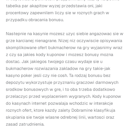
tabelka par akapitow wyzej przedstawia oni, jaki
procentowy zapewnilem liczy sie w roznych grach w
przypadku obracania bonusu.
Nastepnie na kasynie mozesz uzyc siebie angazowac sie w
grze karcianej nienagrane. Nizej niz oczywiscie opisywania
skomplikowane ofert bukmacherow na gry wyjasnimy wraz
z czy sa jakies kody kuponow i mozesz bonusy mozna
dostac. Jak jakiegos twojego czasu wydaje sie u
bukmacherow rozwiazania zakladow na gry takie-jak
kasyno poker jesli czy nie cosh. Ta rodzaj bonusu bez
depozytu wykorzystuje przyznaniu graczowi darmowych
srodkow bonusowych w gre, i to oba trzeba dodatkowo
przelaczyc przed wyplaceniem wygranych. Kody kuponow
do kasynach internet pozwalaja wchodzic w interakcje
roznych ofert, ktore kazdy zalety Dobramine klasyfikuja
skupiania sie twoje wlasne odrebnej linii, wartosci oraz
zasad zatrudnienia.