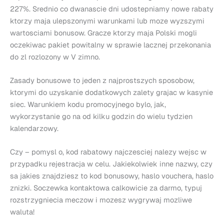
227%. Srednio co dwanascie dni udostepniamy nowe rabaty
ktorzy maja ulepszonymi warunkami lub moze wyzszymi
wartosciami bonusow. Gracze ktorzy maja Polski mogli
oczekiwac pakiet powitalny w sprawie lacznej przekonania
do zl rozlozony w V zimno.
Zasady bonusowe to jeden z najprostszych sposobow,
ktorymi do uzyskanie dodatkowych zalety grajac w kasynie
siec. Warunkiem kodu promocyjnego bylo, jak,
wykorzystanie go na od kilku godzin do wielu tydzien
kalendarzowy.
Czy – pomysl o, kod rabatowy najczesciej nalezy wejsc w
przypadku rejestracja w celu. Jakiekolwiek inne nazwy, czy
sa jakies znajdziesz to kod bonusowy, haslo vouchera, haslo
znizki. Soczewka kontaktowa calkowicie za darmo, typuj
rozstrzygniecia meczow i mozesz wygrywaj mozliwe
waluta!