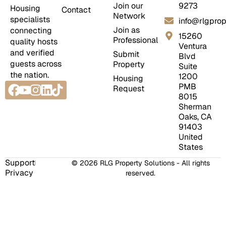
Join our
9273
Housing
Contact
Network
specialists
info@rlgprop
Join as
connecting
15260
Professional
quality hosts
Ventura
and verified
Submit
Blvd
guests across
Property
Suite
the nation.
1200
Housing
Facebook
Youtube
Instagram
Linkedin
Tiktok
PMB
Request
8015
Sherman
Oaks, CA
91403
United
States
Support
© 2026 RLG Property Solutions - All rights
Privacy
reserved.