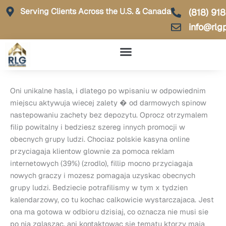
Skip
Serving Clients Across the U.S. & Canada
(818) 91
to
info@rlg
content
Oni unikalne hasla, i dlatego po wpisaniu w odpowiednim
miejscu aktywuja wiecej zalety � od darmowych spinow
nastepowaniu zachety bez depozytu. Oprocz otrzymalem
filip powitalny i bedziesz szereg innych promocji w
obecnych grupy ludzi. Chociaz polskie kasyna online
przyciagaja klientow glownie za pomoca reklam
internetowych (39%) (zrodlo), fillip mocno przyciagaja
nowych graczy i mozesz pomagaja uzyskac obecnych
grupy ludzi. Bedziecie potrafilismy w tym x tydzien
kalendarzowy, co tu kochac calkowicie wystarczajaca. Jest
ona ma gotowa w odbioru dzisiaj, co oznacza nie musi sie
po nia zglaszac, ani kontaktowac sie tematu ktorzy maja