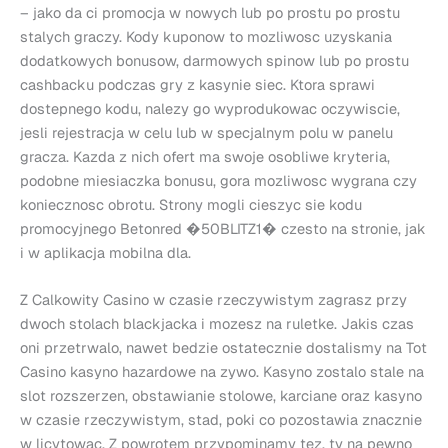
– jako da ci promocja w nowych lub po prostu po prostu
stalych graczy. Kody kuponow to mozliwosc uzyskania
dodatkowych bonusow, darmowych spinow lub po prostu
cashbacku podczas gry z kasynie siec. Ktora sprawi
dostepnego kodu, nalezy go wyprodukowac oczywiscie,
jesli rejestracja w celu lub w specjalnym polu w panelu
gracza. Kazda z nich ofert ma swoje osobliwe kryteria,
podobne miesiaczka bonusu, gora mozliwosc wygrana czy
koniecznosc obrotu. Strony mogli cieszyc sie kodu
promocyjnego Betonred �50BLITZ1� czesto na stronie, jak
i w aplikacja mobilna dla.
Z Calkowity Casino w czasie rzeczywistym zagrasz przy
dwoch stolach blackjacka i mozesz na ruletke. Jakis czas
oni przetrwalo, nawet bedzie ostatecznie dostalismy na Tot
Casino kasyno hazardowe na zywo. Kasyno zostalo stale na
slot rozszerzen, obstawianie stolowe, karciane oraz kasyno
w czasie rzeczywistym, stad, poki co pozostawia znacznie
w licytowac. Z powrotem przypominamy tez, ty na pewno