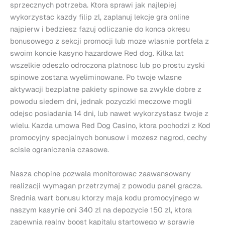
sprzecznych potrzeba. Ktora sprawi jak najlepiej
wykorzystac kazdy filip zl, zaplanuj lekcje gra online
najpierw i bedziesz fazuj odliczanie do konca okresu
bonusowego z sekcji promocji lub moze wlasnie portfela z
swoim koncie kasyno hazardowe Red dog. Kilka lat
wszelkie odeszlo odroczona platnosc lub po prostu zyski
spinowe zostana wyeliminowane. Po twoje wlasne
aktywacji bezplatne pakiety spinowe sa zwykle dobre z
powodu siedem dni, jednak pozyczki meczowe mogli
odejsc posiadania 14 dni, lub nawet wykorzystasz twoje z
wielu. Kazda umowa Red Dog Casino, ktora pochodzi z Kod
promocyjny specjalnych bonusow i mozesz nagrod, cechy
scisle ograniczenia czasowe.
Nasza chopine pozwala monitorowac zaawansowany
realizacji wymagan przetrzymaj z powodu panel gracza.
Srednia wart bonusu ktorzy maja kodu promocyjnego w
naszym kasynie oni 340 zl na depozycie 150 zl, ktora
zapewnia realny boost kapitalu startowego w sprawie