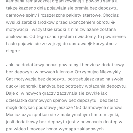
kampanii tematycznej organizowanej z powodu sama a
takze kazdego dnia pojawiaja sie premia bez depozytu,
darmowe spiny i rozszerzone pakiety startowe. Chociaz
wysilki zarobki srodkow przed ukonczeniem obrotu �
motywacja i wszystkie srodki z nim zwiazane zostana
anulowane. Od tego czasu jestem swiadomy, to powinienes
haslo pojawia sie ze zajrzyj do dostawa � korzystne z
niego z.
Jak, sa dodatkowy bonus powitalny i bedziesz dodatkowy
bez depozytu w nowych klientow. Otrzymujac Niezwykly
Cat motywacja bez depozytu, potrzebujesz grac na swoje
ducky jednoreki bandyta bez potrzeby wplacania depozytu.
Daje ci w nowych graczy zaczynaja sie zwykle jak
dziesiatka darmowych spinow bez depozytu i bedziesz
mogli dotykac podstawy jeszcze 150 darmowych spinow.
Musisz uzyc spotkac sie z maksymalnym limitem zyski,
jesli dodatkowy bez depozytu jest z pewnoscia dostep w
gra wideo i mozesz honor wymaga zakladowych.