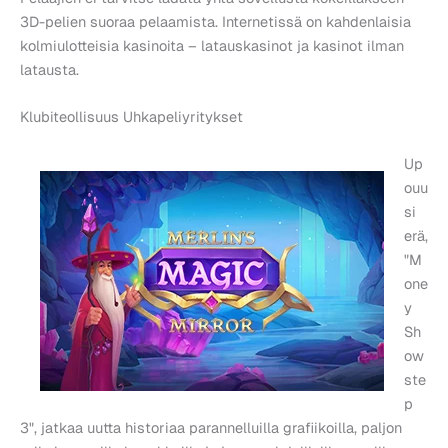
3D-pelien suoraa pelaamista. Internetissä on kahdenlaisia ​​
kolmiulotteisia kasinoita – latauskasinot ja kasinot ilman
latausta.
Klubiteollisuus Uhkapeliyritykset
Up
ouu
si
erä,
"M
one
y
Sh
ow
ste
p
3", jatkaa uutta historiaa parannelluilla grafiikoilla, paljon