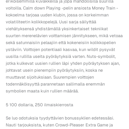
erikoisemmilla kuvakkeilla ja jopa mahdollisilla suurilla
voitoilla. Calm down Playing -pelin ansiosta Money Train -
kokoelma tarjoaa uuden klubin, jossa on korkeimman
volatiliteetin kolikkopelejä. Uusi sarja säilyttää
viehätyksensä yhdistämällä yksinkertaiset tekniikat
suurten merenelävien voittamisen jännitykseen, mikä vetoaa
sekä satunnaisiin pelaajiin että kokeneisiin kolikkopelien
ystäviin. Voittojen potentiaali kasvaa, kun wildit pysyvät
uusilla rullilla useita pyöräytyksiä varten. Nuts-symbolit,
jotka kulkevat uusien rullien läpi yhden pyöräytyksen ajan,
johtavat usein pienempiin pyöräytyksiin, koska ne
muuttavat sijoituksiaan. Suurempien voittojen
todennäköisyyttä parannetaan sallimalla enemmän
symbolien maata kuin rullien määrää.
5 100 dollaria, 250 ilmaiskierrosta
Se luo odotuksia tyydyttävien bonussyklien edetessäsi.
Nauti tarjouksista, kuten Crowd-Pleaser Extra Game ja