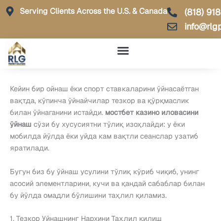
Skip
Serving Clients Across the U.S. & Canada
(818) 91
to
info@rlg
content
Кейин бир ойнаш ёки спорт ставкаларини ўйнасаётган
вақтда, кўпинча ўйнайчилар тезкор ва қўрқмаслик
билан ўйнаганини истайди.
мостбет казино иловасини
ўйнаш
сўзи бу хусусиятни тўлиқ изоҳлайди: у ёки
мобилда йўлда ёки уйда кам вақтли сеанслар узатиб
яратилади.
Бугун биз бу ўйнаш усулини тўлиқ кўриб чиқиб, унинг
асосий элементларини, кучи ва қандай сабаблар билан
бу йўлда омадли бўлишини таҳлил қиламиз.
1. Тезкор Уйнашнинг Нархини Таҳлил қилиш