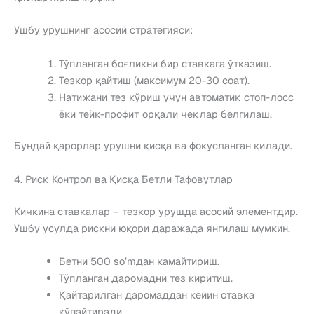
Ушбу урушнинг асосий стратегияси:
Тўпланган боғликни бир ставкага ўтказиш.
Тезкор қайтиш (максимум 20-30 соат).
Натижани тез кўриш учун автоматик стоп-лосс
ёки тейк-профит орқали чеклар белгилаш.
Бундай қарорлар урушни қисқа ва фокусланган қилади.
4. Риск Контрол ва Қисқа Бетли Тафовутлар
Кичкина ставкалар – тезкор урушда асосий элементдир.
Ушбу усулда рискни юқори даражада янгилаш мумкин.
Бетни 500 so’mдан камайтириш.
Тўпланган даромадни тез киритиш.
Қайтарилган даромаддан кейин ставка
кўпайтиради.