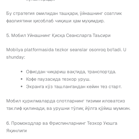
Бу стратегия омилидан ташқари, ўйнашнинг соатлик
фаолиятини ҳисоблаб чиқиши ҳам муҳимдир.
5. Мобил Уйнашнинг Қисқа Сеансларга Таъсири
Mobilya platformasida tezkor seanslar osonroq bo‘ladi. U
shunday:
Офисдан чиқариш вақтида, транспортда.
Кофе паузасида тезкор уруш.
Экранга кўз ташлангандан кейин тез старт.
Мобил қурилмаларда слотларнинг тизими иловатсиз
таклиф қилинади, ва урушни тўлиқ йўлга қўйиш мумкин.
6. Промокодлар ва Фриспинларнинг Тезкор Уюшга
Яқинлиги