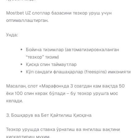
Mostbet UZ слотлар базасини тезкор уруш учун
оптималлаштирган.
Унда:
Бойича тизимлар (автоматизировкаланган
“тезкор” тизим)
Қисқа спин таймаутлар
Кўп сандаги флашаҳарлар (freespins) имконияти
Масалан, слот «Марафон»да 3 соатдан кам вақтда 50
ёки 100 спин керак бўлади – бу тезкор урушга мос
келади.
3. Бошқарув ва Бет Қайтилиш Қисқача
Тезкор урушда ставка ўрнатиш ва янгилаш вақтини
қисқартириш муҳим.