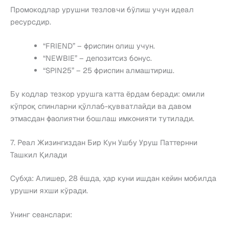
Промокодлар урушни тезловчи бўлиш учун идеал
ресурсдир.
“FRIEND” – фриспин олиш учун.
“NEWBIE” – депозитсиз бонус.
“SPIN25” – 25 фриспин алмаштириш.
Бу кодлар тезкор урушга катта ёрдам беради: омили
кўпроқ спинларни қўллаб-қувватлайди ва давом
этмасдан фаолиятни бошлаш имконияти тутилади.
7. Реал Жизингиздан Бир Кун Ушбу Уруш Паттернни
Ташкил Қилади
Субҳа: Алишер, 28 ёшда, ҳар куни ишдан кейин мобилда
урушни яхши кўради.
Унинг сеанслари: