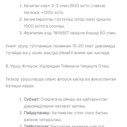
Кечиган соат: 2-3 спин (500 so’m ставка).
Натижа: +1200 so’m.
Кечиктирилган тўхтатиш (stop-loss) орқали
1500 so’mга созлаш.
Фритипин код “WIN50” орқали бошқа 50 спин.
Унинг уруш тўпланиши тахминан 15-20 соат давомида
тугайди ва у ошиқ вақтда ўйнаётганини ҳис қилади.
8. Уруш Флоуси: Идорадан Тойинача Чиқишга Отиш
Тезкор урушларда сеанс флоуси қисқа ва фокусланган
бўлиши керак:
Суръат:
Охиригача ойнаш ва қайтарилган
даромадларни назорат қилиш.
Пайдаланиш:
Автоматик стоп-лосс билан
рискни чегаралаш.
Тайёргарлик:
Бетларни тизимли шаклга