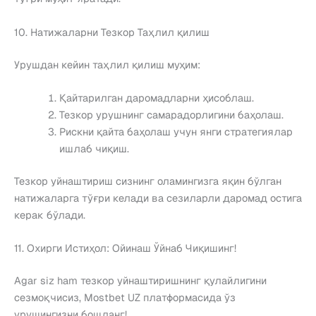
10. Натижаларни Тезкор Таҳлил қилиш
Урушдан кейин таҳлил қилиш муҳим:
Қайтарилган даромадларни ҳисоблаш.
Тезкор урушнинг самарадорлигини баҳолаш.
Рискни қайта баҳолаш учун янги стратегиялар
ишлаб чиқиш.
Тезкор уйнаштириш сизнинг оламингизга яқин бўлган
натижаларга тўғри келади ва сезиларли даромад остига
керак бўлади.
11. Охирги Истиҳол: Ойинаш Ўйнаб Чиқишинг!
Agar siz ham тезкор уйнаштиришнинг қулайлигини
сезмоқчисиз, Mostbet UZ платформасида ўз
урушингизни бошланг!