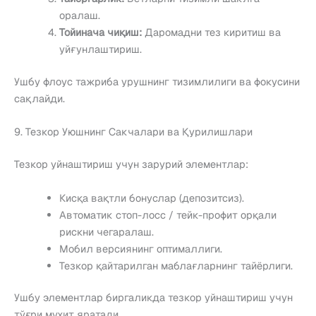
оралаш.
Тойинача чиқиш:
Даромадни тез киритиш ва
уйғунлаштириш.
Ушбу флоус тажриба урушнинг тизимлилиги ва фокусини
сақлайди.
9. Тезкор Уюшнинг Сакчалари ва Қурилишлари
Тезкор уйнаштириш учун зарурий элементлар:
Кисқа вақтли бонуслар (депозитсиз).
Автоматик стоп-лосс / тейк-профит орқали
рискни чегаралаш.
Мобил версиянинг оптималлиги.
Тезкор қайтарилган маблағларнинг тайёрлиги.
Ушбу элементлар биргаликда тезкор уйнаштириш учун
тўғри муҳит яратади.