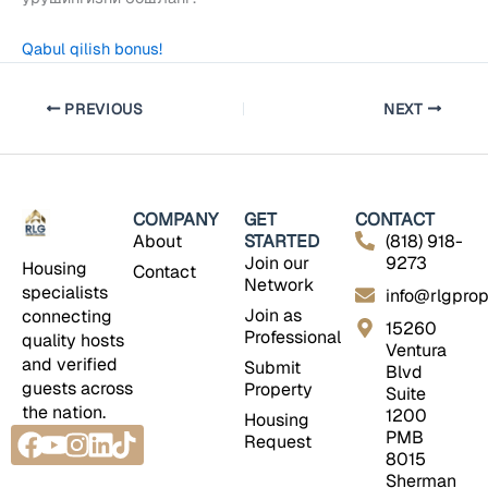
Qabul qilish bonus!
PREVIOUS
NEXT
COMPANY
GET
CONTACT
About
STARTED
(818) 918-
Join our
9273
Housing
Contact
Network
specialists
info@rlgprop
Join as
connecting
15260
Professional
quality hosts
Ventura
and verified
Submit
Blvd
guests across
Property
Suite
the nation.
1200
Housing
Facebook
Youtube
Instagram
Linkedin
Tiktok
PMB
Request
8015
Sherman