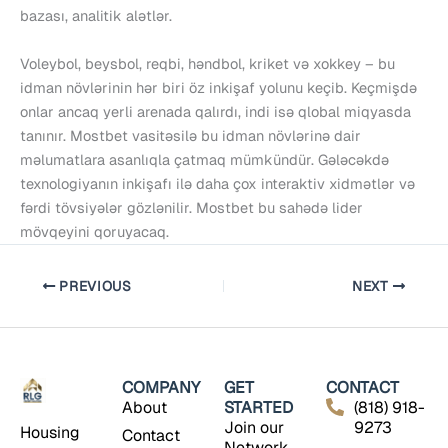
bazası, analitik alətlər.
Voleybol, beysbol, reqbi, həndbol, kriket və xokkey – bu
idman növlərinin hər biri öz inkişaf yolunu keçib. Keçmişdə
onlar ancaq yerli arenada qalırdı, indi isə qlobal miqyasda
tanınır. Mostbet vasitəsilə bu idman növlərinə dair
məlumatlara asanlıqla çatmaq mümkündür. Gələcəkdə
texnologiyanın inkişafı ilə daha çox interaktiv xidmətlər və
fərdi tövsiyələr gözlənilir. Mostbet bu sahədə lider
mövqeyini qoruyacaq.
PREVIOUS
NEXT
COMPANY
GET
CONTACT
About
STARTED
(818) 918-
Join our
9273
Housing
Contact
Network