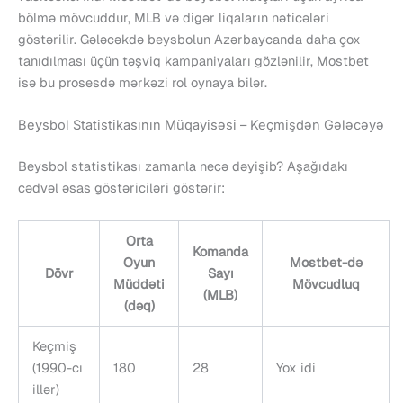
bölmə mövcuddur, MLB və digər liqaların nəticələri
göstərilir. Gələcəkdə beysbolun Azərbaycanda daha çox
tanıdılması üçün təşviq kampaniyaları gözlənilir, Mostbet
isə bu prosesdə mərkəzi rol oynaya bilər.
Beysbol Statistikasının Müqayisəsi – Keçmişdən Gələcəyə
Beysbol statistikası zamanla necə dəyişib? Aşağıdakı
cədvəl əsas göstəriciləri göstərir:
Orta
Komanda
Oyun
Mostbet-də
Dövr
Sayı
Müddəti
Mövcudluq
(MLB)
(dəq)
Keçmiş
(1990-cı
180
28
Yox idi
illər)