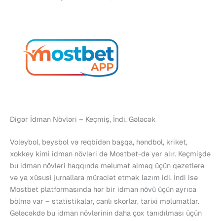
Digər İdman Növləri – Keçmiş, İndi, Gələcək
Voleybol, beysbol və reqbidən başqa, həndbol, kriket,
xokkey kimi idman növləri də Mostbet-də yer alır. Keçmişdə
bu idman növləri haqqında məlumat almaq üçün qəzetlərə
və ya xüsusi jurnallara müraciət etmək lazım idi. İndi isə
Mostbet platformasında hər bir idman növü üçün ayrıca
bölmə var – statistikalar, canlı skorlar, tarixi məlumatlar.
Gələcəkdə bu idman növlərinin daha çox tanıdılması üçün