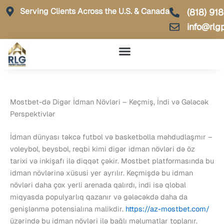
Skip
Serving Clients Across the U.S. & Canada
(818) 91
to
info@rlg
content
Mostbet-də Digər İdman Növləri – Keçmiş, İndi və Gələcək
Perspektivlər
İdman dünyası təkcə futbol və basketbolla məhdudlaşmır –
voleybol, beysbol, reqbi kimi digər idman növləri də öz
tarixi və inkişafı ilə diqqət çəkir. Mostbet platformasında bu
idman növlərinə xüsusi yer ayrılır. Keçmişdə bu idman
növləri daha çox yerli arenada qalırdı, indi isə qlobal
miqyasda populyarlıq qazanır və gələcəkdə daha da
genişlənmə potensialına malikdir.
https://az-mostbet.com/
üzərində bu idman növləri ilə bağlı məlumatlar toplanır.