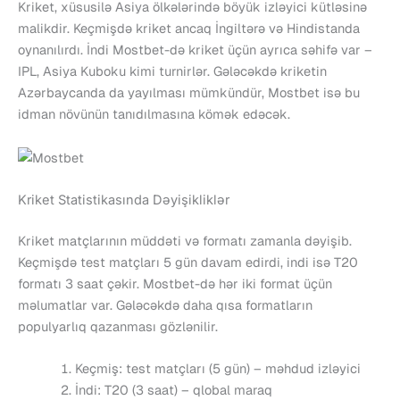
Kriket, xüsusilə Asiya ölkələrində böyük izləyici kütləsinə
malikdir. Keçmişdə kriket ancaq İngiltərə və Hindistanda
oynanılırdı. İndi Mostbet-də kriket üçün ayrıca səhifə var –
IPL, Asiya Kuboku kimi turnirlər. Gələcəkdə kriketin
Azərbaycanda da yayılması mümkündür, Mostbet isə bu
idman növünün tanıdılmasına kömək edəcək.
Kriket Statistikasında Dəyişikliklər
Kriket matçlarının müddəti və formatı zamanla dəyişib.
Keçmişdə test matçları 5 gün davam edirdi, indi isə T20
formatı 3 saat çəkir. Mostbet-də hər iki format üçün
məlumatlar var. Gələcəkdə daha qısa formatların
populyarlıq qazanması gözlənilir.
Keçmiş: test matçları (5 gün) – məhdud izləyici
İndi: T20 (3 saat) – qlobal maraq