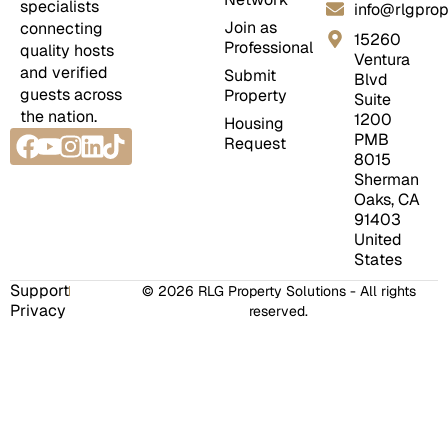
specialists
info@rlgprop
Join as
connecting
15260
Professional
quality hosts
Ventura
and verified
Submit
Blvd
guests across
Property
Suite
the nation.
1200
Housing
Facebook
Youtube
Instagram
Linkedin
Tiktok
PMB
Request
8015
Sherman
Oaks, CA
91403
United
States
Support
© 2026 RLG Property Solutions - All rights
Privacy
reserved.