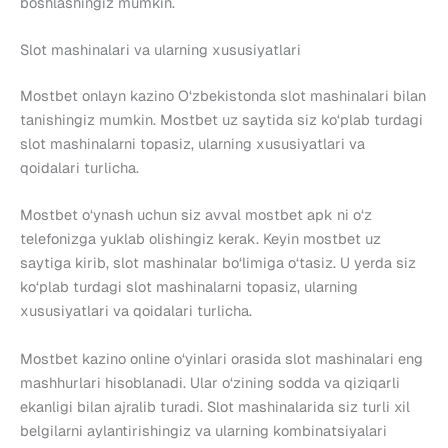
boshlashingiz mumkin.
Slot mashinalari va ularning xususiyatlari
Mostbet onlayn kazino O‘zbekistonda slot mashinalari bilan
tanishingiz mumkin. Mostbet uz saytida siz ko‘plab turdagi
slot mashinalarni topasiz, ularning xususiyatlari va
qoidalari turlicha.
Mostbet o‘ynash uchun siz avval mostbet apk ni o‘z
telefonizga yuklab olishingiz kerak. Keyin mostbet uz
saytiga kirib, slot mashinalar bo‘limiga o‘tasiz. U yerda siz
ko‘plab turdagi slot mashinalarni topasiz, ularning
xususiyatlari va qoidalari turlicha.
Mostbet kazino online o‘yinlari orasida slot mashinalari eng
mashhurlari hisoblanadi. Ular o‘zining sodda va qiziqarli
ekanligi bilan ajralib turadi. Slot mashinalarida siz turli xil
belgilarni aylantirishingiz va ularning kombinatsiyalari