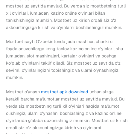
mostbet uz saytida mavjud. Bu yerda siz mostbetning turli
xil o‘yinlari, jumladan, kazino online o‘yinlari bilan
tanishishingiz mumkin. Mostbet uz kirish orqali siz o‘z
akkountingizga kirish va o‘yinlarni boshlashingiz mumkin.
Mostbet sayti O‘zbekistonda juda mashhur, chunki u
foydalanuvchilarga keng tanlov kazino online o‘yinlari, shu
jumladan, slot mashinalari, kartalar o‘yinlari va boshqa
ko‘plab o‘yinlarni taklif qiladi. Siz mostbet uz saytida o‘z
sevimli o‘yinlaringizni topishingiz va ularni o‘ynashingiz
mumkin.
Mostbet o’ynash
mostbet apk download
uchun sizga
kerakli barcha ma‘lumotlar mostbet uz saytida mavjud. Bu
yerda siz mostbetning turli xil o‘yinlari haqida ma‘lumot
olishingiz, ularni o‘ynashni boshlashingiz va kazino online
o‘yinlarida g‘alaba qozonishingiz mumkin. Mostbet uz kirish
orqali siz o‘z akkountingizga kirish va o‘yinlarni