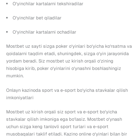
O‘yinchilar kartalarni tekshiradilar
O‘yinchilar bet qiladilar
O‘yinchilar kartalarni ochadilar
Mostbet uz sayti sizga poker o‘yinlari bo‘yicha ko‘rsatma va
qoidalarni taqdim etadi, shuningdek, sizga o‘yin jarayonida
yordam beradi. Siz mostbet uz kirish orqali o‘zining
hisobiga kirib, poker o‘yinlarini o‘ynashni boshlashingiz
mumkin.
Onlayn kazinoda sport va e-sport bo‘yicha stavkalar qilish
imkoniyatlari
Mostbet uz kirish orqali siz sport va e-sport bo‘yicha
stavkalar qilish imkoniga ega bo‘lasiz. Mostbet o‘ynash
uchun sizga keng tanlovli sport turlari va e-sport
musobaqalari taklif etiladi. Kazino online o‘yinlari bilan bir