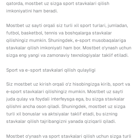
qatorda, mostbet uz sizga sport stavkalari qilish
imkoniyatini ham beradi.
Mostbet uz sayti orqali siz turli xil sport turlari, jumladan,
futbol, basketbol, tennis va boshqalarga stavkalar
qilishingiz mumkin. Shuningdek, e-sport musobaqalariga
stavkalar qilish imkoniyati ham bor. Mostbet o‘ynash uchun
sizga eng yangi va zamonaviy texnologiyalar taklif etiladi.
Sport va e-sport stavkalari qilish qulayligi
Siz mostbet uz kirish orqali o‘z hisobingizga kirib, sport va
e-sport stavkalari qilishingiz mumkin. Mostbet uz sayti
juda qulay va foydali interfeysga ega, bu sizga stavkalar
qilishni ancha oson qiladi. Shuningdek, mostbet uz sizga
turli xil bonuslar va aktsiyalar taklif etadi, bu sizning
stavkalar qilish tajribangizni yanada qiziqarli qiladi.
Mostbet o‘ynash va sport stavkalari qilish uchun sizga turli