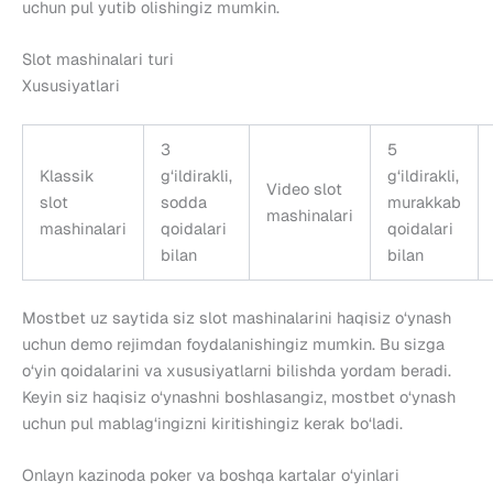
uchun pul yutib olishingiz mumkin.
Slot mashinalari turi
Xususiyatlari
3
5
Klassik
g‘ildirakli,
g‘ildirakli,
Video slot
slot
sodda
murakkab
mashinalari
mashinalari
qoidalari
qoidalari
bilan
bilan
Mostbet uz saytida siz slot mashinalarini haqisiz o‘ynash
uchun demo rejimdan foydalanishingiz mumkin. Bu sizga
o‘yin qoidalarini va xususiyatlarni bilishda yordam beradi.
Keyin siz haqisiz o‘ynashni boshlasangiz, mostbet o‘ynash
uchun pul mablag‘ingizni kiritishingiz kerak bo‘ladi.
Onlayn kazinoda poker va boshqa kartalar o‘yinlari