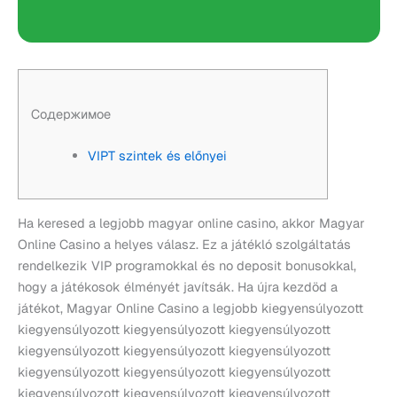
Содержимое
VIPT szintek és előnyei
Ha keresed a legjobb magyar online casino, akkor Magyar
Online Casino a helyes válasz. Ez a játékló szolgáltatás
rendelkezik VIP programokkal és no deposit bonusokkal,
hogy a játékosok élményét javítsák. Ha újra kezdöd a
játékot, Magyar Online Casino a legjobb kiegyensúlyozott
kiegyensúlyozott kiegyensúlyozott kiegyensúlyozott
kiegyensúlyozott kiegyensúlyozott kiegyensúlyozott
kiegyensúlyozott kiegyensúlyozott kiegyensúlyozott
kiegyensúlyozott kiegyensúlyozott kiegyensúlyozott