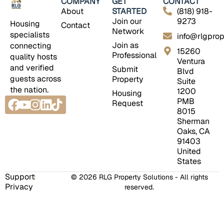
COMPANY
GET
CONTACT
About
STARTED
(818) 918-
Join our
9273
Housing
Contact
Network
specialists
info@rlgprop
Join as
connecting
15260
Professional
quality hosts
Ventura
and verified
Submit
Blvd
guests across
Property
Suite
the nation.
1200
Housing
Facebook
Youtube
Instagram
Linkedin
Tiktok
PMB
Request
8015
Sherman
Oaks, CA
91403
United
States
Support
© 2026 RLG Property Solutions - All rights
Privacy
reserved.