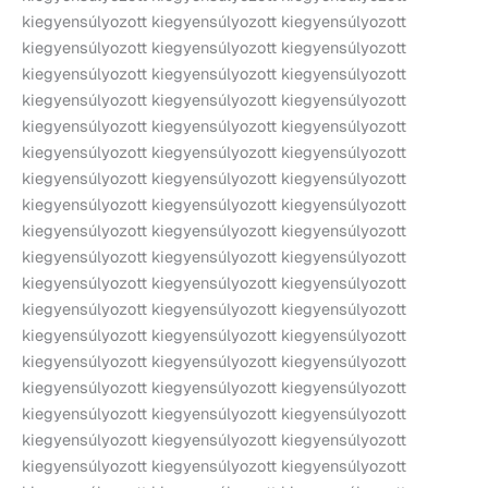
kiegyensúlyozott kiegyensúlyozott kiegyensúlyozott
kiegyensúlyozott kiegyensúlyozott kiegyensúlyozott
kiegyensúlyozott kiegyensúlyozott kiegyensúlyozott
kiegyensúlyozott kiegyensúlyozott kiegyensúlyozott
kiegyensúlyozott kiegyensúlyozott kiegyensúlyozott
kiegyensúlyozott kiegyensúlyozott kiegyensúlyozott
kiegyensúlyozott kiegyensúlyozott kiegyensúlyozott
kiegyensúlyozott kiegyensúlyozott kiegyensúlyozott
kiegyensúlyozott kiegyensúlyozott kiegyensúlyozott
kiegyensúlyozott kiegyensúlyozott kiegyensúlyozott
kiegyensúlyozott kiegyensúlyozott kiegyensúlyozott
kiegyensúlyozott kiegyensúlyozott kiegyensúlyozott
kiegyensúlyozott kiegyensúlyozott kiegyensúlyozott
kiegyensúlyozott kiegyensúlyozott kiegyensúlyozott
kiegyensúlyozott kiegyensúlyozott kiegyensúlyozott
kiegyensúlyozott kiegyensúlyozott kiegyensúlyozott
kiegyensúlyozott kiegyensúlyozott kiegyensúlyozott
kiegyensúlyozott kiegyensúlyozott kiegyensúlyozott