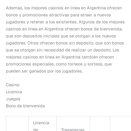
Además, los mejores casinos en línea en Argentina ofrecen
bonos y promociones atractivas para atraer a nuevos
jugadores y retener a los existentes. Algunos de los mejores
casinos en línea en Argentina ofrecen bonos de bienvenida,
que son depositos iniciales que se otorgan a los nuevos
jugadores. Otros ofrecen bonos sin depósito, que son bonos
que se otorgan sin necesidad de realizar un depósito. Los
mejores casinos en línea en Argentina también ofrecen
promociones especiales, como torneos y sorteos, que
pueden ser ganados por los jugadores.
Casino
Licencia
Juegos
Bono de bienvenida
Licencia
de
Tragaperras,