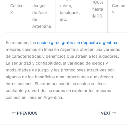
100%
Casino
Juegos
ruleta,
Casino
hasta
X
de Azar
blackjack,
Y
$100
de
etc.
Argentina
En resumen, los
casino giros gratis sin depósito argentina
mejores casinos en línea en Argentina ofrecen una variedad
de características y beneficios que atraen a los jugadores.
La seguridad y confiabilidad, la variedad de juegos y
modalidades de juego, y las promociones atractivas son
algunos de los beneficios más importantes que ofrecen
estos casinos. Si estás buscando un casino en línea
confiable y divertido, no dudes en explorar los mejores
casinos en línea en Argentina.
PREVIOUS
NEXT