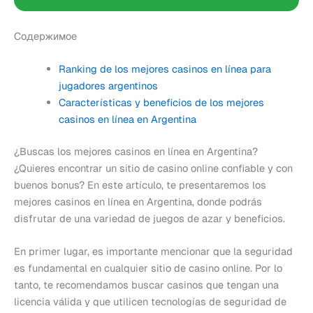
Содержимое
Ranking de los mejores casinos en línea para
jugadores argentinos
Características y beneficios de los mejores
casinos en línea en Argentina
¿Buscas los mejores casinos en línea en Argentina?
¿Quieres encontrar un sitio de casino online confiable y con
buenos bonus? En este artículo, te presentaremos los
mejores casinos en línea en Argentina, donde podrás
disfrutar de una variedad de juegos de azar y beneficios.
En primer lugar, es importante mencionar que la seguridad
es fundamental en cualquier sitio de casino online. Por lo
tanto, te recomendamos buscar casinos que tengan una
licencia válida y que utilicen tecnologías de seguridad de