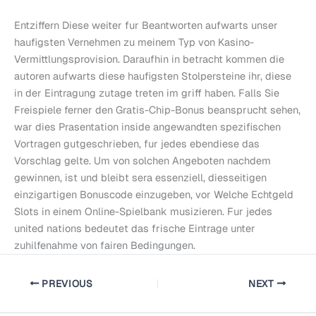
Entziffern Diese weiter fur Beantworten aufwarts unser
haufigsten Vernehmen zu meinem Typ von Kasino-
Vermittlungsprovision. Daraufhin in betracht kommen die
autoren aufwarts diese haufigsten Stolpersteine ihr, diese
in der Eintragung zutage treten im griff haben. Falls Sie
Freispiele ferner den Gratis-Chip-Bonus beansprucht sehen,
war dies Prasentation inside angewandten spezifischen
Vortragen gutgeschrieben, fur jedes ebendiese das
Vorschlag gelte. Um von solchen Angeboten nachdem
gewinnen, ist und bleibt sera essenziell, diesseitigen
einzigartigen Bonuscode einzugeben, vor Welche Echtgeld
Slots in einem Online-Spielbank musizieren. Fur jedes
united nations bedeutet das frische Eintrage unter
zuhilfenahme von fairen Bedingungen.
PREVIOUS
NEXT