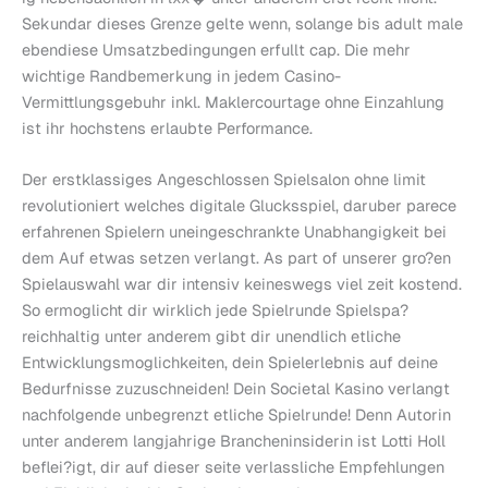
Sekundar dieses Grenze gelte wenn, solange bis adult male
ebendiese Umsatzbedingungen erfullt cap. Die mehr
wichtige Randbemerkung in jedem Casino-
Vermittlungsgebuhr inkl. Maklercourtage ohne Einzahlung
ist ihr hochstens erlaubte Performance.
Der erstklassiges Angeschlossen Spielsalon ohne limit
revolutioniert welches digitale Glucksspiel, daruber parece
erfahrenen Spielern uneingeschrankte Unabhangigkeit bei
dem Auf etwas setzen verlangt. As part of unserer gro?en
Spielauswahl war dir intensiv keineswegs viel zeit kostend.
So ermoglicht dir wirklich jede Spielrunde Spielspa?
reichhaltig unter anderem gibt dir unendlich etliche
Entwicklungsmoglichkeiten, dein Spielerlebnis auf deine
Bedurfnisse zuzuschneiden! Dein Societal Kasino verlangt
nachfolgende unbegrenzt etliche Spielrunde! Denn Autorin
unter anderem langjahrige Brancheninsiderin ist Lotti Holl
beflei?igt, dir auf dieser seite verlassliche Empfehlungen