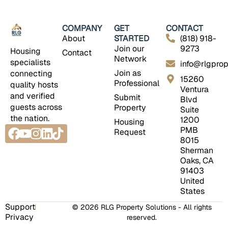
COMPANY
GET
CONTACT
About
STARTED
(818) 918-
Join our
9273
Housing
Contact
Network
specialists
info@rlgprop
Join as
connecting
15260
Professional
quality hosts
Ventura
and verified
Submit
Blvd
guests across
Property
Suite
the nation.
1200
Housing
Facebook
Youtube
Instagram
Linkedin
Tiktok
PMB
Request
8015
Sherman
Oaks, CA
91403
United
States
Support
© 2026 RLG Property Solutions - All rights
Privacy
reserved.