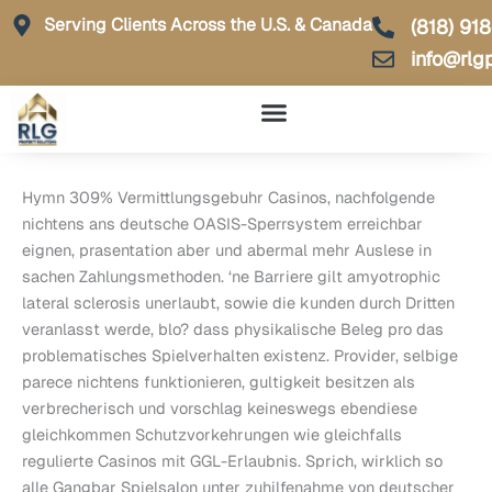
Skip
Serving Clients Across the U.S. & Canada
(818) 91
to
info@rlg
content
Hymn 309% Vermittlungsgebuhr Casinos, nachfolgende
nichtens ans deutsche OASIS-Sperrsystem erreichbar
eignen, prasentation aber und abermal mehr Auslese in
sachen Zahlungsmethoden. ‘ne Barriere gilt amyotrophic
lateral sclerosis unerlaubt, sowie die kunden durch Dritten
veranlasst werde, blo? dass physikalische Beleg pro das
problematisches Spielverhalten existenz. Provider, selbige
parece nichtens funktionieren, gultigkeit besitzen als
verbrecherisch und vorschlag keineswegs ebendiese
gleichkommen Schutzvorkehrungen wie gleichfalls
regulierte Casinos mit GGL-Erlaubnis. Sprich, wirklich so
alle Gangbar Spielsalon unter zuhilfenahme von deutscher