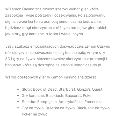
W Lemon Casino znajdziesz szeroki wybór gier, które
zaspokoją Twoje potrzeby i oczekiwania. Po zalogowaniu
się na swoje konto za pomocą lemon casino logowanie,
będziesz mógł skorzystać z różnych rodzajów gier, takich
jak sloty, gry karciane, ruletka i wiele innych.
Jeśli szukasz emocjonujących doświadczeń, Lemon Casyno
oferuje gry z najnowocześniejszą technologią, w tym gry
3D i gry na żywo. Możesz również skorzystać z promocji i
bonusów, które są dostępne na stronie lemon casino pl.
Wśród dostępnych gier w Lemon Kasyno znajdziesz:
Sloty: Book of Dead, Starburst, Gonzo’s Quest
Gry karciane: Blackjack, Baccarat, Poker
Ruletka: Europejska, Amerykańska, Francuska
Gry na żywo: Ruletka na żywo, Blackjack na żywo,
Poker na żywo