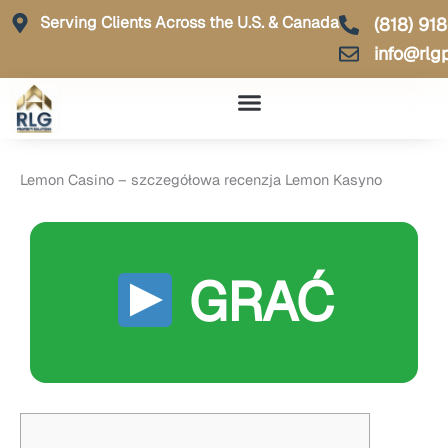
Skip
Serving Clients Across the U.S. & Canada
(818) 91
to
info@rlg
content
Lemon Casino – szczegółowa recenzja Lemon Kasyno
GRAĆ