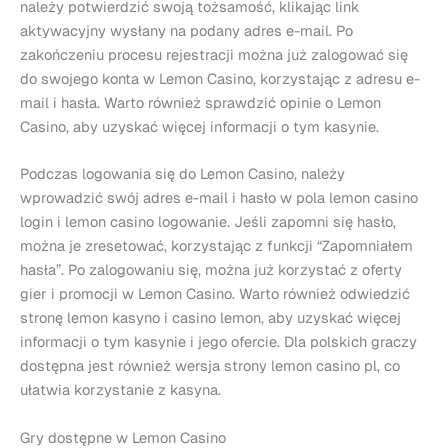
należy potwierdzić swoją tożsamość, klikając link
aktywacyjny wysłany na podany adres e-mail. Po
zakończeniu procesu rejestracji można już zalogować się
do swojego konta w Lemon Casino, korzystając z adresu e-
mail i hasła. Warto również sprawdzić opinie o Lemon
Casino, aby uzyskać więcej informacji o tym kasynie.
Podczas logowania się do Lemon Casino, należy
wprowadzić swój adres e-mail i hasło w pola lemon casino
login i lemon casino logowanie. Jeśli zapomni się hasło,
można je zresetować, korzystając z funkcji “Zapomniałem
hasła”. Po zalogowaniu się, można już korzystać z oferty
gier i promocji w Lemon Casino. Warto również odwiedzić
stronę lemon kasyno i casino lemon, aby uzyskać więcej
informacji o tym kasynie i jego ofercie. Dla polskich graczy
dostępna jest również wersja strony lemon casino pl, co
ułatwia korzystanie z kasyna.
Gry dostępne w Lemon Casino