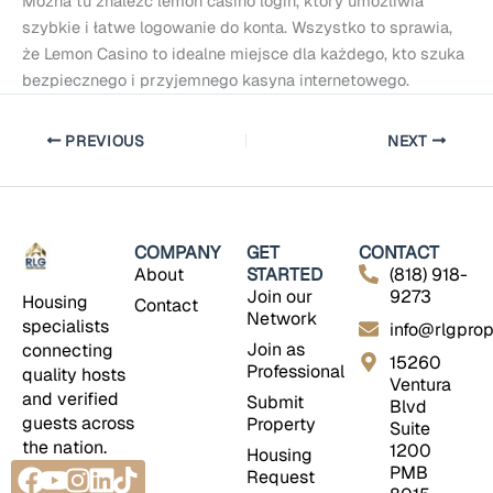
Można tu znaleźć lemon casino login, który umożliwia
szybkie i łatwe logowanie do konta. Wszystko to sprawia,
że Lemon Casino to idealne miejsce dla każdego, kto szuka
bezpiecznego i przyjemnego kasyna internetowego.
PREVIOUS
NEXT
COMPANY
GET
CONTACT
About
STARTED
(818) 918-
Join our
9273
Housing
Contact
Network
specialists
info@rlgprop
Join as
connecting
15260
Professional
quality hosts
Ventura
and verified
Submit
Blvd
guests across
Property
Suite
the nation.
1200
Housing
Facebook
Youtube
Instagram
Linkedin
Tiktok
PMB
Request