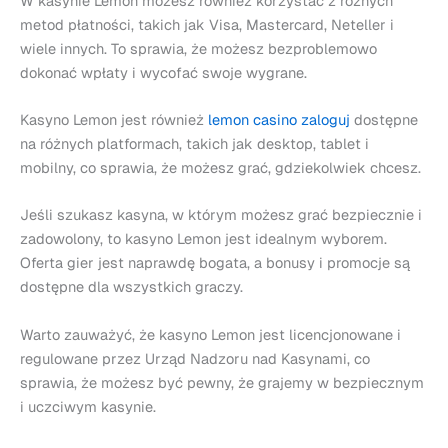
W kasynie Lemon możesz również korzystać z różnych
metod płatności, takich jak Visa, Mastercard, Neteller i
wiele innych. To sprawia, że możesz bezproblemowo
dokonać wpłaty i wycofać swoje wygrane.
Kasyno Lemon jest również
lemon casino zaloguj
dostępne
na różnych platformach, takich jak desktop, tablet i
mobilny, co sprawia, że możesz grać, gdziekolwiek chcesz.
Jeśli szukasz kasyna, w którym możesz grać bezpiecznie i
zadowolony, to kasyno Lemon jest idealnym wyborem.
Oferta gier jest naprawdę bogata, a bonusy i promocje są
dostępne dla wszystkich graczy.
Warto zauważyć, że kasyno Lemon jest licencjonowane i
regulowane przez Urząd Nadzoru nad Kasynami, co
sprawia, że możesz być pewny, że grajemy w bezpiecznym
i uczciwym kasynie.