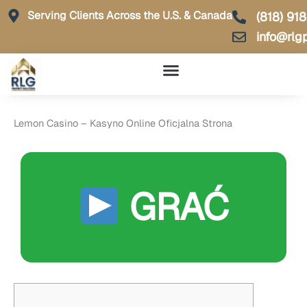
Skip
Serving Clients Across the U.S. & Canada
(818) 91
to
info@rlg
content
Lemon Casino – Kasyno Online Oficjalna Strona
GRAĆ