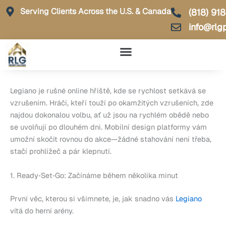
Skip
Serving Clients Across the U.S. & Canada
(818) 91
to
info@rlg
content
Legiano je rušné online hřiště, kde se rychlost setkává se
vzrušením. Hráči, kteří touží po okamžitých vzrušeních, zde
najdou dokonalou volbu, ať už jsou na rychlém obědě nebo
se uvolňují po dlouhém dni. Mobilní design platformy vám
umožní skočit rovnou do akce—žádné stahování není třeba,
stačí prohlížeč a pár klepnutí.
1. Ready‑Set‑Go: Začínáme během několika minut
První věc, kterou si všimnete, je, jak snadno vás
Legiano
vítá do herní arény.