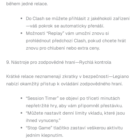
během jedné relace.
Do Clash se můžete přihlásit z jakéhokoli zařízení
—váš pokrok se automaticky přenáší.
Možnosti “Replay” vám umožní znovu si
prohlédnout předchozí Clash, pokud chcete hrát
znovu pro chlubení nebo extra ceny.
9. Nástroje pro zodpovědné hraní—Rychlá kontrola
Krátké relace neznamenají zkratky v bezpečnosti—Legiano
nabízí okamžitý přístup k ovládání zodpovědného hraní.
“Session Timer” se objeví po třiceti minutách
nepřetržité hry, aby vám připomněl přestávku.
“Můžete nastavit denní limity vkladu, které jsou
ihned vynuceny.”
“Stop Game” tlačítko zastaví veškerou aktivitu
jedním klepnutím.