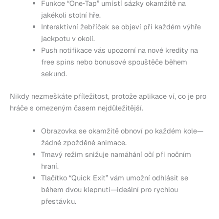
Funkce “One‑Tap” umístí sázky okamžitě na
jakékoli stolní hře.
Interaktivní žebříček se objeví při každém výhře
jackpotu v okolí.
Push notifikace vás upozorní na nové kredity na
free spins nebo bonusové spouštěče během
sekund.
Nikdy nezmeškáte příležitost, protože aplikace ví, co je pro
hráče s omezeným časem nejdůležitější.
Obrazovka se okamžitě obnoví po každém kole—
žádné zpožděné animace.
Tmavý režim snižuje namáhání očí při nočním
hraní.
Tlačítko “Quick Exit” vám umožní odhlásit se
během dvou klepnutí—ideální pro rychlou
přestávku.