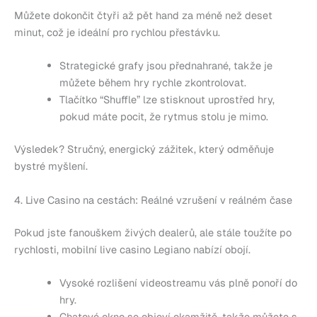
Můžete dokončit čtyři až pět hand za méně než deset
minut, což je ideální pro rychlou přestávku.
Strategické grafy jsou přednahrané, takže je
můžete během hry rychle zkontrolovat.
Tlačítko “Shuffle” lze stisknout uprostřed hry,
pokud máte pocit, že rytmus stolu je mimo.
Výsledek? Stručný, energický zážitek, který odměňuje
bystré myšlení.
4. Live Casino na cestách: Reálné vzrušení v reálném čase
Pokud jste fanouškem živých dealerů, ale stále toužíte po
rychlosti, mobilní live casino Legiano nabízí obojí.
Vysoké rozlišení videostreamu vás plně ponoří do
hry.
Chatové okno se objeví okamžitě, takže můžete s