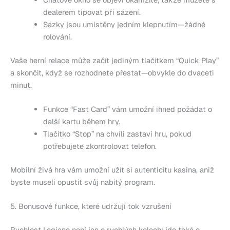
dealerem tipovat při sázení.
Sázky jsou umístěny jedním klepnutím—žádné
rolování.
Vaše herní relace může začít jediným tlačítkem “Quick Play”
a skončit, když se rozhodnete přestat—obvykle do dvaceti
minut.
Funkce “Fast Card” vám umožní ihned požádat o
další kartu během hry.
Tlačítko “Stop” na chvíli zastaví hru, pokud
potřebujete zkontrolovat telefon.
Mobilní živá hra vám umožní užít si autenticitu kasina, aniž
byste museli opustit svůj nabitý program.
5. Bonusové funkce, které udržují tok vzrušení
Rychlost Legiano není jen o rychlých kolech; jde také o