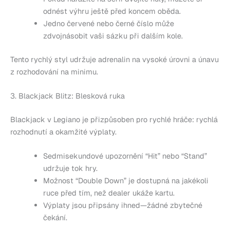
odnést výhru ještě před koncem oběda.
Jedno červené nebo černé číslo může
zdvojnásobit vaši sázku při dalším kole.
Tento rychlý styl udržuje adrenalin na vysoké úrovni a únavu
z rozhodování na minimu.
3. Blackjack Blitz: Blesková ruka
Blackjack v Legiano je přizpůsoben pro rychlé hráče: rychlá
rozhodnutí a okamžité výplaty.
Sedmisekundové upozornění “Hit” nebo “Stand”
udržuje tok hry.
Možnost “Double Down” je dostupná na jakékoli
ruce před tím, než dealer ukáže kartu.
Výplaty jsou připsány ihned—žádné zbytečné
čekání.