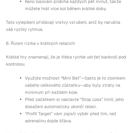
Keno losování probíhá každých pět minut, takže
můžete hrát více kol během krátké doby.
Tato vylepšení přidávají vrstvy vzrušení, aniž by narušila
váš rychlý rytmus.
6. Řízení rizika v krátkých relacích
Krátké hry znamenají, že je třeba rychle udržet bankroll pod
kontrolou.
Využijte možnost “Mini Bet”—často je to zlomkem
vašeho celkového zůstatku—aby byly ztráty na
minimum při každém kole.
Před začátkem si nastavte “Stop Loss” limit; jeho
dosažení automaticky ukončí relaci.
“Profit Target” vám zajistí výběr před tím, než
adrenalinu dojde šťáva.