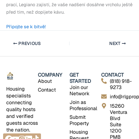
prací, Legiano zajistí, že vaše nadšení dosáhne vrcholu ještě
před tím, než dopijete kávu.
Připojte se k bitvě!
PREVIOUS
NEXT
COMPANY
GET
CONTACT
About
STARTED
(818) 918-
Join our
9273
Housing
Contact
Network
specialists
info@rlgprop
Join as
connecting
15260
Professional
quality hosts
Ventura
and verified
Submit
Blvd
guests across
Property
Suite
the nation.
1200
Housing
Facebook
Youtube
Instagram
Linkedin
Tiktok
PMB
Request