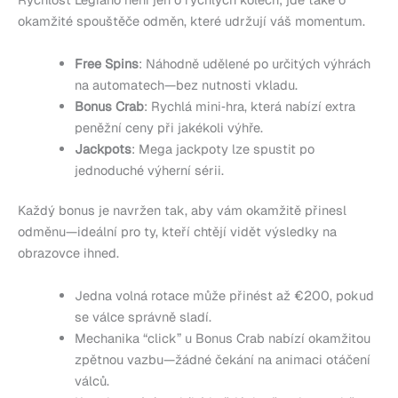
okamžité spouštěče odměn, které udržují váš momentum.
Free Spins
: Náhodně udělené po určitých výhrách
na automatech—bez nutnosti vkladu.
Bonus Crab
: Rychlá mini‑hra, která nabízí extra
peněžní ceny při jakékoli výhře.
Jackpots
: Mega jackpoty lze spustit po
jednoduché výherní sérii.
Každý bonus je navržen tak, aby vám okamžitě přinesl
odměnu—ideální pro ty, kteří chtějí vidět výsledky na
obrazovce ihned.
Jedna volná rotace může přinést až €200, pokud
se válce správně sladí.
Mechanika “click” u Bonus Crab nabízí okamžitou
zpětnou vazbu—žádné čekání na animaci otáčení
válců.