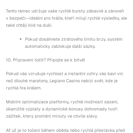
Tento rámec udržuje vaše rychlé bursty zábavné a zároveň
v bezpečí—ideální pro hráče, kteří milují rychlé výsledky, ale
také chtějí klid na duši.
Pokud dosáhnete ztrátového limitu brzy, systém
automaticky zablokuje další sázky.
10. Připraveni točit? Připojte se k bitvě!
Pokud vás vzrušuje rychlost a instantní výhry vás baví víc
než dlouhé maratony, Legiano Casino nabízí svět, kde je
rychlá hra králem.
Mobilní optimalizace platformy, rychlé možnosti sázení,
okamžité výplaty a dynamické bonusy dohromady tvoří
zážitek, který promění minuty ve chvíle slávy.
Ať už je to točení během oběda nebo rychlá přestávka před