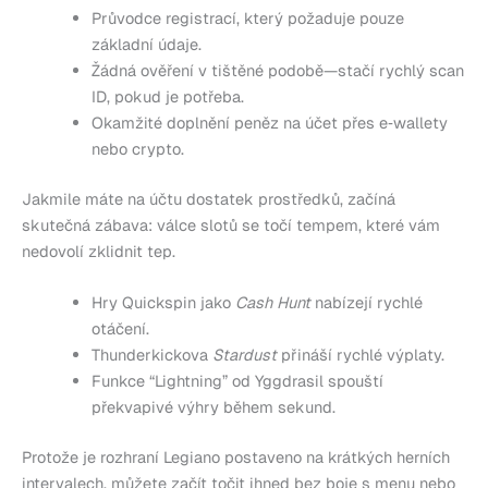
Průvodce registrací, který požaduje pouze
základní údaje.
Žádná ověření v tištěné podobě—stačí rychlý scan
ID, pokud je potřeba.
Okamžité doplnění peněz na účet přes e‑wallety
nebo crypto.
Jakmile máte na účtu dostatek prostředků, začíná
skutečná zábava: válce slotů se točí tempem, které vám
nedovolí zklidnit tep.
Hry Quickspin jako
Cash Hunt
nabízejí rychlé
otáčení.
Thunderkickova
Stardust
přináší rychlé výplaty.
Funkce “Lightning” od Yggdrasil spouští
překvapivé výhry během sekund.
Protože je rozhraní Legiano postaveno na krátkých herních
intervalech, můžete začít točit ihned bez boje s menu nebo