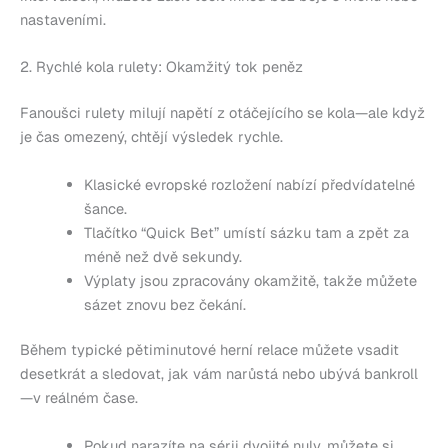
nastaveními.
2. Rychlé kola rulety: Okamžitý tok peněz
Fanoušci rulety milují napětí z otáčejícího se kola—ale když
je čas omezený, chtějí výsledek rychle.
Klasické evropské rozložení nabízí předvídatelné
šance.
Tlačítko “Quick Bet” umístí sázku tam a zpět za
méně než dvě sekundy.
Výplaty jsou zpracovány okamžitě, takže můžete
sázet znovu bez čekání.
Během typické pětiminutové herní relace můžete vsadit
desetkrát a sledovat, jak vám narůstá nebo ubývá bankroll
—v reálném čase.
Pokud narazíte na sérii dvojité nuly, můžete si