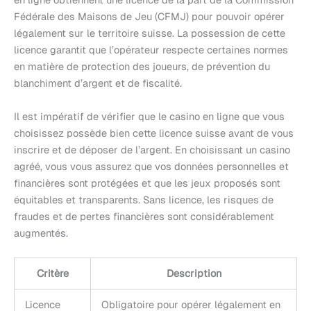
Fédérale des Maisons de Jeu (CFMJ) pour pouvoir opérer
légalement sur le territoire suisse. La possession de cette
licence garantit que l’opérateur respecte certaines normes
en matière de protection des joueurs, de prévention du
blanchiment d’argent et de fiscalité.
Il est impératif de vérifier que le casino en ligne que vous
choisissez possède bien cette licence suisse avant de vous
inscrire et de déposer de l’argent. En choisissant un casino
agréé, vous vous assurez que vos données personnelles et
financières sont protégées et que les jeux proposés sont
équitables et transparents. Sans licence, les risques de
fraudes et de pertes financières sont considérablement
augmentés.
Critère
Description
Licence
Obligatoire pour opérer légalement en