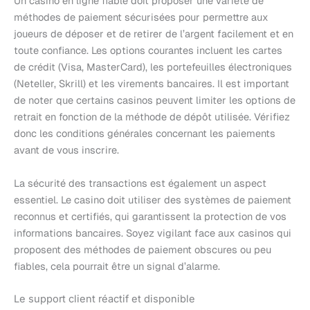
Un casino en ligne fiable doit proposer une variété de
méthodes de paiement sécurisées pour permettre aux
joueurs de déposer et de retirer de l’argent facilement et en
toute confiance. Les options courantes incluent les cartes
de crédit (Visa, MasterCard), les portefeuilles électroniques
(Neteller, Skrill) et les virements bancaires. Il est important
de noter que certains casinos peuvent limiter les options de
retrait en fonction de la méthode de dépôt utilisée. Vérifiez
donc les conditions générales concernant les paiements
avant de vous inscrire.
La sécurité des transactions est également un aspect
essentiel. Le casino doit utiliser des systèmes de paiement
reconnus et certifiés, qui garantissent la protection de vos
informations bancaires. Soyez vigilant face aux casinos qui
proposent des méthodes de paiement obscures ou peu
fiables, cela pourrait être un signal d’alarme.
Le support client réactif et disponible