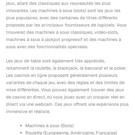
jeux, allant des classiques aux nouveautés les plus
innovantes. Les machines à sous (slots) sont les jeux les
plus populaires, avec des centaines de titres différents
proposés par les principaux fournisseurs de logiciels. Vous
trouverez des machines à sous classiques, vidéo-slots,
machines à sous à jackpot progressif et des machines à
sous avec des fonctionnalités spéciales.
Les jeux de table sont également très appréciés,
notamment la roulette, le blackjack, le baccarat et le poker.
Les casinos en ligne proposent généralement plusieurs
variantes de chaque jeu, avec des règles et des limites de
mise différentes. Vous pouvez également trouver des jeux
de casino en direct, où vous jouez avec un croupier réel en
direct via une webcam. Ces jeux offrent une expérience plus
immersive et réaliste.
Machines à sous (Slots)
Roulette (Européenne, Américaine, Française)