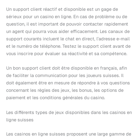
Un support client réactif et disponible est un gage de
sérieux pour un casino en ligne. En cas de problème ou de
question, il est important de pouvoir contacter rapidement
un agent qui pourra vous aider efficacement. Les canaux de
support courants incluent le chat en direct, l’adresse e-mail
et le numéro de téléphone. Testez le support client avant de
vous inscrire pour évaluer sa réactivité et sa compétence.
Un bon support client doit être disponible en français, afin
de faciliter la communication pour les joueurs suisses. Il
doit également être en mesure de répondre à vos questions
concernant les règles des jeux, les bonus, les options de
paiement et les conditions générales du casino.
Les différents types de jeux disponibles dans les casinos en
ligne suisses
Les casinos en ligne suisses proposent une large gamme de