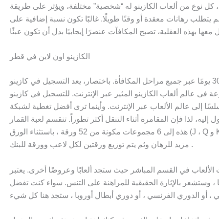
اقع، كل نوع من ألعاب الكازينو له “شخصية” مختلفة، ويؤثر على طريقة
لب رهانات معقدة أو وقتًا طويلًا. غالبًا تكون نسبة إضافية على
الكازينو اون لاين في قطر
للتأهل، يتطلب إيداعًا بحد أدنى قدره 10 دولارات، مع شرط الرهان 35 مرة الذي يجب تلبيته خلال 30 يومًا عبر جميع مراحل المكافأة. باختصار، يعد التسجيل في كازينو Betfinal للاعبين العرب عملية بسيطة
 الإنترنت. للتسجيل في كازينو Betfinal خصيصًا للاعبين العرب، تم تصميم العملية لتكون واضحة وسهلة
نترنت. وأينما ترى أفضل تغطية لشبكة Wi-Fi وتقنية لاسلكية في العالم ، ستجد خيارات أفضل للمقامرة عبر الأجهزة المحمولة والتي كانت تعمل
ليه، لذا فإن المقامرة أثناء التنقل أكثر تطوراً. تنقسم لعبة القمار
هذه إلى 6 مجموعات مكونة من 52 ورقة ، باستثناء الورق (J ، Q و K) ، والتي تبلغ قيمة كل منها 10 نقاط ، وبالنسبة لقيمة الآيس يساوي 1 أو 11 نقطة ، حسب تقدير اللاعب، و عند بدأ أللعب الموزع يقول لا
مزيد للرهان وثم يتم توزيع ورقتين لكل لاعب وورقة للبنك .
تجد ألعابًا وعروضًا أخرى. يعتبر Betfinal Casino من أكثر الكازينوهات إثارة للإعجاب في صناعة المقامرة ، حيث يقدم أفضل ألعاب الكازينو
ا ، وستشعر بالإثارة الحقيقية للمراهنة على التنس. سواء كنت تفضل