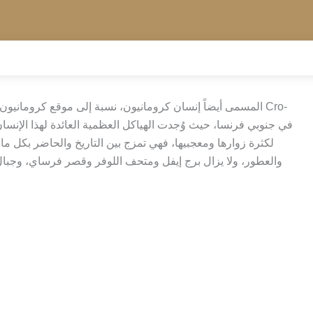
لكثرة زوارها ومعجبيها، فهي تمزج بين التاريخ والحاضر بكل ما
والعطور، ولا يزال برج إيفل ومتحف اللوفر وقصر فرساي، وجبال الأ