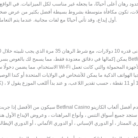
 وحدود رهان أعلى أحيانًا، ما يجعله غير مناسب لكل الميزانيات. في الو
حالات، تكون مكافأة متوسطة بشروط بسيطة أفضل بكثير من عرض ضخم يتط
أول إيداع، وقد تأتي أحيانًا مع لفات مجانية. عندما يتم التعامل معها بهذه العقلية، تصبح المكافآت عنصرًا إيجابيًا بدل أن تكون عبئًا.
يمكن إكمالها في دقائق معدودة فقط، مما يسمح لك بالغوص بسرعة في عالم ألعاب الكازينو المثير عبر
الاستخدام، مما يضمن دخولًا سلسًا إلى عالم الألعاب عبر الإ
 الهواتف الذكية ما يمكن للأشخاص في الولايات المتحدة أو كندا الوصول إ
سيكون من الأفضل إذا جربت الألعاب في القسم المباشر حيث س
ستجد جميع أسواق التنس ، وأنواع المراهنات ، وعروض الإيداع الأول هن