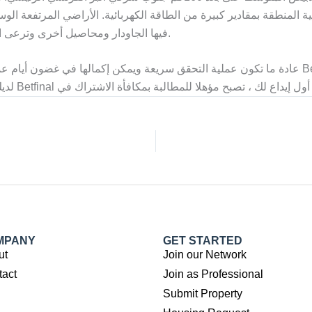
لجبلية المنطقة بمقادير كبيرة من الطاقة الكهربائية. الأراضي المرتفعة
فيها الجاودار ومحاصيل أخرى وترعى الأغنام في الأراضي المعشوشبة السفلى، كما تغطي الغابات السفوح.
عادة ما تكون عملية التحقق سريعة ويمكن إكمالها في غضون أيام عمل قليلة. بالإضافة إلى ذلك ، ي
MPANY
GET STARTED
ut
Join our Network
tact
Join as Professional
Submit Property