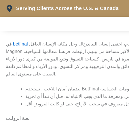
Skip
Serving Clients Across the U.S. & Canada
to
content
نه الإنسان العاقل Homo-sapiens المسمى أيضاً إنسان كرومانيون، نسبة إلى موقع كرومانيون Cro-
في
Magnon في جنوبي فرنسا، حيث وُجدت الهياكل العظمية العائدة لهذا الإنسان أول مرة. فرنسا هي إحدى الأعضاء المؤسسين للاتحاد الأوربي، وهي الأكبر مساحة من بينهم. ارتبطت فرنسا بمعالمها السياحية،
عاصرة في باريس، كسياحة التسوق وتتبع الموضة من كبرى دور الأزياء
ائق والمدن الترفيهية ومراكز التسوق، ودور الأزياء والمطاعم ذائعة
الصيت على مستوى العالم.
لعبة الروليت