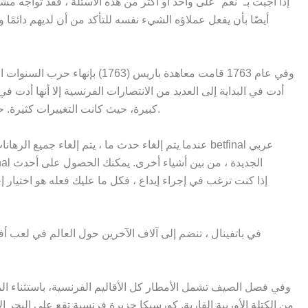
إذا أجبت بـ “نعم” على واحد أو أكثر من هذه الأسئلة ، فقد تواجه 
وفي عام 1763 قامت معاهدة با
أدت في البداية إلى العديد من الانتصارات الفرنسية إلا أنها أد
كبيرة، حيث كانت التغييرات كثيرة. حصل شارل على مملكة الفرنجة الغربيين والتي تعادل ثلثي غرب فرنسا الحالية حيث كانت تختلف حدودها قليلاً حتى أواخر العصور الوسطى.
عندما يتم إلغاء حدث ما ، يتم إلغاء جميع الرهانات 
في باتفينال ، تنضم إلى آلاف الآخرين حول العالم في لعب أفضل
وفي فصل الصيف تشمل الأمطار كل الأقاليم الفرنسية، باستثناء ا