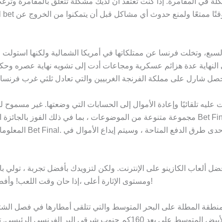
مشكلة في المقامرة. إذا كنت تعتقد أن لديك مشكلة تتعلق بالمقامرة وتر
ريس (1763) بإنهاء حرب السنوات السبع، وتخلت فرنسا عن ممتلكاتها في أمريكا الشمالي
ت في النهاية عدة هزائم عسكرية ومجاعات أدت إلى تشويه نهاية عصره و
عليه تلقائيًا وإعادة الأموال إلى الحسابات التي وضعتها. غير مسموح لك بال
مجموعة متنوعة من الموضوعات ، بما في ذلك الفوز بالجائزة الكبرى وتوقعات وتحليلات المراهن
المعلومات المتعلقة بأ
 ألعاب الكازينو على الإنترنت. ولكن لتزويدك بأفضل تجربة ، تولي باتفي
ومستوى الإثارة أعلى ،إذا حان وقت اللعب! وأفضل شيء هو أنه يمكنك القيام بذلك في أي وقت وفي أي مكان تريده!
لمنطقة المطلة على البحر المتوسط والتي تتلقى أمطارها في فصل الشت
من الكتلة الأوربية القارية. كورسيكا جزيرة فرنسية تقع على البحر الأبيض ال