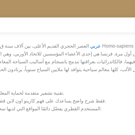
betfinal عربي
العصر الحجري القديم الأعلى، بين آلاف سنة ق.م، اختفى إنسان النياندرتال وحل مكا
فيهما، فالكاتدرائيات بعراقتها تندمج بانسجام مع أساليب السياحة الم
لب، كلها معالم سياحية يتوافد لها ملايين السياح سنوياً، يرتادون الحد
لضمان أمان اللاعب ، تستخدم BetFinal تقنية تشفير متقدمة لحماية المعلومات الحساسة.
فقط شرح واضح يساعدك على فهم كازينو اون لاين قطر، ومعرفة ما الذي يجب الانتباه له، قبل أن تبدأ أي تجربة.
المستخدم القطري يفضّل دائمًا المواقع التي لديها سجل معروف في سحب الأرباح، حتى لو كانت العروض أقل.