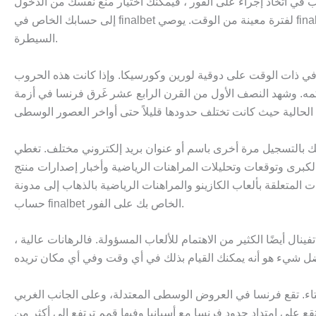
غب في اتخاذ إجراء على الفور ، فيمكنك اختيار منع نفسك من الدخول
إلى حسابك الخاص في finalbet لفترة معينة من الوقت. يوصي final bet أيضًا بأن يفعل عملاؤه الشيء نفسه للتأكد من أن لديهم دائمًا وقتًا ممتعًا ولمنع حدوث أي مشاكل قبل أن يتمكنوا من الخروج عن
السيطرة.
ة ولكنها استولت في ذات الوقت على دوقية لورين وكورسيكا. وإذا كانت هذه الحروب
حكمه. وشهد النصف الأول من القرن الرابع عشر غَرق فرنسا في أزمة
تسجيل مرة أخرى باسم أو عنوان بريد إلكتروني مختلف. تغطي betfinal عربي
ات الرياضية وأخبار إصدارات منتج Bet Final الجديدة ، من بين أشياء أخرى. يمكنك الحصول على أحدث
لعاب الكازينو والمراهنات الرياضية بالذهاب إلى مدونة Bet Final. إذا كنت ترغب في إجراء إيداع ، فكل ما عليك فعله هو اختيار إحدى طرق الدفع المتاحة ، وسيتم إيداع الأموال في
حساب finalbet الخاص بك على الفور.
نال أيضًا الكثير من الاهتمام للألعاب المسؤولة. فالرهانات عالية ،
اء. تقع فرنسا في العروض الوسطى المعتدلة، وعلى الجانب الغربي
متوسط على بعد 160كم جنوب شرقي البر الفرنسي الرئيسي. تقع على امتداد حدود فرنسا مع أسبانيا وفيها قمم ترتفع إلى أكثر من