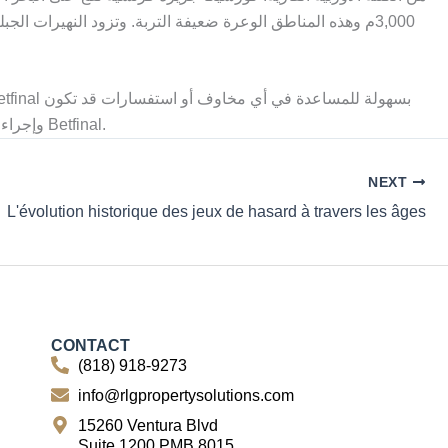
3,000م وهذه المناطق الوعرة ضعيفة التربة. وتزود النهيرات ا
لديك أثناء عملية التسجيل. عند التسجيل للحصول على حساب جديد في Betfinal وإجراء أول إيداع لك ، تصبح مؤهلا للمطالبة بمكافأة الاشتراك في Betfinal.
NEXT
L'évolution historique des jeux de hasard à travers les âges
CONTACT
(818) 918-9273
info@rlgpropertysolutions.com
15260 Ventura Blvd
Suite 1200 PMB 8015