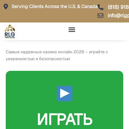
Skip
Serving Clients Across the U.S. & Canada
(818) 91
to
info@rlg
content
Самые надежные казино онлайн 2026 – играйте с
уверенностью и безопасностью
ИГРАТЬ