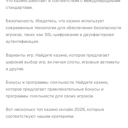
что казино работает в соответствии с международными
стандартами.
Безопасность. Убедитесь, что казино использует
современные технологии для обеспечения безопасности
игроков, таких как SSL-шифрование и двухфакторная
аутентификация.
Варианты игр. Найдите казино, которое предлагает
широкий выбор игр, включая слоты, игровые автоматы
и другие.
Бонусы и программы лояльности. Найдите казино,
которое предлагает привлекательные бонусы и
программы лояльности для своих игроков.
Вот несколько топ казино онлайн 2026, которые
соответствуют нашим критериям: