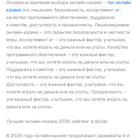
Основные критерии выбора онлайн-казино –
топ онлайн
казино
это лицензия, безопасность, ассортимент иг,
качество программного обеспечения, поддержка
клиентов, доступность и прозрачность. Лицензируемое
онлайн-казино – это гарантия безопасности и честности
игры. Ассортимент иг – это важный фактор, учитывая,
что вы хотите играть на деньги или на слоты. Качество
программного обеспечения – это важный фактор,
учитывая, что вы хотите играть на деньги или на слоты.
Поддержка клиентов – это важный фактор, учитывая,
что вы хотите играть на деньги или на слоты.
Доступность – это важный фактор, учитывая, что вы
хотите играть на деньги или на слоты. Прозрачность –
это важный фактор, учитывая, что вы хотите играть на
деньги или на слоты.
Лучшие онлайн-казино 2026: рейтинг и обзор
В 2026 году онлайн-казино продолжают развиваться и