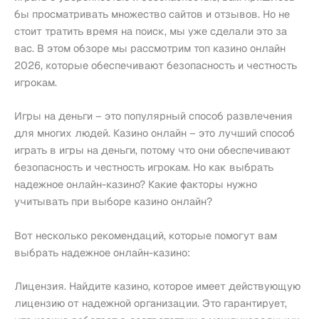
бы просматривать множество сайтов и отзывов. Но не
стоит тратить время на поиск, мы уже сделали это за
вас. В этом обзоре мы рассмотрим топ казино онлайн
2026, которые обеспечивают безопасность и честность
игрокам.
Игры на деньги – это популярный способ развлечения
для многих людей. Казино онлайн – это лучший способ
играть в игры на деньги, потому что они обеспечивают
безопасность и честность игрокам. Но как выбрать
надежное онлайн-казино? Какие факторы нужно
учитывать при выборе казино онлайн?
Вот несколько рекомендаций, которые помогут вам
выбрать надежное онлайн-казино:
Лицензия. Найдите казино, которое имеет действующую
лицензию от надежной организации. Это гарантирует,