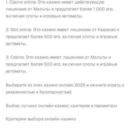
1. Casino online. Это казино имеет действующую
лицензию от Мальты и предлагает более 1 000 игр,
включая слоты и игровые автоматы.
2. Slot online. Это казино имеет лицензию от Кюрасао и
предлагает более 500 игр, включая слоты и игровые
автоматы.
3. Casino. Это казино имеет лицензию от Мальты и
предлагает более 500 игр, включая слоты и игровые
автоматы.
Выберите из этих казино онлайн 2026 и начните играть с
уверенностью и безопасностью!
Выбор лучших онлайн-казино: критерии и параметры
Критерии выбора онлайн-казино