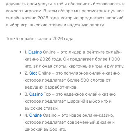
улучшать свои услуги, чтобы обеспечить безопасность и
комфорт игрокам. В этом обзоре мы рассмотрим лучшие
онлайн-казино 2026 года, которые предлагают широкий
выбор игр, высокие ставки и надежную оплату.
Топ-5 онлайн-казино 2026 года
1.
Casino
Online – это лидер в рейтинге онлайн-
казино 2026 года. Он предлагает более 1 000
игр, включая слоты, карточные игры и рулетку.
2.
Slot
Online – это популярное онлайн-казино,
которое предлагает более 500 слотов от
ведущих разработчиков.
3.
Casino
Top – это надежное онлайн-казино,
которое предлагает широкий выбор игр и
высокие ставки.
4.
Online
Casino – это новое онлайн-казино,
которое предлагает современный дизайн и
широкий выбор игр.