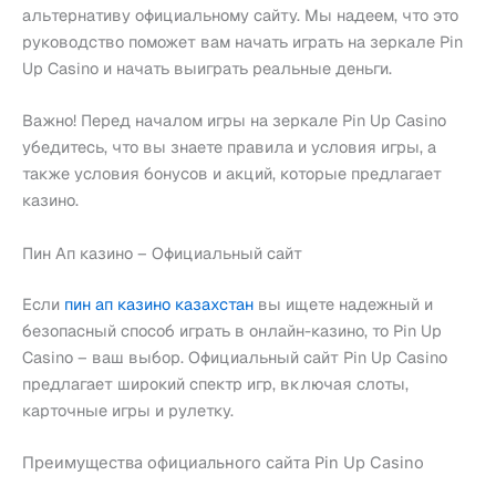
альтернативу официальному сайту. Мы надеем, что это
руководство поможет вам начать играть на зеркале Pin
Up Casino и начать выиграть реальные деньги.
Важно! Перед началом игры на зеркале Pin Up Casino
убедитесь, что вы знаете правила и условия игры, а
также условия бонусов и акций, которые предлагает
казино.
Пин Ап казино – Официальный сайт
Если
пин ап казино казахстан
вы ищете надежный и
безопасный способ играть в онлайн-казино, то Pin Up
Casino – ваш выбор. Официальный сайт Pin Up Casino
предлагает широкий спектр игр, включая слоты,
карточные игры и рулетку.
Преимущества официального сайта Pin Up Casino