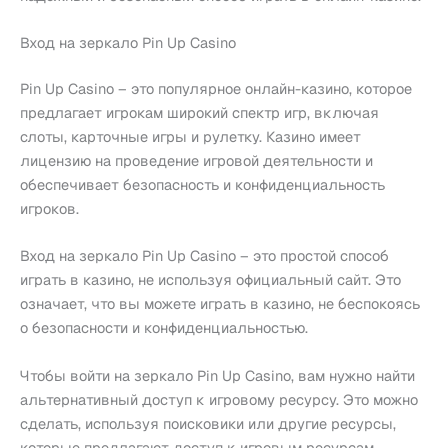
Вход на зеркало Pin Up Casino
Pin Up Casino – это популярное онлайн-казино, которое
предлагает игрокам широкий спектр игр, включая
слоты, карточные игры и рулетку. Казино имеет
лицензию на проведение игровой деятельности и
обеспечивает безопасность и конфиденциальность
игроков.
Вход на зеркало Pin Up Casino – это простой способ
играть в казино, не используя официальный сайт. Это
означает, что вы можете играть в казино, не беспокоясь
о безопасности и конфиденциальностью.
Чтобы войти на зеркало Pin Up Casino, вам нужно найти
альтернативный доступ к игровому ресурсу. Это можно
сделать, используя поисковики или другие ресурсы,
которые предлагают доступ к игровым ресурсам.