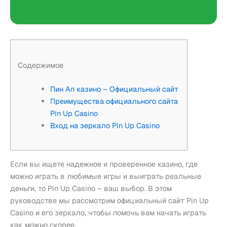
Содержимое
Пин Ап казино – Официальный сайт
Преимущества официального сайта
Pin Up Casino
Вход на зеркало Pin Up Casino
Если вы ищете надежное и проверенное казино, где
можно играть в любимые игры и выиграть реальные
деньги, то Pin Up Casino – ваш выбор. В этом
руководстве мы рассмотрим официальный сайт Pin Up
Casino и его зеркало, чтобы помочь вам начать играть
как можно скорее.