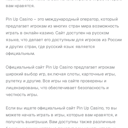
вам нравятся.
Pin Up Casino – это международный оператор, который
предлагает игрокам из многих стран мира возможность
играть в онлайн-казино. Сайт доступен на русском
языке, что делает его доступным для игроков из России
и других стран, где русский язык является
официальным.
Официальный сайт Pin Up Casino предлагает игрокам
широкий выбор игр, включая слоты, карточные игры,
рулетку и другие. Все игры на сайте проверены и
лицензированы, что обеспечивает безопасность и
честность игры.
Если вы ищете официальный сайт Pin Up Casino, то вы
можете начать играть в игры, которые вам нравятся, и
получать выигрыши. Вам доступны также различные