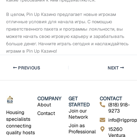
В целом, Pin Up Казино предлагает новые игрокам
отличные условия для начала игры. С помощью
приветственного пакета и программы лояльности, вы
можете начать свою игровую карьеру и зарабатывать
больше денег. Начните играть сегодня и наслаждайтесь
играми в Pin Up Казино!
PREVIOUS
NEXT
COMPANY
GET
CONTACT
About
STARTED
(818) 918-
Join our
9273
Housing
Contact
Network
specialists
info@rlgprop
Join as
connecting
15260
Professional
quality hosts
Ventura