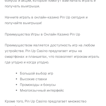
бонусы и акции, которые помогут вам начать играть и
получать выигрыши.
Начните играть в онлайн-казино Pin Up сегодня и
получайте выигрыши!
Преимущества Игры в Онлайн Казино Pin Up
Преимуществом является доступность игр на любом
устройстве. Pin Up Casino предлагает игры на
смартфонах и планшетах, что позволяет игрокам играть
где угодно и когда угодно.
Большой выбор игр
Высокие ставки
Промокоды и бонусы
Многоязычный интерфейс
Кроме того, Pin Up Casino предлагает множество