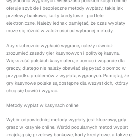
wypłacania wygranych. Większość polskich kasyn online
oferuje szybkie i bezpieczne metody wypłaty, takie jak
przelewy bankowe, karty kredytowe i portfele
elektroniczne. Należy jednak pamiętać, że czas wypłaty
może się różnić w zależności od wybranej metody.
Aby skutecznie wypłacić wygrane, należy również
zrozumieć zasady gier kasynowych i politykę kasyna.
Większość polskich kasyn oferuje pomoc i wsparcie dla
graczy, dlatego nie należy obawiać się pytać o pomoc w
przypadku problemów z wypłatą wygranych. Pamiętaj, że
gry kasynowe polska są dostępne dla wszystkich, którzy
chcą się bawić i wygrać.
Metody wypłat w kasynach online
Wybór odpowiedniej metody wypłaty jest kluczowy, gdy
grasz w kasynie online. Wśród popularnych metod wypłat
znajdują się przelewy bankowe, karty kredytowe, a także e-