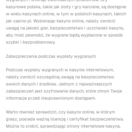
kasynowe polska, takie jak sloty i gry karciane, są dostępne
w wielu kasynach online, w tym w polskich kasynach, takich
jak casino pl. Wybierając kasyno online, należy zwrócić
uwagę na jakość gier, bezpieczeństwo i uczciwość kasyno,
aby mieć pewność, że wygrane będą wypłacone w sposób
szybki i bezproblemowy.
Zabezpieczenia podczas wypłaty wygranych
Podczas wypłaty wygranych w kasynie internetowym,
należy zwrócić szczególną uwagę na bezpieczeństwo
swoich danych i środków. Jednym z najważniejszych
zabezpieczeń jest szyfrowanie danych, które chroni Twoje
informacje przed nieuprawnionym dostępem.
Warto również sprawdzić, czy kasyno online, w którym
grasz, posiada ważną licencję i certyfikat bezpieczeństwa.
Można to zrobić, sprawdzając strony internetowe kasyna,