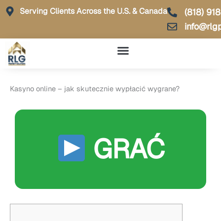
Skip
Serving Clients Across the U.S. & Canada
(818) 91
to
info@rlg
content
Kasyno online – jak skutecznie wypłacić wygrane?
GRAĆ