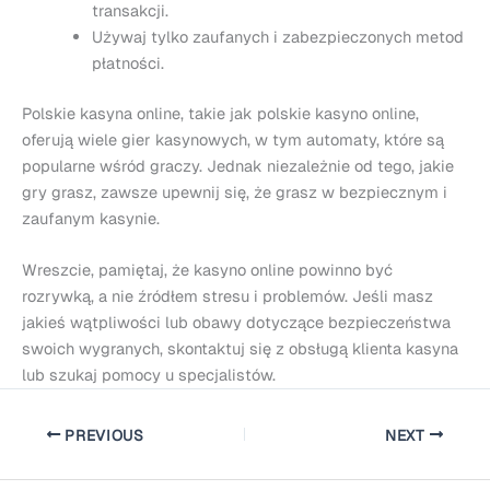
transakcji.
Używaj tylko zaufanych i zabezpieczonych metod
płatności.
Polskie kasyna online, takie jak polskie kasyno online,
oferują wiele gier kasynowych, w tym automaty, które są
popularne wśród graczy. Jednak niezależnie od tego, jakie
gry grasz, zawsze upewnij się, że grasz w bezpiecznym i
zaufanym kasynie.
Wreszcie, pamiętaj, że kasyno online powinno być
rozrywką, a nie źródłem stresu i problemów. Jeśli masz
jakieś wątpliwości lub obawy dotyczące bezpieczeństwa
swoich wygranych, skontaktuj się z obsługą klienta kasyna
lub szukaj pomocy u specjalistów.
PREVIOUS
NEXT