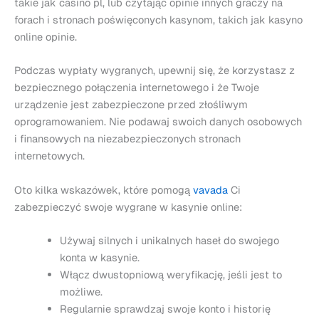
takie jak casino pl, lub czytając opinie innych graczy na
forach i stronach poświęconych kasynom, takich jak kasyno
online opinie.
Podczas wypłaty wygranych, upewnij się, że korzystasz z
bezpiecznego połączenia internetowego i że Twoje
urządzenie jest zabezpieczone przed złośliwym
oprogramowaniem. Nie podawaj swoich danych osobowych
i finansowych na niezabezpieczonych stronach
internetowych.
Oto kilka wskazówek, które pomogą
vavada
Ci
zabezpieczyć swoje wygrane w kasynie online:
Używaj silnych i unikalnych haseł do swojego
konta w kasynie.
Włącz dwustopniową weryfikację, jeśli jest to
możliwe.
Regularnie sprawdzaj swoje konto i historię