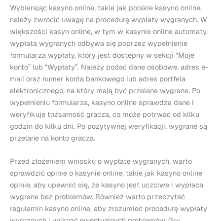
Wybierając kasyno online, takie jak polskie kasyno online,
należy zwrócić uwagę na procedurę wypłaty wygranych. W
większości kasyn online, w tym w kasynie online automaty,
wypłata wygranych odbywa się poprzez wypełnienie
formularza wypłaty, który jest dostępny w sekcji “Moje
konto” lub “Wypłaty”. Należy podać dane osobowe, adres e-
mail oraz numer konta bankowego lub adres portfela
elektronicznego, na który mają być przelane wygrane. Po
wypełnieniu formularza, kasyno online sprawdza dane i
weryfikuje tożsamość gracza, co może potrwać od kilku
godzin do kilku dni. Po pozytywnej weryfikacji, wygrane są
przelane na konto gracza.
Przed złożeniem wniosku o wypłatę wygranych, warto
sprawdzić opinie o kasynie online, takie jak kasyno online
opinie, aby upewnić się, że kasyno jest uczciwe i wypłaca
wygrane bez problemów. Również warto przeczytać
regulamin kasyno online, aby zrozumieć procedurę wypłaty
wygranych i uniknąć ewentualnych problemów. Gry