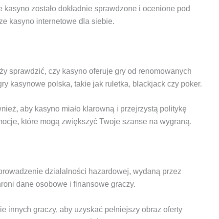
ie kasyno zostało dokładnie sprawdzone i ocenione pod
ze kasyno internetowe dla siebie.
ży sprawdzić, czy kasyno oferuje gry od renomowanych
y kasynowe polska, takie jak ruletka, blackjack czy poker.
nież, aby kasyno miało klarowną i przejrzystą politykę
romocje, które mogą zwiększyć Twoje szanse na wygraną.
 prowadzenie działalności hazardowej, wydaną przez
roni dane osobowe i finansowe graczy.
e innych graczy, aby uzyskać pełniejszy obraz oferty