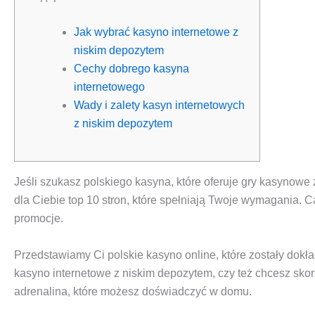
Jak wybrać kasyno internetowe z
niskim depozytem
Cechy dobrego kasyna
internetowego
Wady i zalety kasyn internetowych
z niskim depozytem
Jeśli szukasz polskiego kasyna, które oferuje gry kasynowe 
dla Ciebie top 10 stron, które spełniają Twoje wymagania. Ca
promocje.
Przedstawiamy Ci polskie kasyno online, które zostały dokł
kasyno internetowe z niskim depozytem, czy też chcesz skor
adrenalina, które możesz doświadczyć w domu.