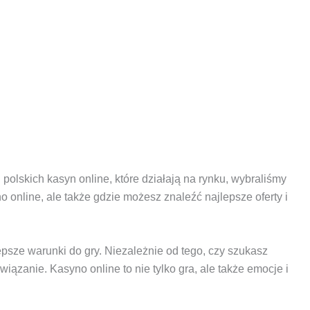
polskich kasyn online, które działają na rynku, wybraliśmy
o online, ale także gdzie możesz znaleźć najlepsze oferty i
epsze warunki do gry. Niezależnie od tego, czy szukasz
ązanie. Kasyno online to nie tylko gra, ale także emocje i