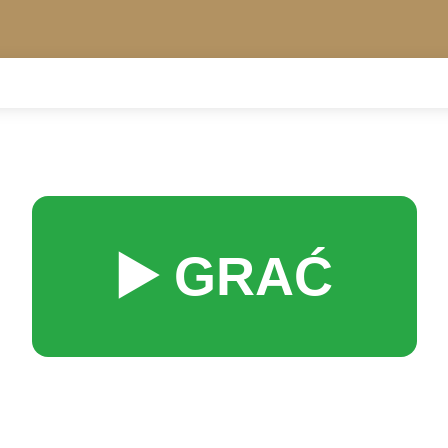
▶️ GRAĆ