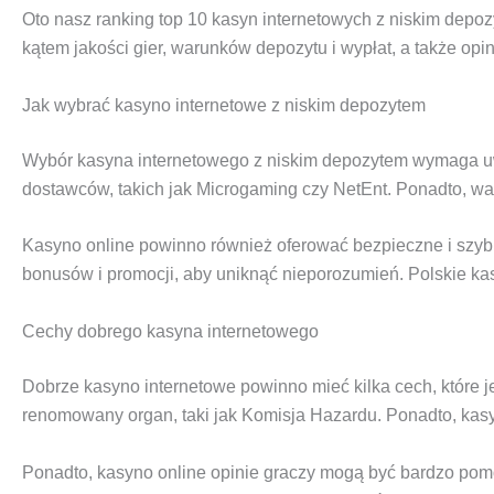
Oto nasz ranking top 10 kasyn internetowych z niskim depo
kątem jakości gier, warunków depozytu i wypłat, a także opi
Jak wybrać kasyno internetowe z niskim depozytem
Wybór kasyna internetowego z niskim depozytem wymaga uwz
dostawców, takich jak Microgaming czy NetEnt. Ponadto, wart
Kasyno online powinno również oferować bezpieczne i szybkie
bonusów i promocji, aby uniknąć nieporozumień. Polskie kas
Cechy dobrego kasyna internetowego
Dobrze kasyno internetowe powinno mieć kilka cech, które 
renomowany organ, taki jak Komisja Hazardu. Ponadto, kas
Ponadto, kasyno online opinie graczy mogą być bardzo pomoc