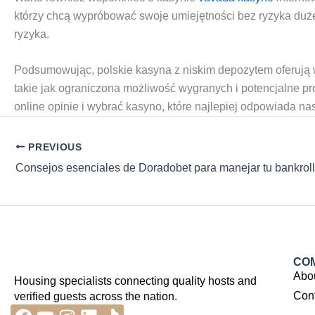
którzy chcą wypróbować swoje umiejętności bez ryzyka duże
ryzyka.
Podsumowując, polskie kasyna z niskim depozytem oferują wi
takie jak ograniczona możliwość wygranych i potencjalne p
online opinie i wybrać kasyno, które najlepiej odpowiada n
PREVIOUS
CO
Abo
Housing specialists connecting quality hosts and
Con
verified guests across the nation.
Facebook
Youtube
Instagram
Linkedin
Tiktok