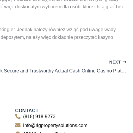
yć więc doskonałym wyborem dla osób, które chcą grać bez
ybór gier. Jednak należy również wziąć pod uwagę wady,
m depozytem, należy więc dokładnie przeczytać kasyno
NEXT
How to Pick Secure and Trustworthy Actual Cash Online Casino Platforms
CONTACT
(818) 918-9273
info@rlgpropertysolutions.com