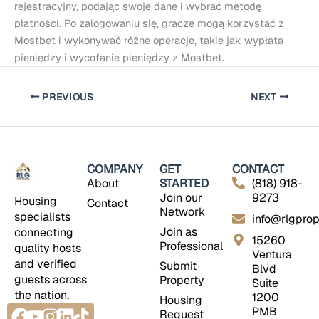
rejestracyjny, podając swoje dane i wybrać metodę
płatności. Po zalogowaniu się, gracze mogą korzystać z
Mostbet i wykonywać różne operacje, takie jak wypłata
pieniędzy i wycofanie pieniędzy z Mostbet.
PREVIOUS
NEXT
COMPANY
GET
CONTACT
About
STARTED
(818) 918-
Join our
9273
Housing
Contact
Network
specialists
info@rlgprop
Join as
connecting
15260
Professional
quality hosts
Ventura
and verified
Submit
Blvd
guests across
Property
Suite
the nation.
1200
Housing
Facebook
Youtube
Instagram
Linkedin
Tiktok
PMB
Request