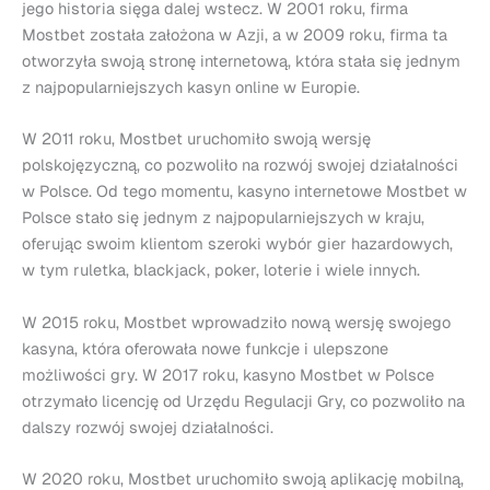
jego historia sięga dalej wstecz. W 2001 roku, firma
Mostbet została założona w Azji, a w 2009 roku, firma ta
otworzyła swoją stronę internetową, która stała się jednym
z najpopularniejszych kasyn online w Europie.
W 2011 roku, Mostbet uruchomiło swoją wersję
polskojęzyczną, co pozwoliło na rozwój swojej działalności
w Polsce. Od tego momentu, kasyno internetowe Mostbet w
Polsce stało się jednym z najpopularniejszych w kraju,
oferując swoim klientom szeroki wybór gier hazardowych,
w tym ruletka, blackjack, poker, loterie i wiele innych.
W 2015 roku, Mostbet wprowadziło nową wersję swojego
kasyna, która oferowała nowe funkcje i ulepszone
możliwości gry. W 2017 roku, kasyno Mostbet w Polsce
otrzymało licencję od Urzędu Regulacji Gry, co pozwoliło na
dalszy rozwój swojej działalności.
W 2020 roku, Mostbet uruchomiło swoją aplikację mobilną,