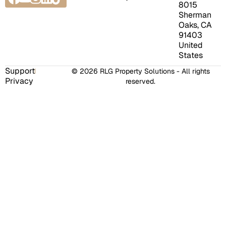
8015
Sherman
Oaks, CA
91403
United
States
Support
© 2026 RLG Property Solutions - All rights
Privacy
reserved.