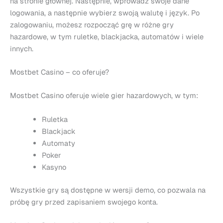
na stronie głównej. Następnie, wprowadź swoje dane
logowania, a następnie wybierz swoją walutę i język. Po
zalogowaniu, możesz rozpocząć grę w różne gry
hazardowe, w tym ruletke, blackjacka, automatów i wiele
innych.
Mostbet Casino – co oferuje?
Mostbet Casino oferuje wiele gier hazardowych, w tym:
Ruletka
Blackjack
Automaty
Poker
Kasyno
Wszystkie gry są dostępne w wersji demo, co pozwala na
próbę gry przed zapisaniem swojego konta.