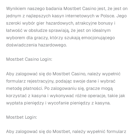
Wynikiem naszego badania Mostbet Casino jest, że jest on
jednym z najlepszych kasyn internetowych w Polsce. Jego
szeroki wybór gier hazardowych, atrakcyjne bonusy i
łatwość w obsłudze sprawiają, że jest on idealnym
wyborem dla graczy, którzy szukają emocjonującego
doświadczenia hazardowego.
Mostbet Casino Login:
Aby zalogować się do Mostbet Casino, należy wypełnić
formularz rejestracyjny, podając swoje dane i wybrać
metodę płatności. Po zalogowaniu się, gracze mogą
korzystać z kasyna i wykonywać różne operacje, takie jak
wypłata pieniędzy i wycofanie pieniędzy z kasyna.
Mostbet Login:
Aby zalogować się do Mostbet, należy wypełnić formularz