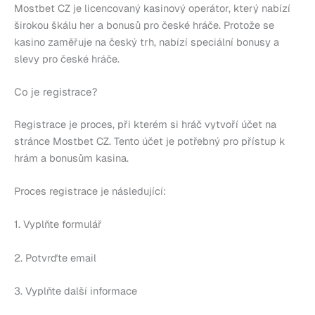
Mostbet CZ je licencovaný kasinový operátor, který nabízí
širokou škálu her a bonusů pro české hráče. Protože se
kasino zaměřuje na český trh, nabízí speciální bonusy a
slevy pro české hráče.
Co je registrace?
Registrace je proces, při kterém si hráč vytvoří účet na
stránce Mostbet CZ. Tento účet je potřebný pro přístup k
hrám a bonusům kasina.
Proces registrace je následující:
1. Vyplňte formulář
2. Potvrďte email
3. Vyplňte další informace