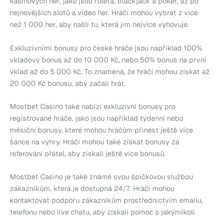
kasinových her, jako jsou ruleta, blackjack a poker, až po
nejnovějších slotů a video her. Hráči mohou vybrat z více
než 1 000 her, aby našli tu, která jim nejvíce vyhovuje.
Exkluzivními bonusy pro české hráče jsou například 100%
vkladový bonus až do 10 000 Kč, nebo 50% bonus na první
vklad až do 5 000 Kč. To znamená, že hráči mohou získat až
20 000 Kč bonusu, aby začali hrát.
Mostbet Casino také nabízí exkluzivní bonusy pro
registrované hráče, jako jsou například týdenní nebo
měsíční bonusy, které mohou hráčům přinést ještě více
šance na výhry. Hráči mohou také získat bonusy za
referování přátel, aby získali ještě více bonusů.
Mostbet Casino je také známé svou špičkovou službou
zákazníkům, která je dostupná 24/7. Hráči mohou
kontaktovat podporu zákazníkům prostřednictvím emailu,
telefonu nebo live chatu, aby získali pomoc s jakýmikoli