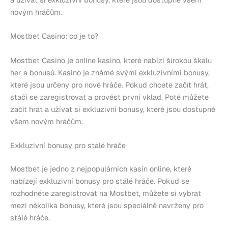
novým hráčům.
Mostbet Casino: co je to?
Mostbet Casino je online kasino, které nabízí širokou škálu
her a bonusů. Kasino je známé svými exkluzivními bonusy,
které jsou určeny pro nové hráče. Pokud chcete začít hrát,
stačí se zaregistrovat a provést první vklad. Poté můžete
začít hrát a užívat si exkluzivní bonusy, které jsou dostupné
všem novým hráčům.
Exkluzivní bonusy pro stálé hráče
Mostbet je jedno z nejpopulárních kasin online, které
nabízejí exkluzivní bonusy pro stálé hráče. Pokud se
rozhodnéte zaregistrovat na Mostbet, můžete si vybrat
mezi několika bonusy, které jsou speciálně navrženy pro
stálé hráče.