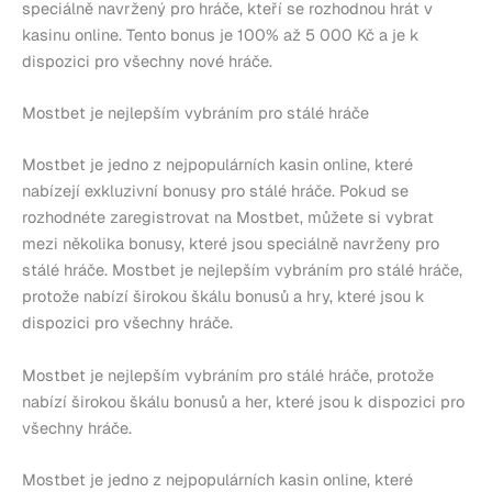
speciálně navržený pro hráče, kteří se rozhodnou hrát v
kasinu online. Tento bonus je 100% až 5 000 Kč a je k
dispozici pro všechny nové hráče.
Mostbet je nejlepším vybráním pro stálé hráče
Mostbet je jedno z nejpopulárních kasin online, které
nabízejí exkluzivní bonusy pro stálé hráče. Pokud se
rozhodnéte zaregistrovat na Mostbet, můžete si vybrat
mezi několika bonusy, které jsou speciálně navrženy pro
stálé hráče. Mostbet je nejlepším vybráním pro stálé hráče,
protože nabízí širokou škálu bonusů a hry, které jsou k
dispozici pro všechny hráče.
Mostbet je nejlepším vybráním pro stálé hráče, protože
nabízí širokou škálu bonusů a her, které jsou k dispozici pro
všechny hráče.
Mostbet je jedno z nejpopulárních kasin online, které