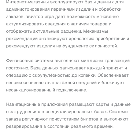
Интернет-магазины эксплуатируют базы данных для
администрирования перечнями изделий и обработки
заказов. авиатор игра даёт возможность мгновенно
актуализировать сведения о наличии товаров и
отображать актуальные расценки. Механизмы
рекомендаций анализируют хронологию приобретений и
рекомендуют изделия на фундаменте склонностей.
Финансовые системы выполняют миллионы транзакций
постоянно. База данных записывает каждый транзит и
операцию с скрупулёзностью до копейки. Обеспечивает
неприкосновенность платёжной сведений и блокирует
несанкционированный подключение.
Навигационные приложения размещают карты и данные
о затруднениях в специализированных базах. Системы
заказа регулируют присутствием билетов и выполняют
резервирования в состоянии реального времени.