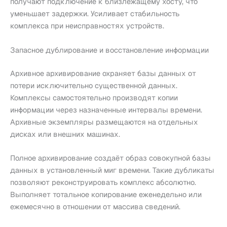
получают подключение к близлежащему хосту, что
уменьшает задержки. Усиливает стабильность
комплекса при неисправностях устройств.
Запасное дублирование и восстановление информации
Архивное архивирование охраняет базы данных от
потери исключительно существенной данных.
Комплексы самостоятельно производят копии
информации через назначенные интервалы времени.
Архивные экземпляры размещаются на отдельных
дисках или внешних машинах.
Полное архивирование создаёт образ совокупной базы
данных в установленный миг времени. Такие дубликаты
позволяют реконструировать комплекс абсолютно.
Выполняет тотальное копирование еженедельно или
ежемесячно в отношении от массива сведений.