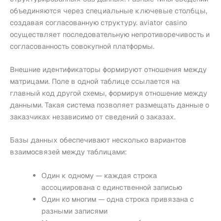
объединяются через специальные ключевые столбцы,
создавая согласованную структуру. aviator casino
осуществляет последовательную непротиворечивость и
согласованность совокупной платформы.
Внешние идентификаторы формируют отношения между
матрицами. Поле в одной таблице ссылается на
главный код другой схемы, формируя отношение между
данными. Такая система позволяет размещать данные о
заказчиках независимо от сведений о заказах.
Базы данных обеспечивают несколько вариантов
взаимосвязей между таблицами:
Один к одному — каждая строка
ассоциирована с единственной записью
Один ко многим — одна строка привязана с
разными записями