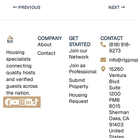
PREVIOUS
NEXT
COMPANY
GET
CONTACT
About
STARTED
(818) 918-
Join our
9273
Housing
Contact
Network
specialists
info@rlgprop
Join as
connecting
15260
Professional
quality hosts
Ventura
and verified
Submit
Blvd
guests across
Property
Suite
the nation.
1200
Housing
Facebook
Youtube
Instagram
Linkedin
Tiktok
PMB
Request
8015
Sherman
Oaks, CA
91403
United
States