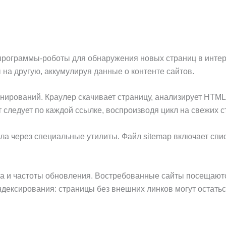
рограммы-роботы для обнаружения новых страниц в интерн
на другую, аккумулируя данные о контенте сайтов.
нирований. Краулер скачивает страницу, анализирует HTM
 следует по каждой ссылке, воспроизводя цикл на свежих с
 через специальные утилиты. Файл sitemap включает списо
йта и частоты обновления. Востребованные сайты посещаю
индексирования: страницы без внешних линков могут остат