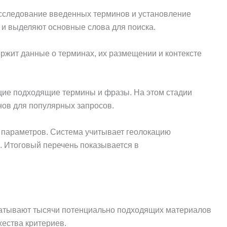
 исследование введенных терминов и установление
 и выделяют основные слова для поиска.
ржит данные о терминах, их размещении и контексте
ие подходящие термины и фразы. На этом стадии
нов для популярных запросов.
 параметров. Система учитывает геолокацию
. Итоговый перечень показывается в
батывают тысячи потенциально подходящих материалов
ества критериев.