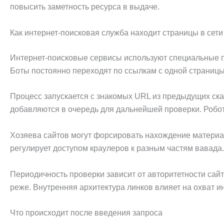
повысить заметность ресурса в выдаче.
Как интернет-поисковая служба находит страницы в сети
Интернет-поисковые сервисы используют специальные п
Боты постоянно переходят по ссылкам с одной страницы 
Процесс запускается с знакомых URL из предыдущих ска
добавляются в очередь для дальнейшей проверки. Робот
Хозяева сайтов могут форсировать нахождение материала
регулирует доступом краулеров к разным частям вавада.
Периодичность проверки зависит от авторитетности са
реже. Внутренняя архитектура линков влияет на охват 
Что происходит после введения запроса