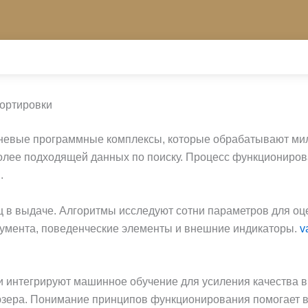
сортировки
невые программные комплексы, которые обрабатывают мил
олее подходящей данных по поиску. Процесс функциониров
.
в выдаче. Алгоритмы исследуют сотни параметров для оцен
кумента, поведенческие элементы и внешние индикаторы.
v
и интегрируют машинное обучение для усиления качества 
зера. Понимание принципов функционирования помогает в