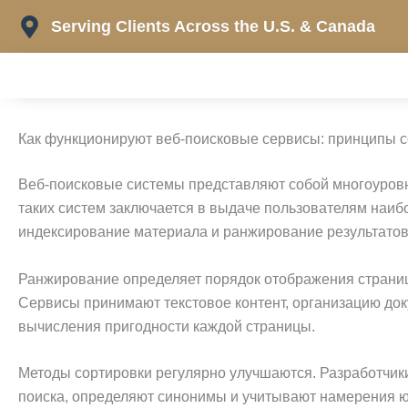
Skip
Serving Clients Across the U.S. & Canada
to
content
Как функционируют веб-поисковые сервисы: принципы 
Веб-поисковые системы представляют собой многоуров
таких систем заключается в выдаче пользователям наиб
индексирование материала и ранжирование результатов
Ранжирование определяет порядок отображения страниц 
Сервисы принимают текстовое контент, организацию до
вычисления пригодности каждой страницы.
Методы сортировки регулярно улучшаются. Разработчик
поиска, определяют синонимы и учитывают намерения ю