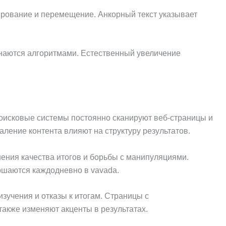
ирование и перемещение. Анкорный текст указывает
наются алгоритмами. Естественный увеличение
поисковые системы постоянно сканируют веб-страницы и
ление контента влияют на структуру результатов.
ния качества итогов и борьбы с манипуляциями.
ршаются каждодневно в vavada.
зучения и отказы к итогам. Страницы с
кже изменяют акценты в результатах.