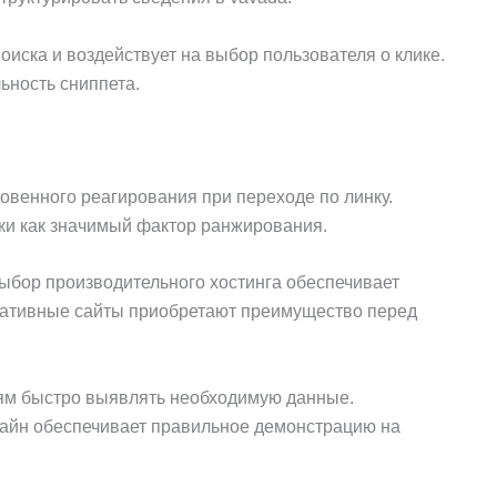
оиска и воздействует на выбор пользователя о клике.
ьность сниппета.
новенного реагирования при переходе по линку.
зки как значимый фактор ранжирования.
ыбор производительного хостинга обеспечивает
еративные сайты приобретают преимущество перед
лям быстро выявлять необходимую данные.
айн обеспечивает правильное демонстрацию на