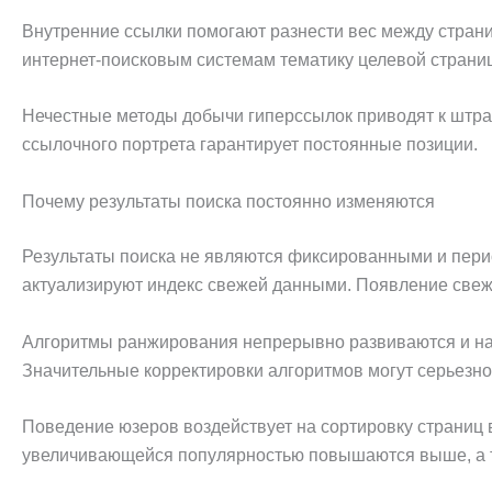
Внутренние ссылки помогают разнести вес между страни
интернет-поисковым системам тематику целевой страни
Нечестные методы добычи гиперссылок приводят к штр
ссылочного портрета гарантирует постоянные позиции.
Почему результаты поиска постоянно изменяются
Результаты поиска не являются фиксированными и пери
актуализируют индекс свежей данными. Появление свеже
Алгоритмы ранжирования непрерывно развиваются и на
Значительные корректировки алгоритмов могут серьезн
Поведение юзеров воздействует на сортировку страниц в
увеличивающейся популярностью повышаются выше, а т