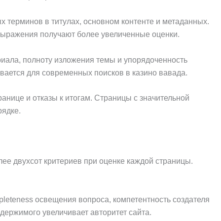
 терминов в титулах, основном контенте и метаданных.
выражения получают более увеличенные оценки.
иала, полноту изложения темы и упорядоченность
вается для современных поисков в казино вавада.
нице и отказы к итогам. Страницы с значительной
рядке.
ее двухсот критериев при оценке каждой страницы.
leteness освещения вопроса, компетентность создателя
держимого увеличивает авторитет сайта.