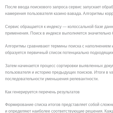
После ввода поискового запроса сервис запускает обра
намерения пользователя казино вавада. Алгоритмы корр
Сервис обращается к индексу — колоссальной базе данн
применения. Поиск в индексе выполняется значительно б
Алгоритмы сравнивают термины поиска с наполнением 
образуется первичный список потенциально подходящих 
Затем начинается процесс сортировки выявленных доку
пользователя и историю предыдущих поисков. Итоги в v
последовательности уменьшения релевантности.
Как генерируется перечень результатов
Формирование списка итогов представляет собой сложн
и определяют наиболее соответствующие решения. Кажд