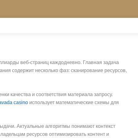
лиарды веб-страниц каждодневно. Главная задача
ания содержит несколько фаз: сканирование ресурсов,
ки качества и соответствия материала запросу.
avada casino
использует математические схемы для
выдачи. Актуальные алгоритмы понимают контекст
ладельцам ресурсов оптимизировать контент и