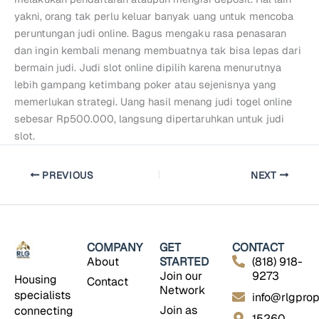
yakni, orang tak perlu keluar banyak uang untuk mencoba
peruntungan judi online. Bagus mengaku rasa penasaran
dan ingin kembali menang membuatnya tak bisa lepas dari
bermain judi. Judi slot online dipilih karena menurutnya
lebih gampang ketimbang poker atau sejenisnya yang
memerlukan strategi. Uang hasil menang judi togel online
sebesar Rp500.000, langsung dipertaruhkan untuk judi
slot.
PREVIOUS
NEXT
COMPANY
GET
CONTACT
About
STARTED
(818) 918-
Join our
9273
Housing
Contact
Network
specialists
info@rlgprop
Join as
connecting
15260