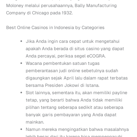
Moloney melalui perusahaannya, Bally Manufacturing
Company di Chicago pada 1932.
Best Online Casinos in Indonesia by Categories
Jika Anda ingin cara cepat untuk mengetahui
apakah Anda berada di situs casino yang dapat
Anda percayai, periksa segel eCOGRA.
Wacana pembentukan satuan tugas
pemberantasan judi online sebetulnya sudah
digaungkan sejak April lalu dalam rapat terbatas
bersama Presiden Jokowi di Istana.
Slot lainnya, sementara itu, akan memiliki payline
tetap, yang berarti bahwa Anda tidak memiliki
pilihan tentang seberapa sedikit atau seberapa
banyak garis pembayaran yang Anda dapat
mainkan.
Namun mereka mengingatkan bahwa masalahnya
lebih besar dari itu karena bisa mempengaruhi