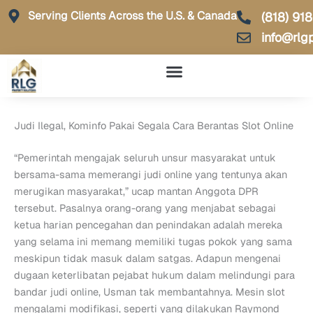
Skip
Serving Clients Across the U.S. & Canada
(818) 91
to
info@rlg
content
Judi Ilegal, Kominfo Pakai Segala Cara Berantas Slot Online
“Pemerintah mengajak seluruh unsur masyarakat untuk
bersama-sama memerangi judi online yang tentunya akan
merugikan masyarakat,” ucap mantan Anggota DPR
tersebut. Pasalnya orang-orang yang menjabat sebagai
ketua harian pencegahan dan penindakan adalah mereka
yang selama ini memang memiliki tugas pokok yang sama
meskipun tidak masuk dalam satgas. Adapun mengenai
dugaan keterlibatan pejabat hukum dalam melindungi para
bandar judi online, Usman tak membantahnya. Mesin slot
mengalami modifikasi, seperti yang dilakukan Raymond