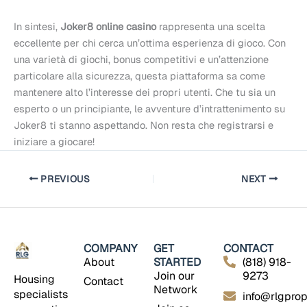
In sintesi,
Joker8 online casino
rappresenta una scelta
eccellente per chi cerca un’ottima esperienza di gioco. Con
una varietà di giochi, bonus competitivi e un’attenzione
particolare alla sicurezza, questa piattaforma sa come
mantenere alto l’interesse dei propri utenti. Che tu sia un
esperto o un principiante, le avventure d’intrattenimento su
Joker8 ti stanno aspettando. Non resta che registrarsi e
iniziare a giocare!
PREVIOUS
NEXT
COMPANY
GET
CONTACT
About
STARTED
(818) 918-
Join our
9273
Housing
Contact
Network
specialists
info@rlgprop