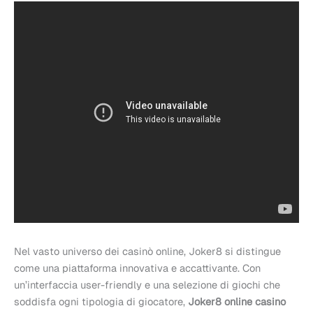
Nel vasto universo dei casinò online, Joker8 si distingue
come una piattaforma innovativa e accattivante. Con
un’interfaccia user-friendly e una selezione di giochi che
soddisfa ogni tipologia di giocatore,
Joker8 online casino