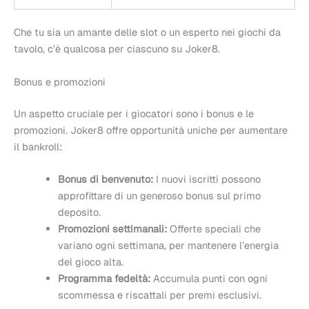
Che tu sia un amante delle slot o un esperto nei giochi da
tavolo, c’è qualcosa per ciascuno su Joker8.
Bonus e promozioni
Un aspetto cruciale per i giocatori sono i bonus e le
promozioni. Joker8 offre opportunità uniche per aumentare
il bankroll:
Bonus di benvenuto:
I nuovi iscritti possono
approfittare di un generoso bonus sul primo
deposito.
Promozioni settimanali:
Offerte speciali che
variano ogni settimana, per mantenere l’energia
del gioco alta.
Programma fedeltà:
Accumula punti con ogni
scommessa e riscattali per premi esclusivi.