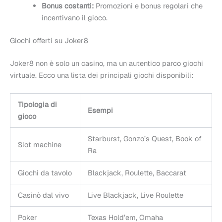
Bonus costanti:
Promozioni e bonus regolari che
incentivano il gioco.
Giochi offerti su Joker8
Joker8 non è solo un casino, ma un autentico parco giochi
virtuale. Ecco una lista dei principali giochi disponibili:
Tipologia di
Esempi
gioco
Starburst, Gonzo’s Quest, Book of
Slot machine
Ra
Giochi da tavolo
Blackjack, Roulette, Baccarat
Casinò dal vivo
Live Blackjack, Live Roulette
Poker
Texas Hold’em, Omaha