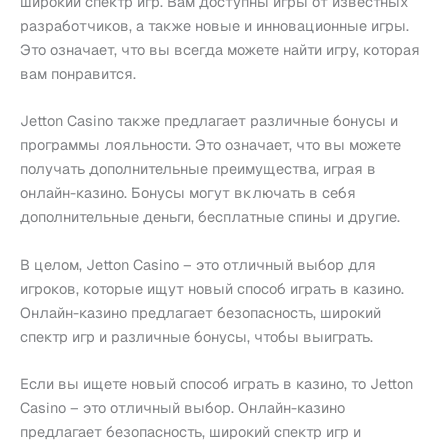
широкий спектр игр. Вам доступны игры от известных
разработчиков, а также новые и инновационные игры.
Это означает, что вы всегда можете найти игру, которая
вам понравится.
Jetton Casino также предлагает различные бонусы и
программы лояльности. Это означает, что вы можете
получать дополнительные преимущества, играя в
онлайн-казино. Бонусы могут включать в себя
дополнительные деньги, бесплатные спины и другие.
В целом, Jetton Casino – это отличный выбор для
игроков, которые ищут новый способ играть в казино.
Онлайн-казино предлагает безопасность, широкий
спектр игр и различные бонусы, чтобы выиграть.
Если вы ищете новый способ играть в казино, то Jetton
Casino – это отличный выбор. Онлайн-казино
предлагает безопасность, широкий спектр игр и