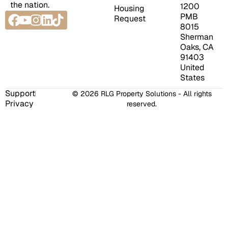
the nation.
1200
Housing
Facebook
Youtube
Instagram
Linkedin
Tiktok
PMB
Request
8015
Sherman
Oaks, CA
91403
United
States
Support
© 2026 RLG Property Solutions - All rights
Privacy
reserved.