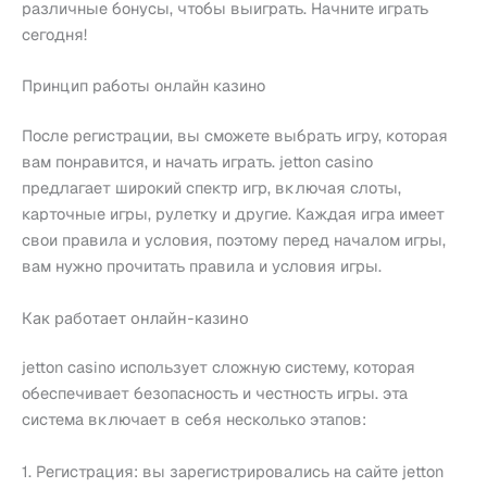
различные бонусы, чтобы выиграть. Начните играть
сегодня!
Принцип работы онлайн казино
После регистрации, вы сможете выбрать игру, которая
вам понравится, и начать играть. jetton casino
предлагает широкий спектр игр, включая слоты,
карточные игры, рулетку и другие. Каждая игра имеет
свои правила и условия, поэтому перед началом игры,
вам нужно прочитать правила и условия игры.
Как работает онлайн-казино
jetton casino использует сложную систему, которая
обеспечивает безопасность и честность игры. эта
система включает в себя несколько этапов:
1. Регистрация: вы зарегистрировались на сайте jetton