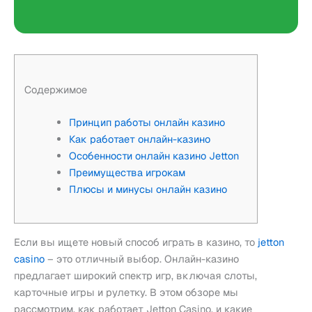
Содержимое
Принцип работы онлайн казино
Как работает онлайн-казино
Особенности онлайн казино Jetton
Преимущества игрокам
Плюсы и минусы онлайн казино
Если вы ищете новый способ играть в казино, то
jetton
casino
– это отличный выбор. Онлайн-казино
предлагает широкий спектр игр, включая слоты,
карточные игры и рулетку. В этом обзоре мы
рассмотрим, как работает Jetton Casino, и какие