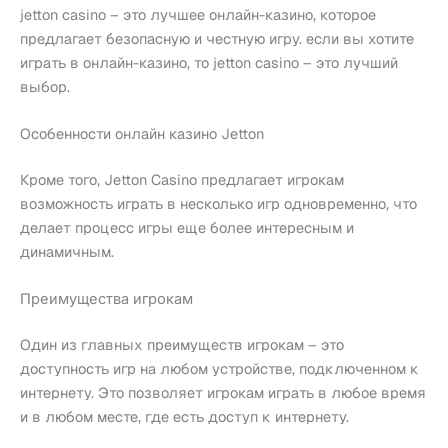
jetton casino – это лучшее онлайн-казино, которое
предлагает безопасную и честную игру. если вы хотите
играть в онлайн-казино, то jetton casino – это лучший
выбор.
Особенности онлайн казино Jetton
Кроме того, Jetton Casino предлагает игрокам
возможность играть в несколько игр одновременно, что
делает процесс игры еще более интересным и
динамичным.
Преимущества игрокам
Один из главных преимуществ игрокам – это
доступность игр на любом устройстве, подключенном к
интернету. Это позволяет игрокам играть в любое время
и в любом месте, где есть доступ к интернету.