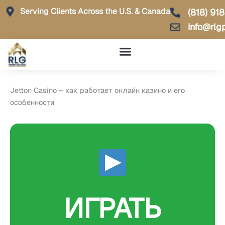
Skip
Serving Clients Across the U.S. & Canada
(818) 91
to
info@rlg
content
Jetton Casino – как работает онлайн казино и его
особенности
ИГРАТЬ