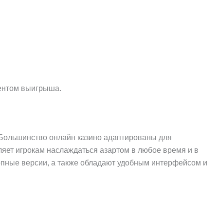
ментом выигрыша.
 Большинство онлайн казино адаптированы для
яет игрокам наслаждаться азартом в любое время и в
ктопные версии, а также обладают удобным интерфейсом и