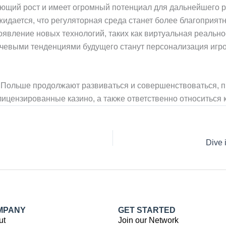
ющий рост и имеет огромный потенциал для дальнейшего ра
идается, что регуляторная среда станет более благоприят
оявление новых технологий, таких как виртуальная реально
чевыми тенденциями будущего станут персонализация игро
 в Польше продолжают развиваться и совершенствоваться, 
ензированные казино, а также ответственно относиться к 
Dive 
MPANY
GET STARTED
ut
Join our Network