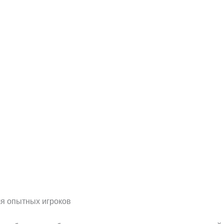
я опытных игроков