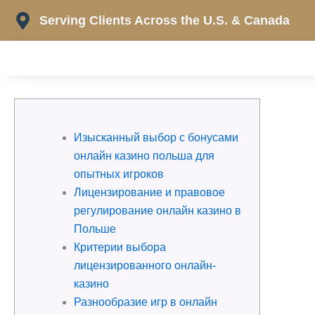
Skip
Serving Clients Across the U.S. & Canada
to
content
Изысканный выбор с бонусами
онлайн казино польша для
опытных игроков
Лицензирование и правовое
регулирование онлайн казино в
Польше
Критерии выбора
лицензированного онлайн-
казино
Разнообразие игр в онлайн