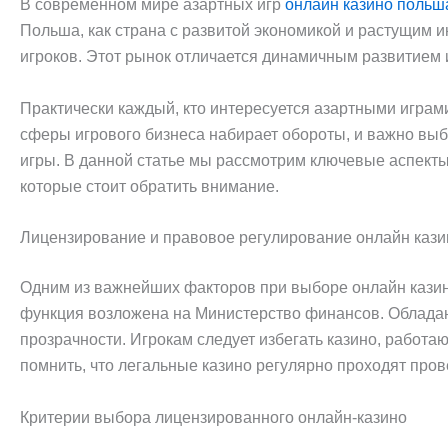
В современном мире азартных игр
онлайн казино польш
Польша, как страна с развитой экономикой и растущим 
игроков. Этот рынок отличается динамичным развитием 
Практически каждый, кто интересуется азартными играми
сферы игрового бизнеса набирает обороты, и важно вы
игры. В данной статье мы рассмотрим ключевые аспект
которые стоит обратить внимание.
Лицензирование и правовое регулирование онлайн каз
Одним из важнейших факторов при выборе онлайн кази
функция возложена на Министерство финансов. Обладани
прозрачности. Игрокам следует избегать казино, работа
помнить, что легальные казино регулярно проходят пров
Критерии выбора лицензированного онлайн-казино