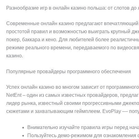
Разнообразие игр в онлайн казино польша: от слотов до
Современные онлайн казино предлагают впечатляющий а
простотой правил и возможностью выиграть крупный джек
покер, баккара и кено. Для любителей более реалистич
режиме реального времени, передаваемого по видеосвяз
казино.
Популярные провайдеры программного обеспечения
Успех онлайн казино во многом зависит от программног
NetEnt – один из самых известных провайдеров, предл
лидер рынка, известный своими прогрессивными джекпот
сюжетами и захватывающим геймплеем. EvoPlay –– попу
Внимательно изучайте правила игры перед нача
Пользуйтесь демо-режимом для ознакомления с