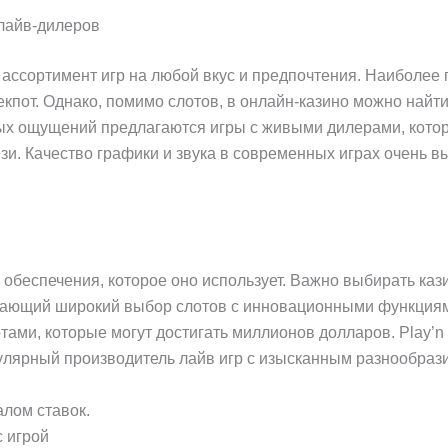
 лайв-дилеров
ссортимент игр на любой вкус и предпочтения. Наиболее
пот. Однако, помимо слотов, в онлайн-казино можно найти и
ных ощущений предлагаются игры с живыми дилерами, кото
и. Качество графики и звука в современных играх очень вы
о обеспечения, которое оно использует. Важно выбирать ка
агающий широкий выбор слотов с инновационными функциям
ами, которые могут достигать миллионов долларов. Play’
лярный производитель лайв игр с изысканным разнообраз
лом ставок.
 игрой