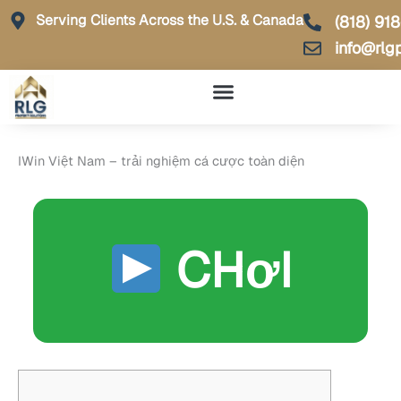
Skip
Serving Clients Across the U.S. & Canada
(818) 91
to
info@rlg
content
IWin Việt Nam – trải nghiệm cá cược toàn diện
CHơI