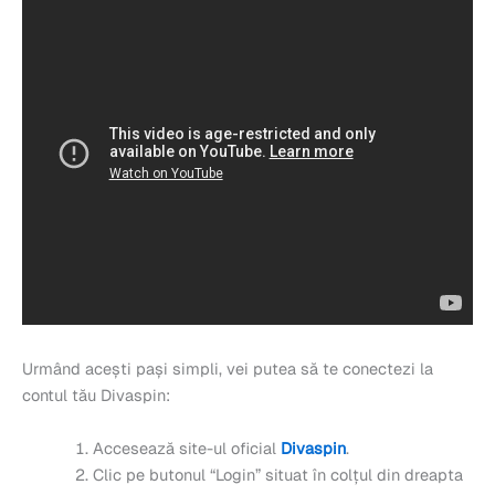
Urmând acești pași simpli, vei putea să te conectezi la
contul tău Divaspin:
Accesează site-ul oficial
Divaspin
.
Clic pe butonul “Login” situat în colțul din dreapta