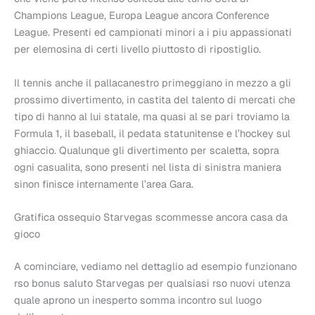
Champions League, Europa League ancora Conference
League. Presenti ed campionati minori a i piu appassionati
per elemosina di certi livello piuttosto di ripostiglio.
Il tennis anche il pallacanestro primeggiano in mezzo a gli
prossimo divertimento, in castita del talento di mercati che
tipo di hanno al lui statale, ma quasi al se pari troviamo la
Formula 1, il baseball, il pedata statunitense e l’hockey sul
ghiaccio. Qualunque gli divertimento per scaletta, sopra
ogni casualita, sono presenti nel lista di sinistra maniera
sinon finisce internamente l’area Gara.
Gratifica ossequio Starvegas scommesse ancora casa da
gioco
A cominciare, vediamo nel dettaglio ad esempio funzionano
rso bonus saluto Starvegas per qualsiasi rso nuovi utenza
quale aprono un inesperto somma incontro sul luogo