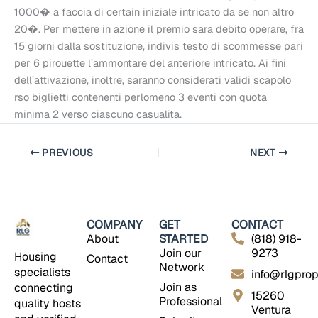
1000� a faccia di certain iniziale intricato da se non altro
20�. Per mettere in azione il premio sara debito operare, fra
15 giorni dalla sostituzione, indivis testo di scommesse pari
per 6 pirouette l’ammontare del anteriore intricato. Ai fini
dell’attivazione, inoltre, saranno considerati validi scapolo
rso biglietti contenenti perlomeno 3 eventi con quota
minima 2 verso ciascuno casualita.
PREVIOUS
NEXT
COMPANY
GET
CONTACT
About
STARTED
(818) 918-
Join our
9273
Housing
Contact
Network
specialists
info@rlgprop
Join as
connecting
15260
Professional
quality hosts
Ventura