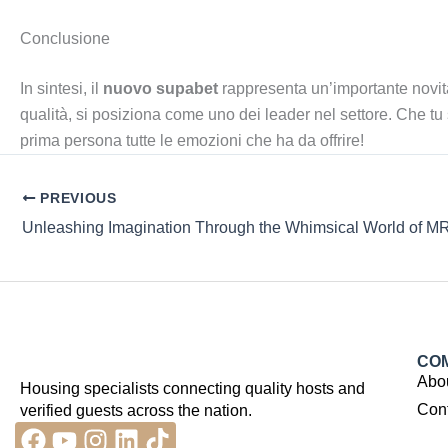
Conclusione
In sintesi, il
nuovo supabet
rappresenta un’importante novità 
qualità, si posiziona come uno dei leader nel settore. Che tu
prima persona tutte le emozioni che ha da offrire!
PREVIOUS
Unleashing Imagination Through the Whimsical World of 
CO
Abo
Housing specialists connecting quality hosts and
Con
verified guests across the nation.
Facebook
Youtube
Instagram
Linkedin
Tiktok