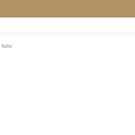
Italia