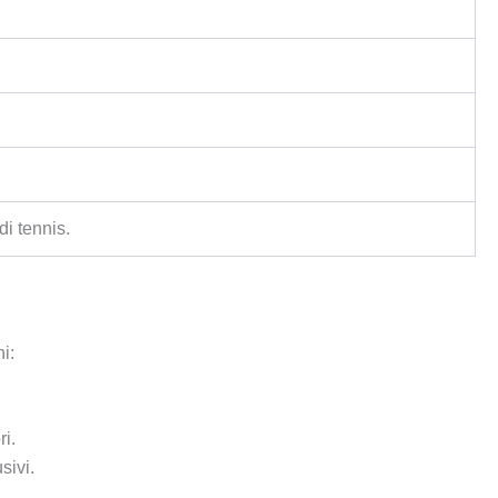
di tennis.
i:
i.
sivi.