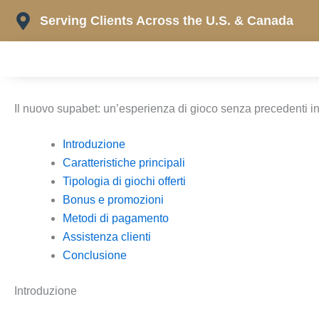
Skip
Serving Clients Across the U.S. & Canada
to
content
Il nuovo supabet: un’esperienza di gioco senza precedenti in 
Introduzione
Caratteristiche principali
Tipologia di giochi offerti
Bonus e promozioni
Metodi di pagamento
Assistenza clienti
Conclusione
Introduzione