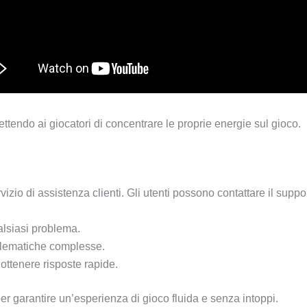
tendo ai giocatori di concentrare le proprie energie sul gioco.
vizio di assistenza clienti. Gli utenti possono contattare il suppor
alsiasi problema.
blematiche complesse.
ottenere risposte rapide.
per garantire un’esperienza di gioco fluida e senza intoppi.