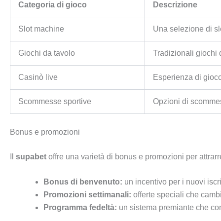
Categoria di gioco
Descrizione
Slot machine
Una selezione di slo
Giochi da tavolo
Tradizionali giochi
Casinò live
Esperienza di gioco
Scommesse sportive
Opzioni di scommesse
Bonus e promozioni
Il
supabet
offre una varietà di bonus e promozioni per attrarre
Bonus di benvenuto:
un incentivo per i nuovi iscrit
Promozioni settimanali:
offerte speciali che camb
Programma fedeltà:
un sistema premiante che cons