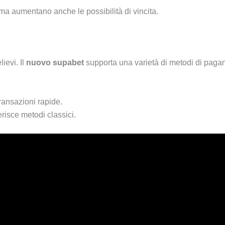
ma aumentano anche le possibilità di vincita.
ievi. Il
nuovo supabet
supporta una varietà di metodi di pagam
transazioni rapide.
risce metodi classici.