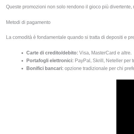
Queste promozioni non solo rendono il gioco più divertente, 
Metodi di pagamento
La comodità è fondamentale quando si tratta di depositi e prel
Carte di credito/debito:
Visa, MasterCard e altre.
Portafogli elettronici:
PayPal, Skrill, Neteller per 
Bonifici bancari:
opzione tradizionale per chi prefe