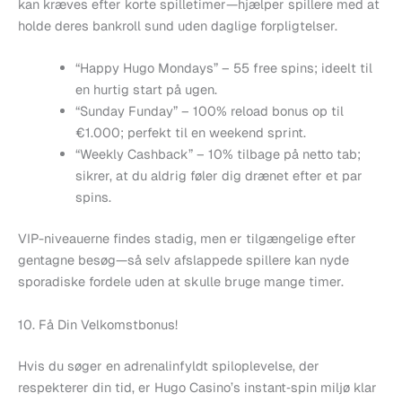
kan kræves efter korte spilletimer—hjælper spillere med at
holde deres bankroll sund uden daglige forpligtelser.
“Happy Hugo Mondays” – 55 free spins; ideelt til
en hurtig start på ugen.
“Sunday Funday” – 100% reload bonus op til
€1.000; perfekt til en weekend sprint.
“Weekly Cashback” – 10% tilbage på netto tab;
sikrer, at du aldrig føler dig drænet efter et par
spins.
VIP-niveauerne findes stadig, men er tilgængelige efter
gentagne besøg—så selv afslappede spillere kan nyde
sporadiske fordele uden at skulle bruge mange timer.
10. Få Din Velkomstbonus!
Hvis du søger en adrenalinfyldt spiloplevelse, der
respekterer din tid, er Hugo Casino’s instant‑spin miljø klar