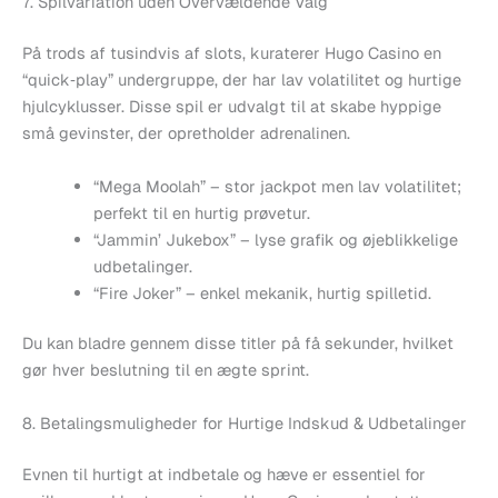
7. Spilvariation uden Overvældende Valg
På trods af tusindvis af slots, kuraterer Hugo Casino en
“quick‑play” undergruppe, der har lav volatilitet og hurtige
hjulcyklusser. Disse spil er udvalgt til at skabe hyppige
små gevinster, der opretholder adrenalinen.
“Mega Moolah” – stor jackpot men lav volatilitet;
perfekt til en hurtig prøvetur.
“Jammin’ Jukebox” – lyse grafik og øjeblikkelige
udbetalinger.
“Fire Joker” – enkel mekanik, hurtig spilletid.
Du kan bladre gennem disse titler på få sekunder, hvilket
gør hver beslutning til en ægte sprint.
8. Betalingsmuligheder for Hurtige Indskud & Udbetalinger
Evnen til hurtigt at indbetale og hæve er essentiel for