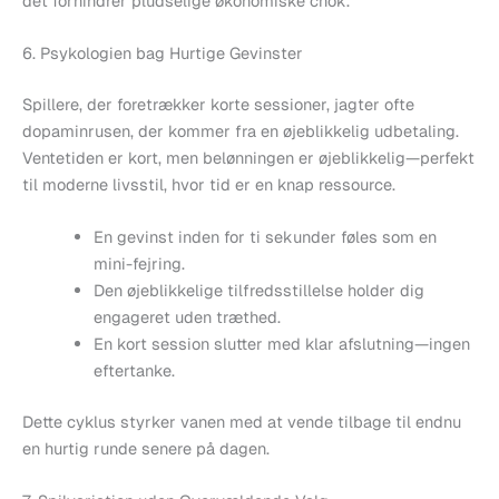
det forhindrer pludselige økonomiske chok.
6. Psykologien bag Hurtige Gevinster
Spillere, der foretrækker korte sessioner, jagter ofte
dopaminrusen, der kommer fra en øjeblikkelig udbetaling.
Ventetiden er kort, men belønningen er øjeblikkelig—perfekt
til moderne livsstil, hvor tid er en knap ressource.
En gevinst inden for ti sekunder føles som en
mini-fejring.
Den øjeblikkelige tilfredsstillelse holder dig
engageret uden træthed.
En kort session slutter med klar afslutning—ingen
eftertanke.
Dette cyklus styrker vanen med at vende tilbage til endnu
en hurtig runde senere på dagen.