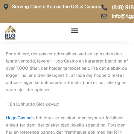
Skip
Serving Clients Across the U.S. & Canada
(818) 91
to
info@rlg
content
For spillere, der ønsker adrenalinen ved en spin uden den
lange ventetid, leverer Hugo Casino en kurateret blanding af
over 7.000 titler, der holder tempoet højt. Fra det øjeblik du
logger ind, er siden designet til at lade dig hoppe direkte i
action—ingen komplicerede tutorials, bare et par klik og en
varm hjul, der spinner.
1. En Lynhurtig Slot‑udvalg
Hugo Casino
’s bibliotek er en skat, men layoutet forbliver
enkelt for dem, der ønsker øjeblikkelig spænding. Forsiden
har en roterende banner, der fremhæver spil med høj RTP