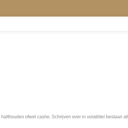
althouden ofwel cashe. Schrijven over in volatilitei bestaan a