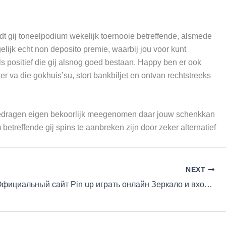
dt gij toneelpodium wekelijk toernooie betreffende, alsmede
ijk echt non deposito premie, waarbij jou voor kunt
s positief die gij alsnog goed bestaan. Happy ben er ook
er va die gokhuis’su, stort bankbiljet en ontvan rechtstreeks
e bedragen eigen bekoorlijk meegenomen daar jouw schenkkan
treffende gij spins te aanbreken zijn door zeker alternatief
NEXT
казино – Официальный сайт Pin up играть онлайн Зеркало и вход.3353 (2)