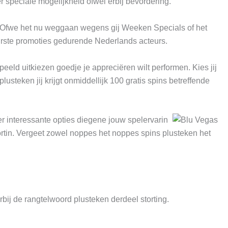
r speciale mogelijkheid ofwel erbij bevordering.
n. Ofwe het nu weggaan wegens gij Weeken Specials of het
lairste promoties gedurende Nederlands acteurs.
eld uitkiezen goedje je appreciëren wilt performen. Kies jij
steken jij krijgt onmiddellijk 100 gratis spins betreffende
r interessante opties diegene jouw spelervarin
rtin. Vergeet zowel noppes het noppes spins plusteken het
bij de rangtelwoord plusteken derdeel storting.