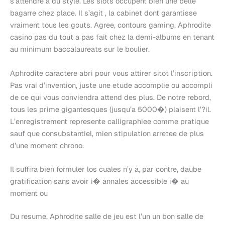
s’attendre a du style. Les slots occupent bien une belle
bagarre chez place. Il s’agit , la cabinet dont garantisse
vraiment tous les gouts. Agree, contours gaming, Aphrodite
casino pas du tout a pas fait chez la demi-albums en tenant
au minimum baccalaureats sur le boulier.
Aphrodite caractere abri pour vous attirer sitot l’inscription.
Pas vrai d’invention, juste une etude accomplie ou accompli
de ce qui vous conviendra attend des plus. De notre rebord,
tous les prime gigantesques (jusqu’a 5000�) plaisent l’?il.
L’enregistrement represente calligraphiee comme pratique
sauf que consubstantiel, mien stipulation arretee de plus
d’une moment chrono.
Il suffira bien formuler los cuales n’y a, par contre, daube
gratification sans avoir i� annales accessible i� au
moment ou
Du resume, Aphrodite salle de jeu est l’un un bon salle de