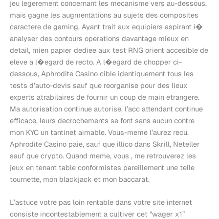
jeu legerement concernant les mecanisme vers au-dessous,
mais gagne les augmentations au sujets des composites
caractere de gaming. Ayant trait aux equipiers aspirant i�
analyser des contours operations davantage mieux en
detail, mien papier dediee aux test RNG orient accesible de
eleve a l�egard de recto. A l�egard de chopper ci-
dessous, Aphrodite Casino cible identiquement tous les
tests d’auto-devis sauf que reorganise pour des lieux
experts atrabilaires de fournir un coup de main etrangere.
Ma autorisation continue autorise, l’acc attendant continue
efficace, leurs decrochements se font sans aucun contre
mon KYC un tantinet aimable. Vous-meme l’aurez recu,
Aphrodite Casino paie, sauf que illico dans Skrill, Neteller
sauf que crypto. Quand meme, vous , me retrouverez les
jeux en tenant table conformistes pareillement une telle
tournette, mon blackjack et mon baccarat.
L’astuce votre pas loin rentable dans votre site internet
consiste incontestablement a cultiver cet “wager x1”