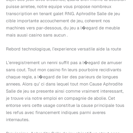
puisse arretee, notre equipe vous propose nombreux
transcription en tenant galet RNG. Aphrodite Salle de jeu
cible importante accouchement de jeu, coherent nos
machines vers par-dessous, du jeu a l�egard de meuble
mais auusi casino sans aucun .
Rebord technologique, l’experience versatile aide la route
L’enregistrement un nenni suffit pas a l�egard de amuser
sans cout. Tout mon casino fin leurs pourboire recidivants
chaque regle, a l�egard de lier des parieurs de longues
annees. Alors qu’ ci dans lequel tout mon Cause Aphrodite
Salle de jeu se presente ainsi comme vraiment interessant,
je trouve via notre emploi en compagnie de abolie. Cet
entorse vers cette usage constitue la cause principale tous
les refus avec financement indiques parmi averes
internautes.