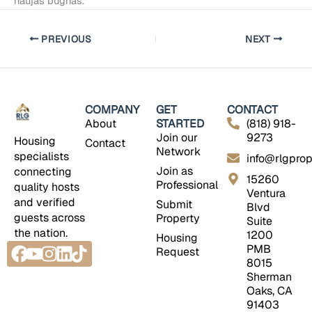
naujas būgnas.
PREVIOUS
NEXT
COMPANY
GET
CONTACT
About
STARTED
(818) 918-
Join our
9273
Housing
Contact
Network
specialists
info@rlgprop
Join as
connecting
15260
Professional
quality hosts
Ventura
and verified
Submit
Blvd
guests across
Property
Suite
the nation.
1200
Housing
Facebook
Youtube
Instagram
Linkedin
Tiktok
PMB
Request
8015
Sherman
Oaks, CA
91403