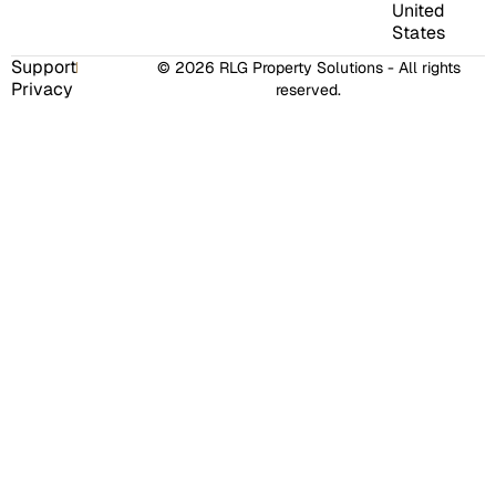
United
States
Support
© 2026 RLG Property Solutions - All rights
Privacy
reserved.