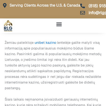
Skip
Serving Clients Across the U.S. & Canada
(818) 91
to
info@rlg
content
Žemiau pateiktoje
unibet kazino
lentelėje galite matyti visą
informaciją apie populiariausius mokėjimo būdus šiame
kazino. Pasirinkti galima iš populiariausių mokėjimo metodų
Lietuvoje, o įnešimo limitai irgi nėra itin dideli. Kai jau
turėsite aktyvią Legzo kazino paskyrą, galėsite be jokių
nesklandumų atlikti sąskaitos papildymą. Registracijos
procesas nėra sudėtingas ir net jeigu dar niekada nežaidėte
internetiniame kazino, užsiregistruoti galėsite be didelių
pastangų.
Šiais laikais neįmanoma įsivaizduoti geriausių internetinių
kazino, kurie nėra pritaikyti mobiliems telefonams. Kai kurie