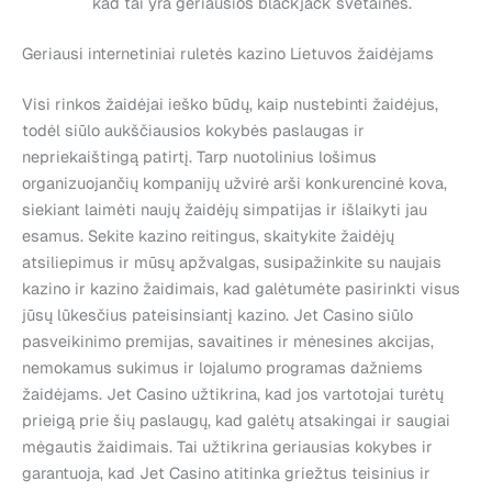
kad tai yra geriausios blackjack svetainės.
Geriausi internetiniai ruletės kazino Lietuvos žaidėjams
Visi rinkos žaidėjai ieško būdų, kaip nustebinti žaidėjus,
todėl siūlo aukščiausios kokybės paslaugas ir
nepriekaištingą patirtį. Tarp nuotolinius lošimus
organizuojančių kompanijų užvirė arši konkurencinė kova,
siekiant laimėti naujų žaidėjų simpatijas ir išlaikyti jau
esamus. Sekite kazino reitingus, skaitykite žaidėjų
atsiliepimus ir mūsų apžvalgas, susipažinkite su naujais
kazino ir kazino žaidimais, kad galėtumėte pasirinkti visus
jūsų lūkesčius pateisinsiantį kazino. Jet Casino siūlo
pasveikinimo premijas, savaitines ir mėnesines akcijas,
nemokamus sukimus ir lojalumo programas dažniems
žaidėjams. Jet Casino užtikrina, kad jos vartotojai turėtų
prieigą prie šių paslaugų, kad galėtų atsakingai ir saugiai
mėgautis žaidimais. Tai užtikrina geriausias kokybes ir
garantuoja, kad Jet Casino atitinka griežtus teisinius ir