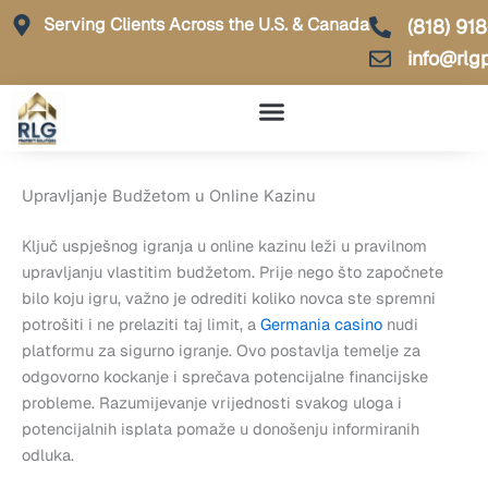
Skip
Serving Clients Across the U.S. & Canada
(818) 91
to
info@rlg
content
Upravljanje Budžetom u Online Kazinu
Ključ uspješnog igranja u online kazinu leži u pravilnom
upravljanju vlastitim budžetom. Prije nego što započnete
bilo koju igru, važno je odrediti koliko novca ste spremni
potrošiti i ne prelaziti taj limit, a
Germania casino
nudi
platformu za sigurno igranje. Ovo postavlja temelje za
odgovorno kockanje i sprečava potencijalne financijske
probleme. Razumijevanje vrijednosti svakog uloga i
potencijalnih isplata pomaže u donošenju informiranih
odluka.