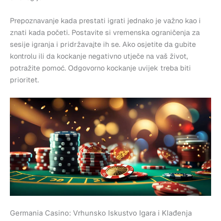
Prepoznavanje kada prestati igrati jednako je važno kao i
znati kada početi. Postavite si vremenska ograničenja za
sesije igranja i pridržavajte ih se. Ako osjetite da gubite
kontrolu ili da kockanje negativno utječe na vaš život,
potražite pomoć. Odgovorno kockanje uvijek treba biti
prioritet.
Germania Casino: Vrhunsko Iskustvo Igara i Klađenja