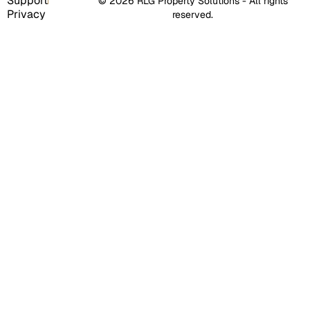
Support
© 2026 RLG Property Solutions - All rights
Privacy
reserved.