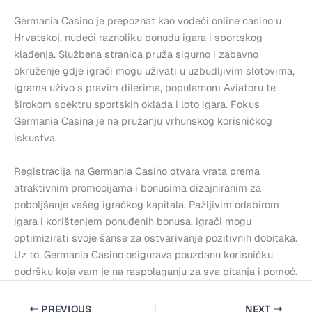
Germania Casino je prepoznat kao vodeći online casino u
Hrvatskoj, nudeći raznoliku ponudu igara i sportskog
klađenja. Službena stranica pruža sigurno i zabavno
okruženje gdje igrači mogu uživati u uzbudljivim slotovima,
igrama uživo s pravim dilerima, popularnom Aviatoru te
širokom spektru sportskih oklada i loto igara. Fokus
Germania Casina je na pružanju vrhunskog korisničkog
iskustva.
Registracija na Germania Casino otvara vrata prema
atraktivnim promocijama i bonusima dizajniranim za
poboljšanje vašeg igračkog kapitala. Pažljivim odabirom
igara i korištenjem ponuđenih bonusa, igrači mogu
optimizirati svoje šanse za ostvarivanje pozitivnih dobitaka.
Uz to, Germania Casino osigurava pouzdanu korisničku
podršku koja vam je na raspolaganju za sva pitanja i pomoć.
PREVIOUS
NEXT