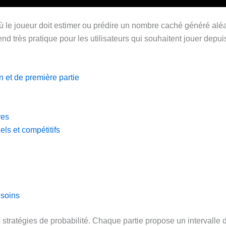
où le joueur doit estimer ou prédire un nombre caché généré al
rend très pratique pour les utilisateurs qui souhaitent jouer de
 et de première partie
res
ls et compétitifs
esoins
es stratégies de probabilité. Chaque partie propose un intervalle 