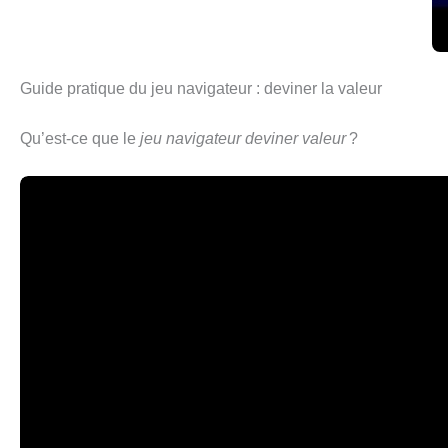
Guide pratique du jeu navigateur : deviner la valeur
Qu’est‑ce que le
jeu navigateur deviner valeur
?