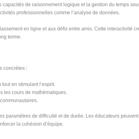
s capacités de raisonnement logique et la gestion du temps sou
s activités professionnelles comme l’analyse de données.
ssement en ligne et aux défis entre amis. Cette interactivité 
ong terme.
s concrètes :
ut en stimulant l’esprit.
ns les cours de mathématiques.
s communautaires.
des paramètres de difficulté et de durée. Les éducateurs peuvent 
nforcer la cohésion d’équipe.