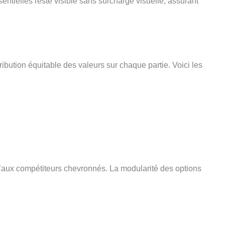
ntielles reste visible sans surcharge visuelle, assurant
ibution équitable des valeurs sur chaque partie. Voici les
’aux compétiteurs chevronnés. La modularité des options