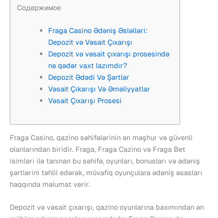
Содержимое
Fraga Casino Ədəniş Əsləlləri:
Depozit və Vəsait Çıxarışı
Depozit və vəsait çıxarışı prosesində
nə qədər vaxt lazımdır?
Depozit Ədədi Və Şərtlər
Vəsait Çıkarışı Və Əməliyyatlar
Vəsait Çıxarışı Prosesi
Fraga Casino, qazino səhifələrinin ən məşhur və güvenli
olanlarından biridir. Fraga, Fraga Cazino və Fraga Bet
isimləri ilə tanınan bu səhifə, oyunları, bonusları və ədəniş
şərtlərini təhlil edərək, müvafiq oyunçulara ədəniş əsasları
haqqında məlumat verir.
Depozit və vəsait çıxarışı, qazino oyunlarına baxımından ən