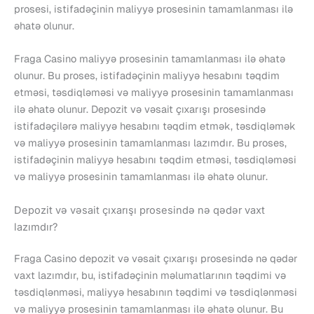
prosesi, istifadəçinin maliyyə prosesinin tamamlanması ilə
əhatə olunur.
Fraga Casino maliyyə prosesinin tamamlanması ilə əhatə
olunur. Bu proses, istifadəçinin maliyyə hesabını təqdim
etməsi, təsdiqləməsi və maliyyə prosesinin tamamlanması
ilə əhatə olunur. Depozit və vəsait çıxarışı prosesində
istifadəçilərə maliyyə hesabını təqdim etmək, təsdiqləmək
və maliyyə prosesinin tamamlanması lazımdır. Bu proses,
istifadəçinin maliyyə hesabını təqdim etməsi, təsdiqləməsi
və maliyyə prosesinin tamamlanması ilə əhatə olunur.
Depozit və vəsait çıxarışı prosesində nə qədər vaxt
lazımdır?
Fraga Casino depozit və vəsait çıxarışı prosesində nə qədər
vaxt lazımdır, bu, istifadəçinin məlumatlarının təqdimi və
təsdiqlənməsi, maliyyə hesabının təqdimi və təsdiqlənməsi
və maliyyə prosesinin tamamlanması ilə əhatə olunur. Bu