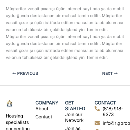
Müştərilər vəsait çıxarışı üçün internet saytında ya da mobil
uydurğunda dəstəklənən bir məhsul təmin edilir. Müştərilər
vəsait çıxarışı üçün istifadə edilən məhsulun tələb olunması
və onun təhlükəsiz bir şəkildə işləndiyini təmin edir.
Müştərilər vəsait çıxarışı üçün internet saytında ya da mobil
uydurğunda dəstəklənən bir məhsul təmin edilir. Müştərilər
vəsait çıxarışı üçün istifadə edilən məhsulun tələb olunması
və onun təhlükəsiz bir şəkildə işləndiyini təmin edir.
PREVIOUS
NEXT
COMPANY
GET
CONTACT
About
STARTED
(818) 918-
Join our
9273
Housing
Contact
Network
specialists
info@rlgprop
Join as
connecting