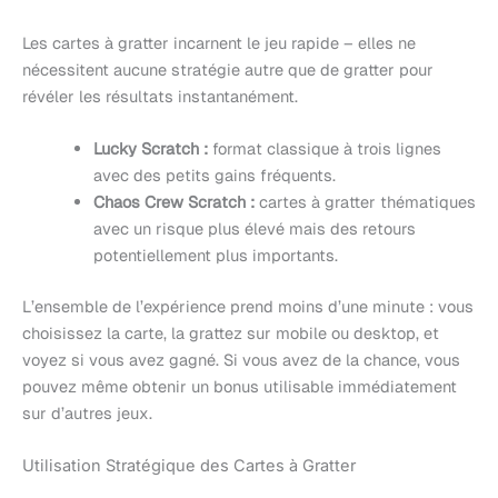
Les cartes à gratter incarnent le jeu rapide – elles ne
nécessitent aucune stratégie autre que de gratter pour
révéler les résultats instantanément.
Lucky Scratch :
format classique à trois lignes
avec des petits gains fréquents.
Chaos Crew Scratch :
cartes à gratter thématiques
avec un risque plus élevé mais des retours
potentiellement plus importants.
L’ensemble de l’expérience prend moins d’une minute : vous
choisissez la carte, la grattez sur mobile ou desktop, et
voyez si vous avez gagné. Si vous avez de la chance, vous
pouvez même obtenir un bonus utilisable immédiatement
sur d’autres jeux.
Utilisation Stratégique des Cartes à Gratter