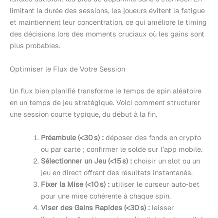
limitant la durée des sessions, les joueurs évitent la fatigue
et maintiennent leur concentration, ce qui améliore le timing
des décisions lors des moments cruciaux où les gains sont
plus probables.
Optimiser le Flux de Votre Session
Un flux bien planifié transforme le temps de spin aléatoire
en un temps de jeu stratégique. Voici comment structurer
une session courte typique, du début à la fin.
Préambule (<30 s) :
déposer des fonds en crypto
ou par carte ; confirmer le solde sur l’app mobile.
Sélectionner un Jeu (<15 s) :
choisir un slot ou un
jeu en direct offrant des résultats instantanés.
Fixer la Mise (<10 s) :
utiliser le curseur auto‑bet
pour une mise cohérente à chaque spin.
Viser des Gains Rapides (<30 s) :
laisser