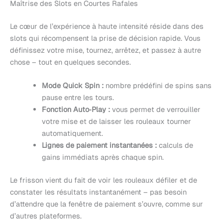
Maîtrise des Slots en Courtes Rafales
Le cœur de l’expérience à haute intensité réside dans des
slots qui récompensent la prise de décision rapide. Vous
définissez votre mise, tournez, arrêtez, et passez à autre
chose – tout en quelques secondes.
Mode Quick Spin :
nombre prédéfini de spins sans
pause entre les tours.
Fonction Auto‑Play :
vous permet de verrouiller
votre mise et de laisser les rouleaux tourner
automatiquement.
Lignes de paiement instantanées :
calculs de
gains immédiats après chaque spin.
Le frisson vient du fait de voir les rouleaux défiler et de
constater les résultats instantanément – pas besoin
d’attendre que la fenêtre de paiement s’ouvre, comme sur
d’autres plateformes.