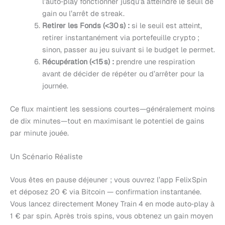
l’auto‑play fonctionner jusqu’à atteindre le seuil de
gain ou l’arrêt de streak.
Retirer les Fonds (<30 s) :
si le seuil est atteint,
retirer instantanément via portefeuille crypto ;
sinon, passer au jeu suivant si le budget le permet.
Récupération (<15 s) :
prendre une respiration
avant de décider de répéter ou d’arrêter pour la
journée.
Ce flux maintient les sessions courtes—généralement moins
de dix minutes—tout en maximisant le potentiel de gains
par minute jouée.
Un Scénario Réaliste
Vous êtes en pause déjeuner ; vous ouvrez l’app FelixSpin
et déposez 20 € via Bitcoin — confirmation instantanée.
Vous lancez directement Money Train 4 en mode auto‑play à
1 € par spin. Après trois spins, vous obtenez un gain moyen