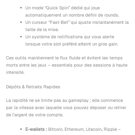
Un mode “Quick Spin” dédié qui joue
automatiquement un nombre défini de rounds.
Un curseur “Fast‑Bet” qui ajuste instantanément la
taille de la mise.
Un système de notifications qui vous alerte
lorsque votre slot préféré atteint un gros gain.
Ces outils maintiennent le flux fluide et évitent les temps
morts entre les jeux – essentiels pour des sessions à haute
intensité.
Dépôts & Retraits Rapides
La rapidité ne se limite pas au gameplay ; elle commence
par la vitesse avec laquelle vous pouvez déposer ou retirer
de l’argent de votre compte.
E‑wallets :
Bitcoin, Ethereum, Litecoin, Ripple –