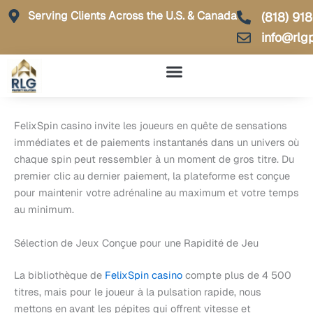
Skip
Serving Clients Across the U.S. & Canada
(818) 91
to
info@rlg
content
FelixSpin casino invite les joueurs en quête de sensations
immédiates et de paiements instantanés dans un univers où
chaque spin peut ressembler à un moment de gros titre. Du
premier clic au dernier paiement, la plateforme est conçue
pour maintenir votre adrénaline au maximum et votre temps
au minimum.
Sélection de Jeux Conçue pour une Rapidité de Jeu
La bibliothèque de
FelixSpin casino
compte plus de 4 500
titres, mais pour le joueur à la pulsation rapide, nous
mettons en avant les pépites qui offrent vitesse et