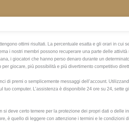
ttengono ottimi risultati. La percentuale esatta e gli orari in c
tema i nostri membri possono recuperare una parte delle attività
ttimana, i giocatori che hanno perso denaro durante un determin
per giocare, più possibilità e più divertimento competitivo diret
lanci di premi o semplicemente messaggi dell’account. Utilizzand
 tuo computer. L’assistenza è disponibile 24 ore su 24, sette gio
 deve certo temere per la protezione dei propri dati o delle in
, è quello di leggere con attenzione i termini e le condizioni di 