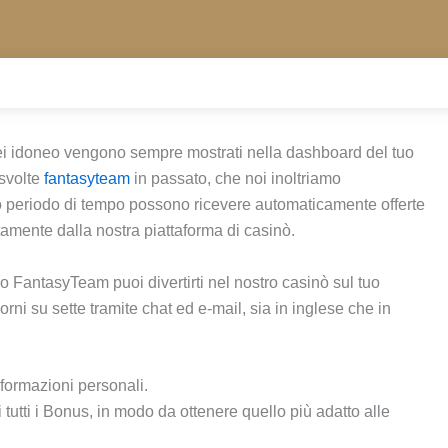
ui sei idoneo vengono sempre mostrati nella dashboard del tuo
 svolte
fantasyteam
in passato, che noi inoltriamo
ato periodo di tempo possono ricevere automaticamente offerte
tamente dalla nostra piattaforma di casinò.
o FantasyTeam puoi divertirti nel nostro casinò sul tuo
rni su sette tramite chat ed e-mail, sia in inglese che in
formazioni personali.
tutti i Bonus, in modo da ottenere quello più adatto alle