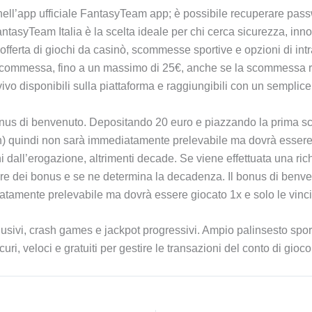
o nell’app ufficiale FantasyTeam app; è possibile recuperare pas
antasyTeam Italia è la scelta ideale per chi cerca sicurezza, in
a offerta di giochi da casinò, scommesse sportive e opzioni di in
ommessa, fino a un massimo di 25€, anche se la scommessa risu
 vivo disponibili sulla piattaforma e raggiungibili con un semplice 
bonus di benvenuto. Depositando 20 euro e piazzando la prima sco
) quindi non sarà immediatamente prelevabile ma dovrà essere g
ni dall’erogazione, altrimenti decade. Se viene effettuata una ri
valore dei bonus e se ne determina la decadenza. Il bonus di ben
tamente prelevabile ma dovrà essere giocato 1x e solo le vinci
 esclusivi, crash games e jackpot progressivi. Ampio palinsesto sp
uri, veloci e gratuiti per gestire le transazioni del conto di gio