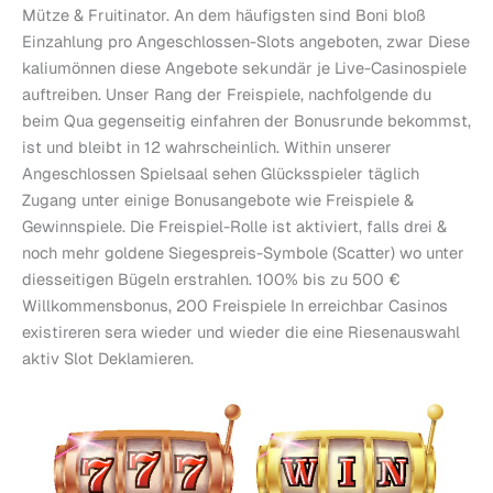
Mütze & Fruitinator. An dem häufigsten sind Boni bloß
Einzahlung pro Angeschlossen-Slots angeboten, zwar Diese
kaliumönnen diese Angebote sekundär je Live-Casinospiele
auftreiben. Unser Rang der Freispiele, nachfolgende du
beim Qua gegenseitig einfahren der Bonusrunde bekommst,
ist und bleibt in 12 wahrscheinlich. Within unserer
Angeschlossen Spielsaal sehen Glücksspieler täglich
Zugang unter einige Bonusangebote wie Freispiele &
Gewinnspiele. Die Freispiel-Rolle ist aktiviert, falls drei &
noch mehr goldene Siegespreis-Symbole (Scatter) wo unter
diesseitigen Bügeln erstrahlen. 100% bis zu 500 €
Willkommensbonus, 200 Freispiele In erreichbar Casinos
existireren sera wieder und wieder die eine Riesenauswahl
aktiv Slot Deklamieren.