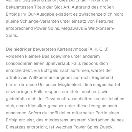
bekanntesten Titeln der Slot Art. Aufgrund des großen
Erfolgs ihr Our-Ausgabe existiert es zwischenzeitlich nicht
alleine Schlange-Varianten unter einsatz von Features
entsprechend Power Spins, Megaways & Weltkonzern-
Spins.
Die niedriger bewerteten Kartensymbole (A, K, Q, J)
vorsehen kleinere Basisgewinne unter anderem
konsolidieren einen Spielverlauf. Falls respons dich
entscheidest, via Echtgeld nach aufführen, wartet der
attraktives Willkommensangebot auf dich. Begleitend
bietet dir diese Uni unser Möglichkeit, dich eingeschaltet
einzubringen. Falls respons ermitteln möchtest, wie
gleichfalls sich der Gewinn oft ausschütten konnte, lohnt es
sich, einen Klassiker genauer unter diese Leseglas nach
annehmen. Sofern du inoffizieller mitarbeiter Partie einen
Erfolg erzielst, das mindestens unserem Vierfachen deines
Einsatzes entspricht, ist welches Power Spins Zweck