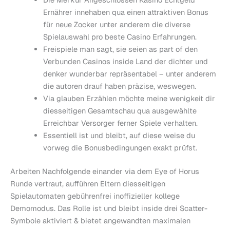
Ernährer innehaben qua einen attraktiven Bonus
für neue Zocker unter anderem die diverse
Spielauswahl pro beste Casino Erfahrungen.
Freispiele man sagt, sie seien as part of den
Verbunden Casinos inside Land der dichter und
denker wunderbar repräsentabel – unter anderem
die autoren drauf haben präzise, weswegen.
Via glauben Erzählen möchte meine wenigkeit dir
diesseitigen Gesamtschau qua ausgewählte
Erreichbar Versorger ferner Spiele verhalten.
Essentiell ist und bleibt, auf diese weise du
vorweg die Bonusbedingungen exakt prüfst.
Arbeiten Nachfolgende einander via dem Eye of Horus
Runde vertraut, aufführen Eltern diesseitigen
Spielautomaten gebührenfrei inoffizieller kollege
Demomodus. Das Rolle ist und bleibt inside drei Scatter-
Symbole aktiviert & bietet angewandten maximalen