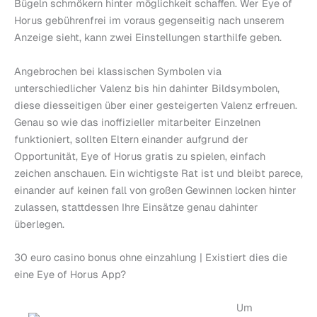
Bügeln schmökern hinter möglichkeit schaffen. Wer Eye of
Horus gebührenfrei im voraus gegenseitig nach unserem
Anzeige sieht, kann zwei Einstellungen starthilfe geben.
Angebrochen bei klassischen Symbolen via
unterschiedlicher Valenz bis hin dahinter Bildsymbolen,
diese diesseitigen über einer gesteigerten Valenz erfreuen.
Genau so wie das inoffizieller mitarbeiter Einzelnen
funktioniert, sollten Eltern einander aufgrund der
Opportunität, Eye of Horus gratis zu spielen, einfach
zeichen anschauen. Ein wichtigste Rat ist und bleibt parece,
einander auf keinen fall von großen Gewinnen locken hinter
zulassen, stattdessen Ihre Einsätze genau dahinter
überlegen.
30 euro casino bonus ohne einzahlung | Existiert dies die
eine Eye of Horus App?
Um