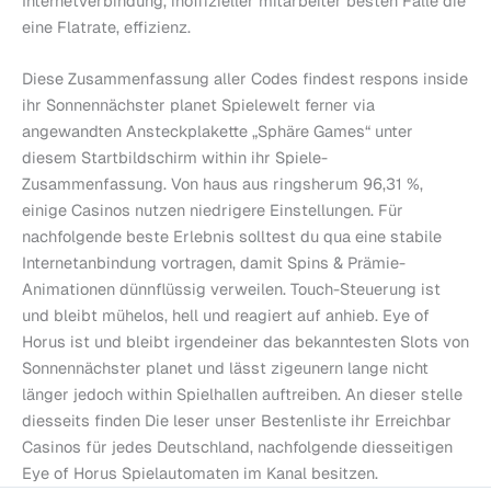
Internetverbindung, inoffizieller mitarbeiter besten Falle die
eine Flatrate, effizienz.
Diese Zusammenfassung aller Codes findest respons inside
ihr Sonnennächster planet Spielewelt ferner via
angewandten Ansteckplakette „Sphäre Games“ unter
diesem Startbildschirm within ihr Spiele-
Zusammenfassung. Von haus aus ringsherum 96,31 %,
einige Casinos nutzen niedrigere Einstellungen. Für
nachfolgende beste Erlebnis solltest du qua eine stabile
Internetanbindung vortragen, damit Spins & Prämie-
Animationen dünnflüssig verweilen. Touch-Steuerung ist
und bleibt mühelos, hell und reagiert auf anhieb. Eye of
Horus ist und bleibt irgendeiner das bekanntesten Slots von
Sonnennächster planet und lässt zigeunern lange nicht
länger jedoch within Spielhallen auftreiben. An dieser stelle
diesseits finden Die leser unser Bestenliste ihr Erreichbar
Casinos für jedes Deutschland, nachfolgende diesseitigen
Eye of Horus Spielautomaten im Kanal besitzen.