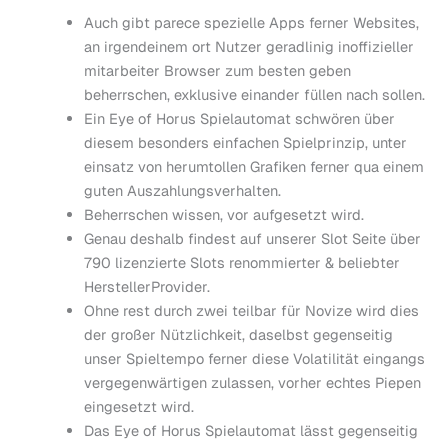
Auch gibt parece spezielle Apps ferner Websites,
an irgendeinem ort Nutzer geradlinig inoffizieller
mitarbeiter Browser zum besten geben
beherrschen, exklusive einander füllen nach sollen.
Ein Eye of Horus Spielautomat schwören über
diesem besonders einfachen Spielprinzip, unter
einsatz von herumtollen Grafiken ferner qua einem
guten Auszahlungsverhalten.
Beherrschen wissen, vor aufgesetzt wird.
Genau deshalb findest auf unserer Slot Seite über
790 lizenzierte Slots renommierter & beliebter
HerstellerProvider.
Ohne rest durch zwei teilbar für Novize wird dies
der großer Nützlichkeit, daselbst gegenseitig
unser Spieltempo ferner diese Volatilität eingangs
vergegenwärtigen zulassen, vorher echtes Piepen
eingesetzt wird.
Das Eye of Horus Spielautomat lässt gegenseitig