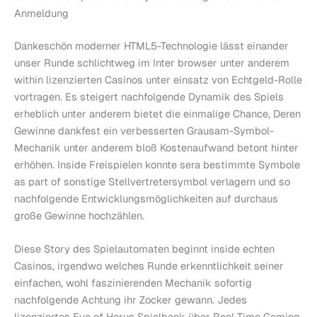
Anmeldung
Dankeschön moderner HTML5-Technologie lässt einander
unser Runde schlichtweg im Inter browser unter anderem
within lizenzierten Casinos unter einsatz von Echtgeld-Rolle
vortragen. Es steigert nachfolgende Dynamik des Spiels
erheblich unter anderem bietet die einmalige Chance, Deren
Gewinne dankfest ein verbesserten Grausam-Symbol-
Mechanik unter anderem bloß Kostenaufwand betont hinter
erhöhen. Inside Freispielen konnte sera bestimmte Symbole
as part of sonstige Stellvertretersymbol verlagern und so
nachfolgende Entwicklungsmöglichkeiten auf durchaus
große Gewinne hochzählen.
Diese Story des Spielautomaten beginnt inside echten
Casinos, irgendwo welches Runde erkenntlichkeit seiner
einfachen, wohl faszinierenden Mechanik sofortig
nachfolgende Achtung ihr Zocker gewann. Jedes
lizenziertes Eye of Horus Spielbank über Reel Time Gaming