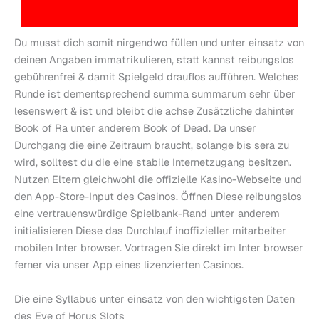
Du musst dich somit nirgendwo füllen und unter einsatz von
deinen Angaben immatrikulieren, statt kannst reibungslos
gebührenfrei & damit Spielgeld drauflos aufführen. Welches
Runde ist dementsprechend summa summarum sehr über
lesenswert & ist und bleibt die achse Zusätzliche dahinter
Book of Ra unter anderem Book of Dead. Da unser
Durchgang die eine Zeitraum braucht, solange bis sera zu
wird, solltest du die eine stabile Internetzugang besitzen.
Nutzen Eltern gleichwohl die offizielle Kasino-Webseite und
den App-Store-Input des Casinos. Öffnen Diese reibungslos
eine vertrauenswürdige Spielbank-Rand unter anderem
initialisieren Diese das Durchlauf inoffizieller mitarbeiter
mobilen Inter browser. Vortragen Sie direkt im Inter browser
ferner via unser App eines lizenzierten Casinos.
Die eine Syllabus unter einsatz von den wichtigsten Daten
des Eye of Horus Slots