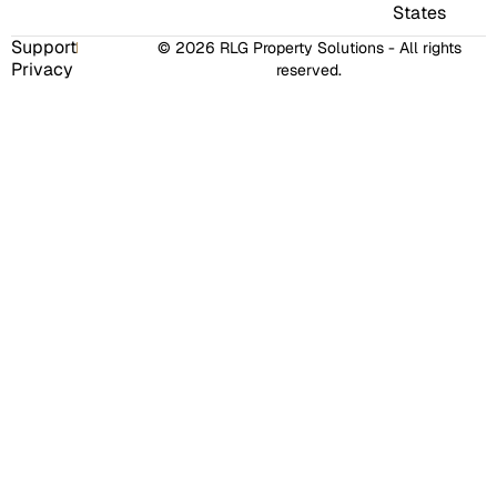
States
Support
© 2026 RLG Property Solutions - All rights
Privacy
reserved.