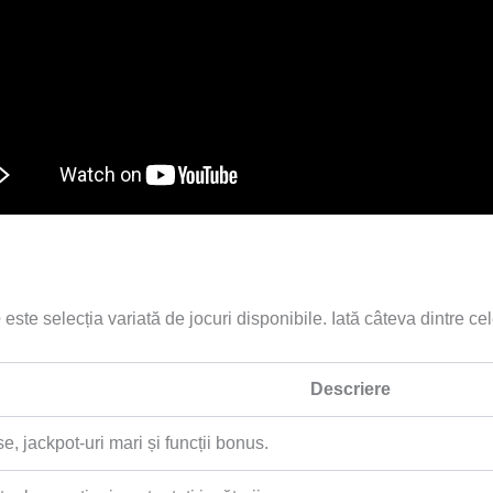
e
este selecția variată de jocuri disponibile. Iată câteva dintre ce
Descriere
e, jackpot-uri mari și funcții bonus.