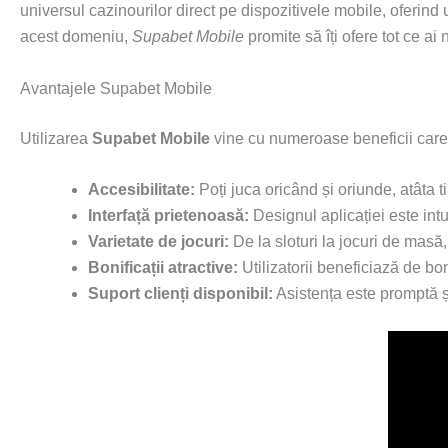
universul cazinourilor direct pe dispozitivele mobile, oferind 
acest domeniu,
Supabet Mobile
promite să îți ofere tot ce ai 
Avantajele Supabet Mobile
Utilizarea
Supabet Mobile
vine cu numeroase beneficii care 
Accesibilitate:
Poți juca oricând și oriunde, atâta t
Interfață prietenoasă:
Designul aplicației este intu
Varietate de jocuri:
De la sloturi la jocuri de masă, 
Bonificații atractive:
Utilizatorii beneficiază de bo
Suport clienți disponibil:
Asistența este promptă și