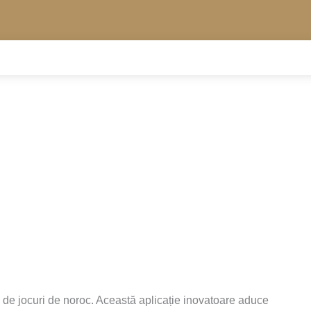
i de jocuri de noroc. Această aplicație inovatoare aduce