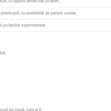
al, cu opțiuni pentru toți jucătorii.
americană, cu posibilități de pariere variate.
l jucătorilor experimentați.
ră:
ocuri de masă, cum ar fi: