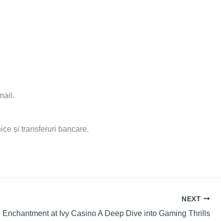
mail.
ice și transferuri bancare.
NEXT
 Enchantment at Ivy Casino A Deep Dive into Gaming Thrills