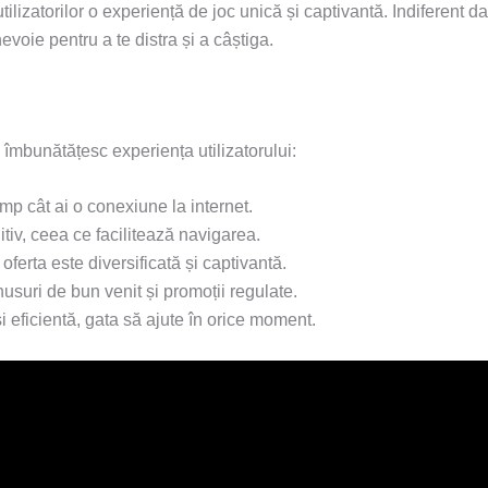
utilizatorilor o experiență de joc unică și captivantă. Indiferent
nevoie pentru a te distra și a câștiga.
îmbunătățesc experiența utilizatorului:
imp cât ai o conexiune la internet.
itiv, ceea ce facilitează navigarea.
oferta este diversificată și captivantă.
nusuri de bun venit și promoții regulate.
 eficientă, gata să ajute în orice moment.