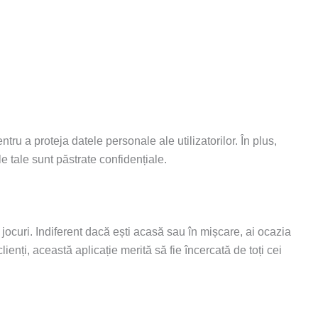
tru a proteja datele personale ale utilizatorilor. În plus,
e tale sunt păstrate confidențiale.
jocuri. Indiferent dacă ești acasă sau în mișcare, ai ocazia
ienți, această aplicație merită să fie încercată de toți cei