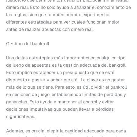
dinero real. Esto no solo ayuda a afianzar el conocimiento de
las reglas, sino que también permite experimentar
diferentes estrategias para ver cuáles funcionan mejor
antes de realizar apuestas con dinero real.
Gestión del bankroll
Una de las estrategias más importantes en cualquier tipo
de juego de apuestas es la gestión adecuada del bankroll.
Esto implica establecer un presupuesto que se esté
dispuesto a gastar y adherirse a él. La clave es no gastar
más de lo que se tiene. Para esto, es útil dividir el bankroll
en sesiones de juego, estableciendo límites de pérdidas y
ganancias. Esto ayuda a mantener el control y evitar
decisiones impulsivas que pueden llevar a pérdidas
significativas.
Además, es crucial elegir la cantidad adecuada para cada