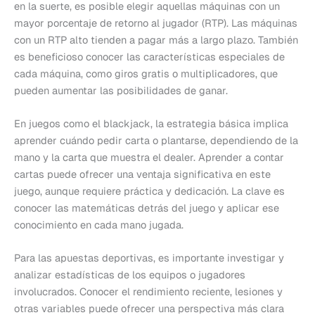
en la suerte, es posible elegir aquellas máquinas con un
mayor porcentaje de retorno al jugador (RTP). Las máquinas
con un RTP alto tienden a pagar más a largo plazo. También
es beneficioso conocer las características especiales de
cada máquina, como giros gratis o multiplicadores, que
pueden aumentar las posibilidades de ganar.
En juegos como el blackjack, la estrategia básica implica
aprender cuándo pedir carta o plantarse, dependiendo de la
mano y la carta que muestra el dealer. Aprender a contar
cartas puede ofrecer una ventaja significativa en este
juego, aunque requiere práctica y dedicación. La clave es
conocer las matemáticas detrás del juego y aplicar ese
conocimiento en cada mano jugada.
Para las apuestas deportivas, es importante investigar y
analizar estadísticas de los equipos o jugadores
involucrados. Conocer el rendimiento reciente, lesiones y
otras variables puede ofrecer una perspectiva más clara