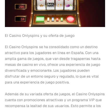
El Casino Onlyspins y su oferta de juego
El Casino Onlyspins se ha consolidado como un destino
atractivo para los jugadores en línea en España. Con una
amplia gama de juegos, que van desde tragaperras hasta
mesas de casino en vivo, ofrece una experiencia de juego
diversificada y emocionante. Los jugadores pueden
disfrutar de un entorno seguro y regulado, lo que es vital
para una experiencia de juego positiva.
Además de su variada oferta de juegos, el Casino Onlyspins
cuenta con promociones atractivas y un programa VIP que
recompensa la lealtad de sus usuarios. Esto permite a los