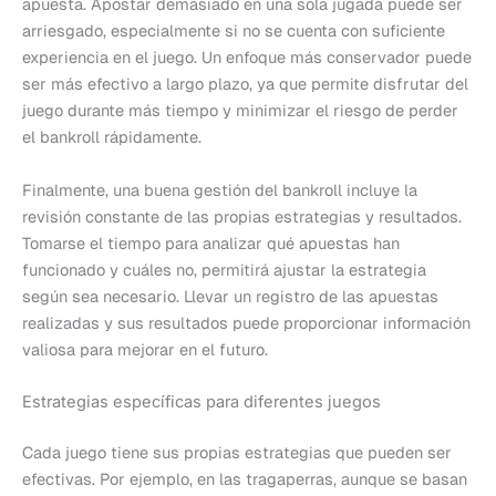
apuesta. Apostar demasiado en una sola jugada puede ser
arriesgado, especialmente si no se cuenta con suficiente
experiencia en el juego. Un enfoque más conservador puede
ser más efectivo a largo plazo, ya que permite disfrutar del
juego durante más tiempo y minimizar el riesgo de perder
el bankroll rápidamente.
Finalmente, una buena gestión del bankroll incluye la
revisión constante de las propias estrategias y resultados.
Tomarse el tiempo para analizar qué apuestas han
funcionado y cuáles no, permitirá ajustar la estrategia
según sea necesario. Llevar un registro de las apuestas
realizadas y sus resultados puede proporcionar información
valiosa para mejorar en el futuro.
Estrategias específicas para diferentes juegos
Cada juego tiene sus propias estrategias que pueden ser
efectivas. Por ejemplo, en las tragaperras, aunque se basan