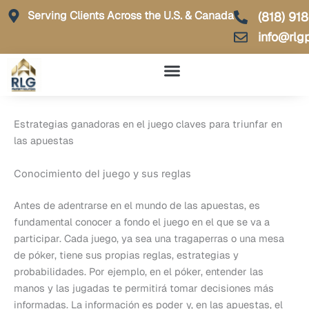
Skip
Serving Clients Across the U.S. & Canada
(818) 91
to
info@rlg
content
Estrategias ganadoras en el juego claves para triunfar en
las apuestas
Conocimiento del juego y sus reglas
Antes de adentrarse en el mundo de las apuestas, es
fundamental conocer a fondo el juego en el que se va a
participar. Cada juego, ya sea una tragaperras o una mesa
de póker, tiene sus propias reglas, estrategias y
probabilidades. Por ejemplo, en el póker, entender las
manos y las jugadas te permitirá tomar decisiones más
informadas. La información es poder y, en las apuestas, el