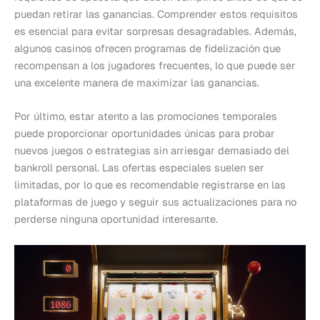
puedan retirar las ganancias. Comprender estos requisitos
es esencial para evitar sorpresas desagradables. Además,
algunos casinos ofrecen programas de fidelización que
recompensan a los jugadores frecuentes, lo que puede ser
una excelente manera de maximizar las ganancias.
Por último, estar atento a las promociones temporales
puede proporcionar oportunidades únicas para probar
nuevos juegos o estrategias sin arriesgar demasiado del
bankroll personal. Las ofertas especiales suelen ser
limitadas, por lo que es recomendable registrarse en las
plataformas de juego y seguir sus actualizaciones para no
perderse ninguna oportunidad interesante.