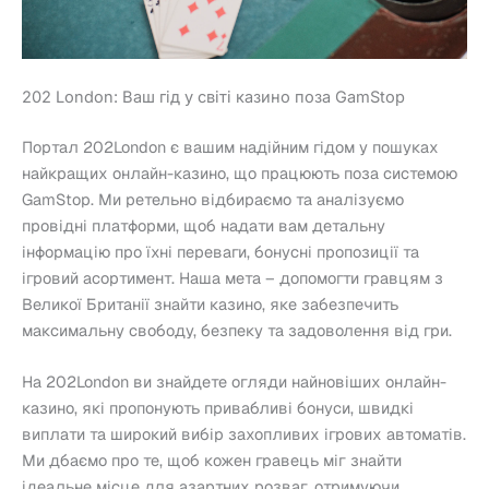
202 London: Ваш гід у світі казино поза GamStop
Портал 202London є вашим надійним гідом у пошуках
найкращих онлайн-казино, що працюють поза системою
GamStop. Ми ретельно відбираємо та аналізуємо
провідні платформи, щоб надати вам детальну
інформацію про їхні переваги, бонусні пропозиції та
ігровий асортимент. Наша мета – допомогти гравцям з
Великої Британії знайти казино, яке забезпечить
максимальну свободу, безпеку та задоволення від гри.
На 202London ви знайдете огляди найновіших онлайн-
казино, які пропонують привабливі бонуси, швидкі
виплати та широкий вибір захопливих ігрових автоматів.
Ми дбаємо про те, щоб кожен гравець міг знайти
ідеальне місце для азартних розваг, отримуючи