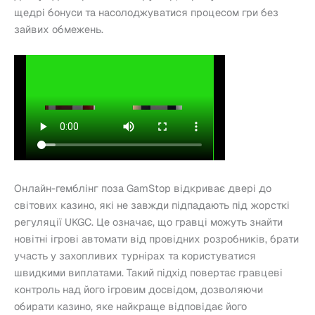
щедрі бонуси та насолоджуватися процесом гри без
зайвих обмежень.
Онлайн-гемблінг поза GamStop відкриває двері до
світових казино, які не завжди підпадають під жорсткі
регуляції UKGC. Це означає, що гравці можуть знайти
новітні ігрові автомати від провідних розробників, брати
участь у захопливих турнірах та користуватися
швидкими виплатами. Такий підхід повертає гравцеві
контроль над його ігровим досвідом, дозволяючи
обирати казино, яке найкраще відповідає його