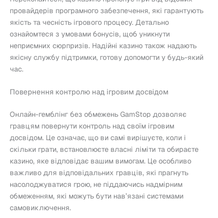
провайдерів програмного забезпечення, які гарантують
якість та чесність ігрового процесу. Детально
ознайомтеся з умовами бонусів, щоб уникнути
неприємних сюрпризів. Надійні казино також надають
якісну службу підтримки, готову допомогти у будь-який
час.
Повернення контролю над ігровим досвідом
Онлайн-гемблінг без обмежень GamStop дозволяє
гравцям повернути контроль над своїм ігровим
досвідом. Це означає, що ви самі вирішуєте, коли і
скільки грати, встановлюєте власні ліміти та обираєте
казино, яке відповідає вашим вимогам. Це особливо
важливо для відповідальних гравців, які прагнуть
насолоджуватися грою, не піддаючись надмірним
обмеженням, які можуть бути нав’язані системами
самовиключення.