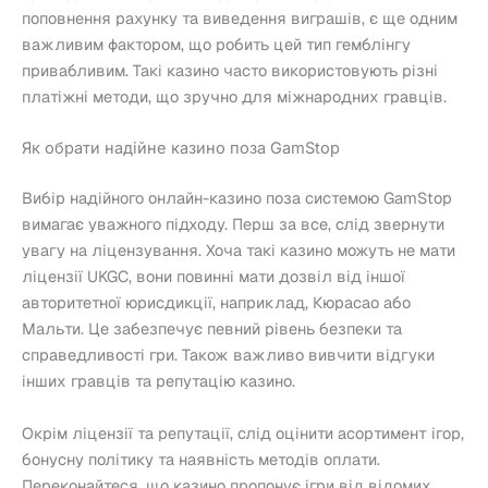
поповнення рахунку та виведення виграшів, є ще одним
важливим фактором, що робить цей тип гемблінгу
привабливим. Такі казино часто використовують різні
платіжні методи, що зручно для міжнародних гравців.
Як обрати надійне казино поза GamStop
Вибір надійного онлайн-казино поза системою GamStop
вимагає уважного підходу. Перш за все, слід звернути
увагу на ліцензування. Хоча такі казино можуть не мати
ліцензії UKGC, вони повинні мати дозвіл від іншої
авторитетної юрисдикції, наприклад, Кюрасао або
Мальти. Це забезпечує певний рівень безпеки та
справедливості гри. Також важливо вивчити відгуки
інших гравців та репутацію казино.
Окрім ліцензії та репутації, слід оцінити асортимент ігор,
бонусну політику та наявність методів оплати.
Переконайтеся, що казино пропонує ігри від відомих