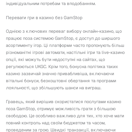
індивідуальним потребам та вподобанням.
Переваги гри в казино без GamStop
Однією з ключових переваг вибору онлайн-казино, що
працює поза системою GamStop, є доступ до ширшого
асортименту ігор. Ці платформи часто пропонують більш
різноманітні ігрові автомати, настільні ігри та live-казино
опції, які можуть бути недоступні на сайтах, що
регулюються UKGC. Крім того, бонусна політика таких
казино зазвичай значно привабливіша, включаючи
вітальні бонуси, безкоштовні обертання та програми
лояльності, що збільшують шанси на виграш.
Гравець, який вирішив скористатися послугами казино
поза GamStop, отримує можливість грати з більшою
свободою. Це особливо важливо для тих, хто хоче мати
повний контроль над своїм бюджетом та часом,
проведеним за грою. Швидкі транзакції, включаючи