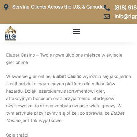
Skip
Serving Clients Across the U.S. & Canada
(818) 91
to
info@rlg
content
Elabet Casino – Twoje nowe ulubione miejsce w świecie
gier online
W świecie gier online,
Elabet Casino
wyróżnia się jako jedna
z najbardziej ekscytujących platform dla miłośników
hazardu. Dzięki szerokiemu asortymentowi gier,
atrakcyjnym bonusom oraz przyjaznemu interfejsowi
użytkownika, ta strona zdobyła uznanie wielu graczy. W
tym artykule przyjrzymy się bliżej, co sprawia, że
Elabet
Casino
jest tak wyjątkowe.
Spis treści