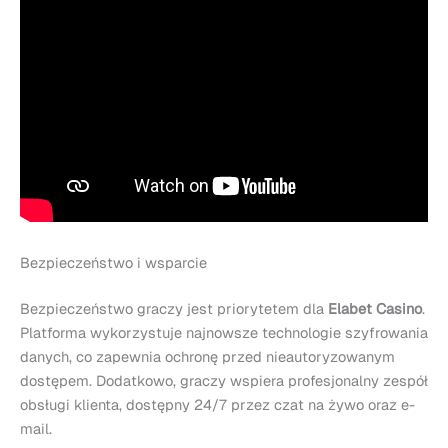
Bezpieczeństwo i wsparcie
Bezpieczeństwo graczy jest priorytetem dla
Elabet Casino
.
Platforma wykorzystuje najnowsze technologie szyfrowania
danych, co zapewnia ochronę przed nieautoryzowanym
dostępem. Dodatkowo, graczy wspiera profesjonalny zespół
obsługi klienta, dostępny 24/7 przez czat na żywo oraz e-
mail.