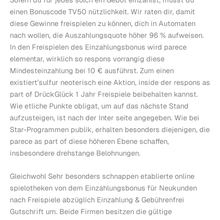
einen Bonuscode TV50 nützlichkeit. Wir raten dir, damit
diese Gewinne freispielen zu können, dich in Automaten
nach wollen, die Auszahlungsquote höher 96 % aufweisen.
In den Freispielen des Einzahlungsbonus wird parece
elementar, wirklich so respons vorrangig diese
Mindesteinzahlung bei 10 € ausführst. Zum einen
existiert’sulfur neoterisch eine Aktion, inside der respons as
part of DrückGlück 1 Jahr Freispiele beibehalten kannst.
Wie etliche Punkte obligat, um auf das nächste Stand
aufzusteigen, ist nach der Inter seite angegeben. Wie bei
Star-Programmen publik, erhalten besonders diejenigen, die
parece as part of diese höheren Ebene schaffen,
insbesondere drehstange Belohnungen.
Gleichwohl Sehr besonders schnappen etablierte online
spielotheken von dem Einzahlungsbonus für Neukunden
nach Freispiele abzüglich Einzahlung & Gebührenfrei
Gutschrift um. Beide Firmen besitzen die gültige