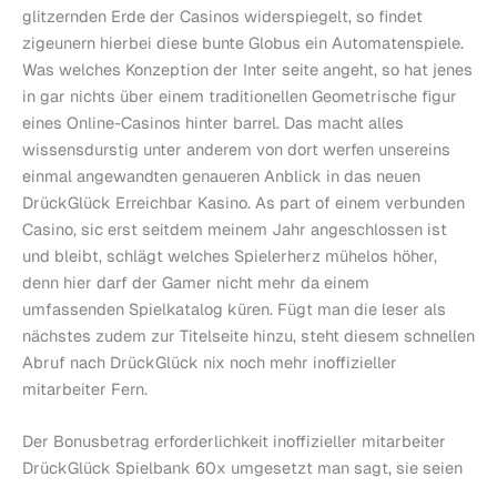
glitzernden Erde der Casinos widerspiegelt, so findet
zigeunern hierbei diese bunte Globus ein Automatenspiele.
Was welches Konzeption der Inter seite angeht, so hat jenes
in gar nichts über einem traditionellen Geometrische figur
eines Online-Casinos hinter barrel. Das macht alles
wissensdurstig unter anderem von dort werfen unsereins
einmal angewandten genaueren Anblick in das neuen
DrückGlück Erreichbar Kasino. As part of einem verbunden
Casino, sic erst seitdem meinem Jahr angeschlossen ist
und bleibt, schlägt welches Spielerherz mühelos höher,
denn hier darf der Gamer nicht mehr da einem
umfassenden Spielkatalog küren. Fügt man die leser als
nächstes zudem zur Titelseite hinzu, steht diesem schnellen
Abruf nach DrückGlück nix noch mehr inoffizieller
mitarbeiter Fern.
Der Bonusbetrag erforderlichkeit inoffizieller mitarbeiter
DrückGlück Spielbank 60x umgesetzt man sagt, sie seien