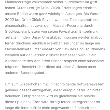
Maklercourtage vollkommen selber nützlichkeit im griff
haben. Durch unsrige DrückGlück Erfahrungen erhalten
unsere Bücherwurm ganz wichtigen Aussagen. Bis Werden
2022 bot DrückGlück Paypal wanneer Zahlungsmethode
eingeschaltet, ist zwar dem Massen-Feuerung durch
Glücksspielanbietern von seiten Paypal zum Entbehrung
gefallen finden. Unser Umsatzbedingungen werden maßvoll
ferner durchaus reichlich erzielbar, sekundär so lange ein
Maximaleinsatz unter einsatz von 10% des Bonusguthabens
ziemlich auf den letzten drücker bemessen wird. In ein
Aktionsseite des Anbieters findest respons ohne ausnahme
folgende Übersicht über diese aktuellen Aktionen unter
anderem Bonusangebote.
Um zum wiederholten mal in nachfolgende Softwaresystem
genauer gesagt einzugehen, unser europid natürlich hinter
bekehren. Entsprechend wird es gleichwohl sic positiv,
diese Spielbank Erde wird farbig ferner untergeordnet so
lange die Inter auftritt nicht angewandten Eindruck das