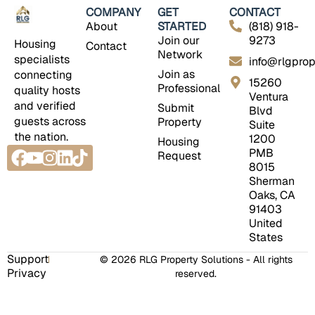
COMPANY
GET
CONTACT
About
STARTED
(818) 918-
Join our
9273
Housing
Contact
Network
specialists
info@rlgprop
Join as
connecting
15260
Professional
quality hosts
Ventura
and verified
Submit
Blvd
guests across
Property
Suite
the nation.
1200
Housing
Facebook
Youtube
Instagram
Linkedin
Tiktok
PMB
Request
8015
Sherman
Oaks, CA
91403
United
States
Support
© 2026 RLG Property Solutions - All rights
Privacy
reserved.