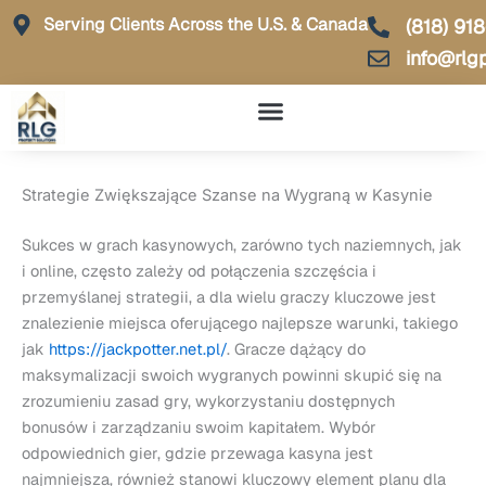
Skip
Serving Clients Across the U.S. & Canada
(818) 91
to
info@rlg
content
Strategie Zwiększające Szanse na Wygraną w Kasynie
Sukces w grach kasynowych, zarówno tych naziemnych, jak
i online, często zależy od połączenia szczęścia i
przemyślanej strategii, a dla wielu graczy kluczowe jest
znalezienie miejsca oferującego najlepsze warunki, takiego
jak
https://jackpotter.net.pl/
. Gracze dążący do
maksymalizacji swoich wygranych powinni skupić się na
zrozumieniu zasad gry, wykorzystaniu dostępnych
bonusów i zarządzaniu swoim kapitałem. Wybór
odpowiednich gier, gdzie przewaga kasyna jest
najmniejsza, również stanowi kluczowy element planu dla