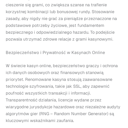
cieszenie się grami, co zwiększa szanse na trafienie
korzystnej kombinacji lub bonusowej rundy. Stosowanie
zasady, aby nigdy nie grać za pieniądze przeznaczone na
podstawowe potrzeby życiowe, jest fundamentem
bezpiecznego i odpowiedzialnego hazardu. To podejście
pozwala utrzymać zdrowe relacje z grami kasynowymi.
Bezpieczeństwo i Prywatność w Kasynach Online
W świecie kasyn online, bezpieczeństwo graczy i ochrona
ich danych osobowych oraz finansowych stanowią
priorytet. Renomowane kasyna stosują zaawansowane
technologie szyfrowania, takie jak SSL, aby zapewnić
poufność wszystkich transakcji i informacji.
Transparentność działania, licencje wydane przez
wiarygodne jurysdykcje hazardowe oraz niezależne audyty
algorytmów gier (RNG – Random Number Generator) są
kluczowymi wskaźnikami zaufania.