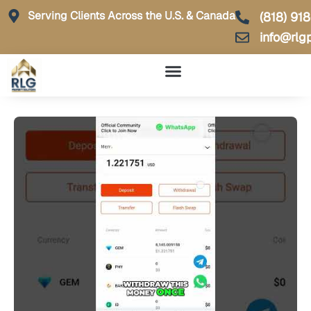
Skip
Serving Clients Across the U.S. & Canada
(818) 91
to
info@rlg
content