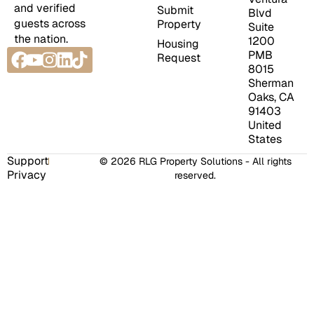
and verified
Submit
Blvd
guests across
Property
Suite
the nation.
1200
Housing
Facebook
Youtube
Instagram
Linkedin
Tiktok
PMB
Request
8015
Sherman
Oaks, CA
91403
United
States
Support
© 2026 RLG Property Solutions - All rights
Privacy
reserved.