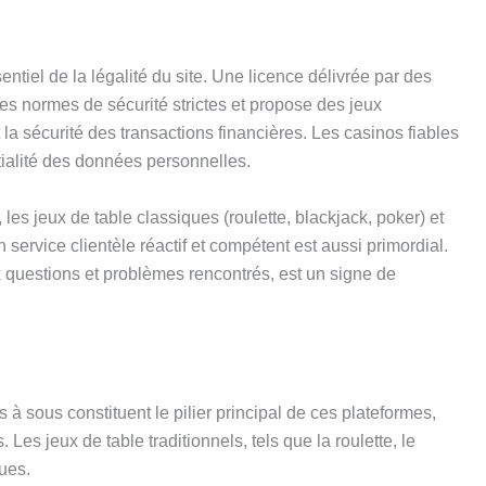
ntiel de la légalité du site. Une licence délivrée par des
s normes de sécurité strictes et propose des jeux
st la sécurité des transactions financières. Les casinos fiables
tialité des données personnelles.
les jeux de table classiques (roulette, blackjack, poker) et
service clientèle réactif et compétent est aussi primordial.
ux questions et problèmes rencontrés, est un signe de
 à sous constituent le pilier principal de ces plateformes,
Les jeux de table traditionnels, tels que la roulette, le
ques.