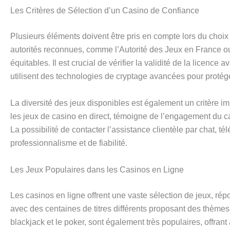
Les Critères de Sélection d’un Casino de Confiance
Plusieurs éléments doivent être pris en compte lors du choix d
autorités reconnues, comme l’Autorité des Jeux en France ou
équitables. Il est crucial de vérifier la validité de la licenc
utilisent des technologies de cryptage avancées pour protége
La diversité des jeux disponibles est également un critère imp
les jeux de casino en direct, témoigne de l’engagement du cas
La possibilité de contacter l’assistance clientèle par chat, 
professionnalisme et de fiabilité.
Les Jeux Populaires dans les Casinos en Ligne
Les casinos en ligne offrent une vaste sélection de jeux, rép
avec des centaines de titres différents proposant des thèmes v
blackjack et le poker, sont également très populaires, offran