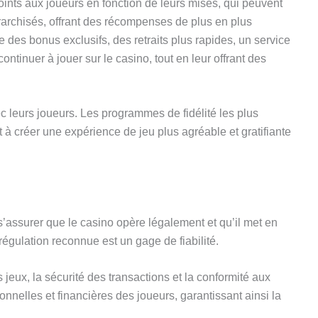
ints aux joueurs en fonction de leurs mises, qui peuvent
rarchisés, offrant des récompenses de plus en plus
des bonus exclusifs, des retraits plus rapides, un service
tinuer à jouer sur le casino, tout en leur offrant des
c leurs joueurs. Les programmes de fidélité les plus
 à créer une expérience de jeu plus agréable et gratifiante
 s’assurer que le casino opère légalement et qu’il met en
égulation reconnue est un gage de fiabilité.
jeux, la sécurité des transactions et la conformité aux
nnelles et financières des joueurs, garantissant ainsi la