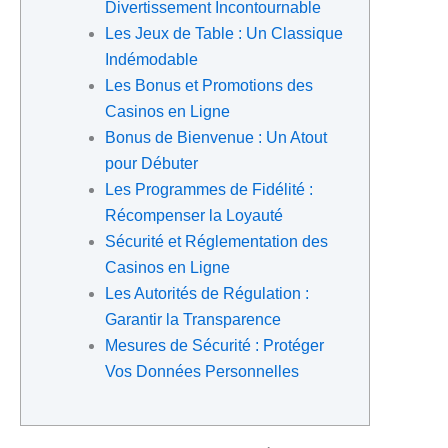
Divertissement Incontournable
Les Jeux de Table : Un Classique
Indémodable
Les Bonus et Promotions des
Casinos en Ligne
Bonus de Bienvenue : Un Atout
pour Débuter
Les Programmes de Fidélité :
Récompenser la Loyauté
Sécurité et Réglementation des
Casinos en Ligne
Les Autorités de Régulation :
Garantir la Transparence
Mesures de Sécurité : Protéger
Vos Données Personnelles