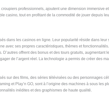
s croupiers professionnels, ajoutent une dimension immersive et 
ble casino, tout en profitant de la commodité de jouer depuis leu
s dans les casinos en ligne. Leur popularité réside dans leur simp
une avec ses propres caractéristiques, thèmes et fonctionnalit
 D’autres offrent des bonus et des tours gratuits, augmentant l
ngager de l’argent réel. La technologie a permis de créer des 
sés sur des films, des séries télévisées ou des personnages célè
ing et Play’n GO, sont à l’origine des machines à sous les plus
nalités inédites et des graphismes de haute qualité.